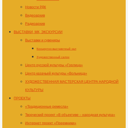
Новости РДК
Видеоархив
Радиоархив
ВЫСТАВКИ, МК, ЭКСКУРСИИ
Выставки и сувениры
Концертно-выставочный зал
Художественный салон
Центр русской культуры «Горлица»
Центр казачьей культуры «Вольница»
ХУДОЖЕСТВЕННАЯ МАСТЕРСКАЯ ЦЕНТРА НАРОДНОЙ
КУЛЬТУРЫ
ПРОЕКТЫ
«Традиционные ремесла»
Творческий проект «В объективе – народная культура»
Интернет проект «Преемники»