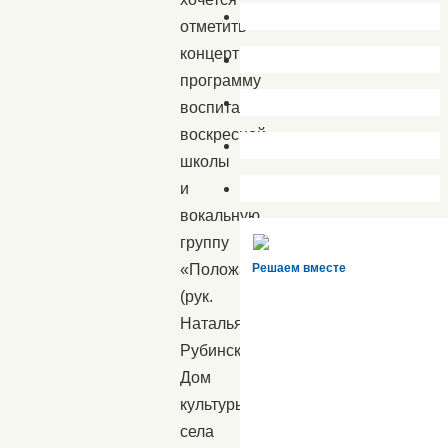
отметить
концертную
программу
воспитанников
воскресной
школы
и
вокальную
группу
«Положаночка»
Решаем вместе
(рук.
Наталья
Рубинская,
Дом
культуры
села