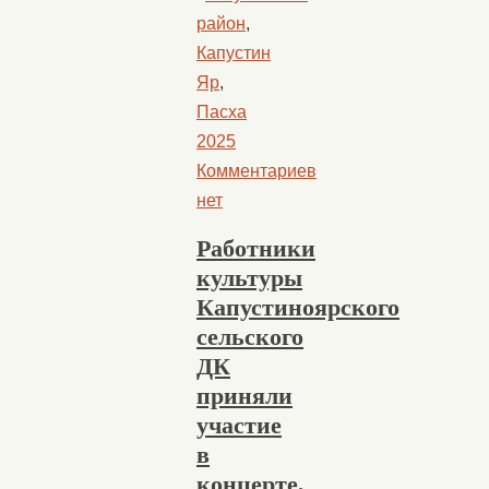
район
,
Капустин
Яр
,
Пасха
2025
Комментариев
нет
Работники
культуры
Капустиноярского
сельского
ДК
приняли
участие
в
концерте,