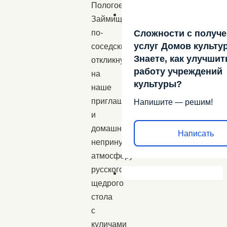
Пологое
Займище,
по-
Сложности с получ
услуг Домов культу
соседски
Знаете, как улучшит
откликнувшуюся
работу учреждений
на
культуры?
наше
приглашение)
Напишите — решим!
и
домашнюю
Написать
непринужденную
атмосферу
русского
щедрого
стола
с
куличами