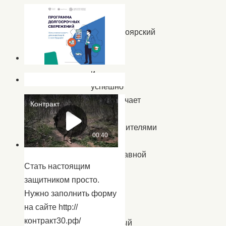
Капустиноярский
СДК
давно
и
успешно
сотрудничает
с
представителями
Русской
Православной
Стать настоящим
Церкви,
защитником просто.
стараясь
Нужно заполнить форму
вносить
на сайте http://
свой
контракт30.рф/
посильный