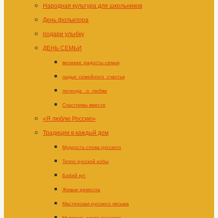
Народная культура для школьников
День фольклора
подари улыбку
ДЕНЬ СЕМЬИ
великая_радость–семья
ладья_семейного_счастья
легенда _о_любви
Счастливы вместе
«Я люблю Россию»
Традиции в каждый дом
Мудрость слова русского
Тепло русской избы
Бабий кут
Живые ремесла
Мастерская русского письма
Мудрость слова русского