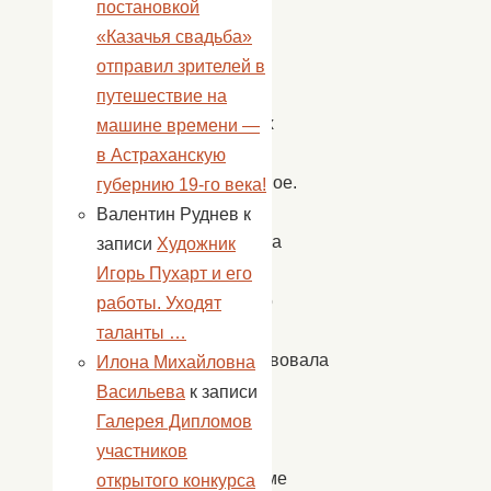
отзыв
постановкой
в
«Казачья свадьба»
душах
отправил зрителей в
сельчан,
путешествие на
умеющих
машине времени —
ценить
в Астраханскую
прекрасное.
губернию 19-го века!
Ведущая
Валентин Руднев
к
праздника
записи
Художник
Татьяна
Игорь Пухарт и его
Мищенко
работы. Уходят
тепло
таланты …
приветствовала
Илона Михайловна
всех
Васильева
к записи
гостей.
Галерея Дипломов
В
участников
программе
открытого конкурса