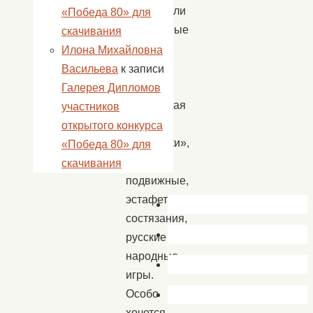
прозвучали
«Победа 80» для
пасхальные
скачивания
стихи
Илона Михайловна
Олега
Васильева
к записи
Гурова,
Галерея Дипломов
лирическая
участников
песня
открытого конкурса
«Реснички»,
«Победа 80» для
прошли
скачивания
подвижные,
эстафетные
состязания,
русские
народные
игры.
Особо
хочется