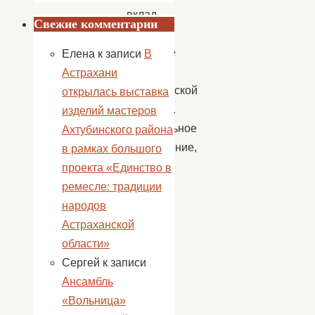
вклад
Свежие комментарии
в
духовное
Елена
к записи
В
развитие
Астрахани
астраханской
открылась выставка
глубинки.
изделий мастеров
Музыкальное
Ахтубинского района
оформление,
в рамках большого
умение
проекта «Единство в
найти
ремесле: традиции
общий
народов
язык
Астраханской
с
области»
публикой
Сергей
к записи
находят
Ансамбль
большой
«Вольница»