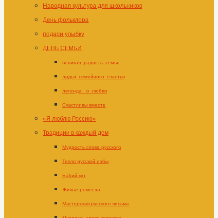
Народная культура для школьников
День фольклора
подари улыбку
ДЕНЬ СЕМЬИ
великая_радость–семья
ладья_семейного_счастья
легенда _о_любви
Счастливы вместе
«Я люблю Россию»
Традиции в каждый дом
Мудрость слова русского
Тепло русской избы
Бабий кут
Живые ремесла
Мастерская русского письма
Мудрость слова русского