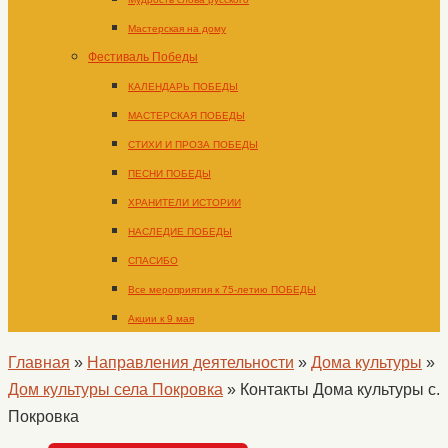
Мастерская на дому
Фестиваль Победы
КАЛЕНДАРЬ ПОБЕДЫ
МАСТЕРСКАЯ ПОБЕДЫ
СТИХИ И ПРОЗА ПОБЕДЫ
ПЕСНИ ПОБЕДЫ
ХРАНИТЕЛИ ИСТОРИИ
НАСЛЕДИЕ ПОБЕДЫ
СПАСИБО
Все мероприятия к 75-летию ПОБЕДЫ
Акции к 9 мая
Главная
»
Направления деятельности
»
Дома культуры
»
Дом культуры села Покровка
»
Контакты Дома культуры с.
Покровка