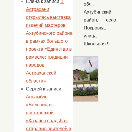
Елена
к записи
В
обл.,
Астрахани
Ахтубинский
открылась выставка
Адрес
район, село
изделий мастеров
Покровка,
Ахтубинского района
улица
в рамках большого
Школьная 9.
проекта «Единство в
ремесле: традиции
народов
Астраханской
области»
Сергей
к записи
Ансамбль
«Вольница»
постановкой
«Казачья свадьба»
отправил зрителей в