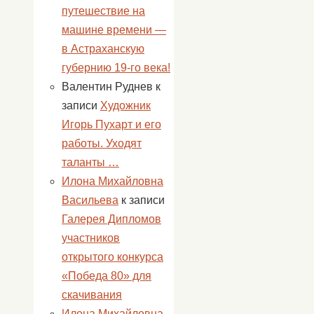
путешествие на
машине времени —
в Астраханскую
губернию 19-го века!
Валентин Руднев
к
записи
Художник
Игорь Пухарт и его
работы. Уходят
таланты …
Илона Михайловна
Васильева
к записи
Галерея Дипломов
участников
открытого конкурса
«Победа 80» для
скачивания
Илона Михайловна