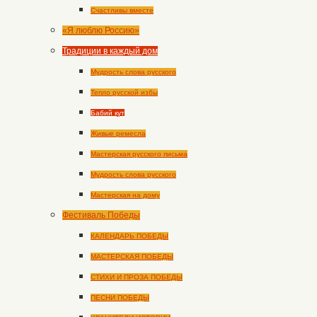
Счастливы вместе
«Я люблю Россию»
Традиции в каждый дом
Мудрость слова русского
Тепло русской избы
Бабий кут
Живые ремесла
Мастерская русского письма
Мудрость слова русского
Мастерская на дому
Фестиваль Победы
КАЛЕНДАРЬ ПОБЕДЫ
МАСТЕРСКАЯ ПОБЕДЫ
СТИХИ И ПРОЗА ПОБЕДЫ
ПЕСНИ ПОБЕДЫ