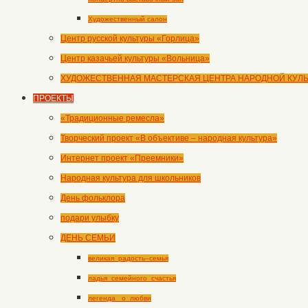
Художественный салон
Центр русской культуры «Горлица»
Центр казачьей культуры «Вольница»
ХУДОЖЕСТВЕННАЯ МАСТЕРСКАЯ ЦЕНТРА НАРОДНОЙ КУЛ
ПРОЕКТЫ
«Традиционные ремесла»
Творческий проект «В объективе – народная культура»
Интернет проект «Преемники»
Народная культура для школьников
День фольклора
подари улыбку
ДЕНЬ СЕМЬИ
великая_радость–семья
ладья_семейного_счастья
легенда _о_любви