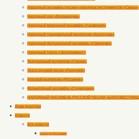
Народный ансамбль русских народных инструментов «Сказы»
Народный хор «Волжаночка»
Народный вокальный ансамбль «Гармония»
Народный танцевальный коллектив «Касаточка»
Народный фольклорный ансамбль «Смирички»
Народный театр «Эксперимент»
Театральный коллектив «Сказка»
Театр русской песни «Разгуляй»
Хоровой коллектив «Россияне»
Фольклорный ансамбль «Сударушки»
НАРОДНЫЙ АНСАМБЛЬ РУССКОЙ ПЕСНИ «БЛАГОВЕСТНИЦ
Дома культуры
Новости
Все новости
новости Батаевка