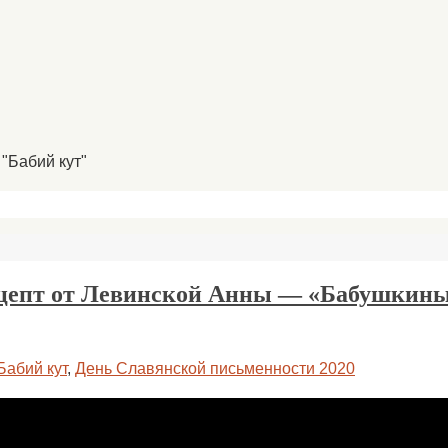
"Бабий кут"
ецепт от Левинской Анны — «Бабушкин
Бабий кут
,
День Славянской письменности 2020