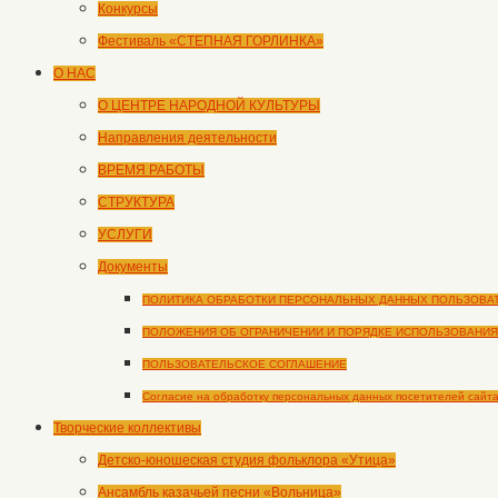
Конкурсы
Фестиваль «СТЕПНАЯ ГОРЛИНКА»
О НАС
О ЦЕНТРЕ НАРОДНОЙ КУЛЬТУРЫ
Направления деятельности
ВРЕМЯ РАБОТЫ
СТРУКТУРА
УСЛУГИ
Документы
ПОЛИТИКА ОБРАБОТКИ ПЕРСОНАЛЬНЫХ ДАННЫХ ПОЛЬЗОВА
ПОЛОЖЕНИЯ ОБ ОГРАНИЧЕНИИ И ПОРЯДКЕ ИСПОЛЬЗОВАНИЯ
ПОЛЬЗОВАТЕЛЬСКОЕ СОГЛАШЕНИЕ
Согласие на обработку персональных данных посетителей сайт
Творческие коллективы
Детско-юношеская студия фольклора «Утица»
Ансамбль казачьей песни «Вольница»