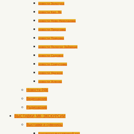
новости Золотуха
новости Кап. Яр
новости Ново-Николаевка
новости Пироговка
новости Покровка
новости Пологое Займище
новости Садовое
новости Сокрутовка
новости Удачное
новости Успенка
Новости РДК
Видеоархив
Радиоархив
ВЫСТАВКИ, МК, ЭКСКУРСИИ
Выставки и сувениры
Концертно-выставочный зал