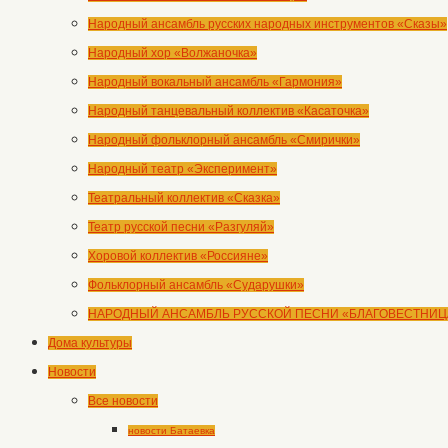
Народный ансамбль русских народных инструментов «Сказы»
Народный хор «Волжаночка»
Народный вокальный ансамбль «Гармония»
Народный танцевальный коллектив «Касаточка»
Народный фольклорный ансамбль «Смирички»
Народный театр «Эксперимент»
Театральный коллектив «Сказка»
Театр русской песни «Разгуляй»
Хоровой коллектив «Россияне»
Фольклорный ансамбль «Сударушки»
НАРОДНЫЙ АНСАМБЛЬ РУССКОЙ ПЕСНИ «БЛАГОВЕСТНИЦ
Дома культуры
Новости
Все новости
новости Батаевка