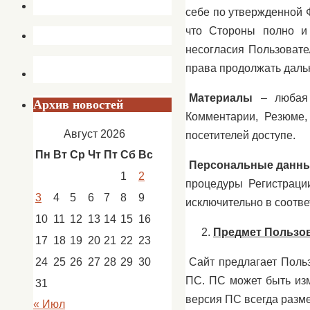
себе по утвержденной 
что Стороны полно и
несогласия Пользовате
права продолжать даль
Материалы
– любая 
Архив новостей
Комментарии, Резюме,
Август 2026
посетителей доступе.
Пн
Вт
Ср
Чт
Пт
Сб
Вс
Персональные данны
1
2
процедуры Регистраци
3
4
5
6
7
8
9
исключительно в соотве
10
11
12
13
14
15
16
Предмет Пользо
17
18
19
20
21
22
23
Сайт предлагает Поль
24
25
26
27
28
29
30
ПС. ПС может быть изм
31
версия ПС всегда разм
« Июл