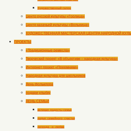
Художественный салон
Центр русской культуры «Горлица»
Центр казачьей культуры «Вольница»
ХУДОЖЕСТВЕННАЯ МАСТЕРСКАЯ ЦЕНТРА НАРОДНОЙ КУЛ
ПРОЕКТЫ
«Традиционные ремесла»
Творческий проект «В объективе – народная культура»
Интернет проект «Преемники»
Народная культура для школьников
День фольклора
подари улыбку
ДЕНЬ СЕМЬИ
великая_радость–семья
ладья_семейного_счастья
легенда _о_любви