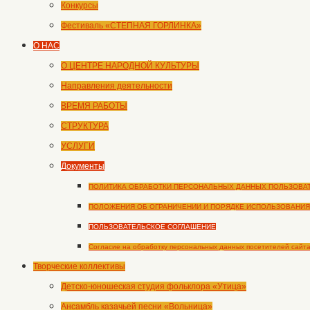
Конкурсы
Фестиваль «СТЕПНАЯ ГОРЛИНКА»
О НАС
О ЦЕНТРЕ НАРОДНОЙ КУЛЬТУРЫ
Направления деятельности
ВРЕМЯ РАБОТЫ
СТРУКТУРА
УСЛУГИ
Документы
ПОЛИТИКА ОБРАБОТКИ ПЕРСОНАЛЬНЫХ ДАННЫХ ПОЛЬЗОВА
ПОЛОЖЕНИЯ ОБ ОГРАНИЧЕНИИ И ПОРЯДКЕ ИСПОЛЬЗОВАНИЯ
ПОЛЬЗОВАТЕЛЬСКОЕ СОГЛАШЕНИЕ
Согласие на обработку персональных данных посетителей сайт
Творческие коллективы
Детско-юношеская студия фольклора «Утица»
Ансамбль казачьей песни «Вольница»