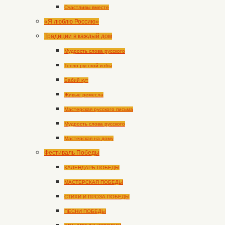
Счастливы вместе
«Я люблю Россию»
Традиции в каждый дом
Мудрость слова русского
Тепло русской избы
Бабий кут
Живые ремесла
Мастерская русского письма
Мудрость слова русского
Мастерская на дому
Фестиваль Победы
КАЛЕНДАРЬ ПОБЕДЫ
МАСТЕРСКАЯ ПОБЕДЫ
СТИХИ И ПРОЗА ПОБЕДЫ
ПЕСНИ ПОБЕДЫ