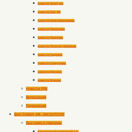
новости Золотуха
новости Кап. Яр
новости Ново-Николаевка
новости Пироговка
новости Покровка
новости Пологое Займище
новости Садовое
новости Сокрутовка
новости Удачное
новости Успенка
Новости РДК
Видеоархив
Радиоархив
ВЫСТАВКИ, МК, ЭКСКУРСИИ
Выставки и сувениры
Концертно-выставочный зал