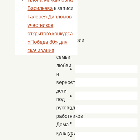
клубе
Васильева
к записи
села
Галерея Дипломов
Садовое
участников
в
открытого конкурса
преддверии
«Победа 80» для
Дня
скачивания
семьи,
любви
и
верности
дети
под
руководством
работников
Дома
культуры