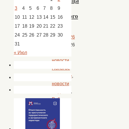
Займища
и
3
4
5
6
7
8
9
Садового
10
11
12
13
14
15
16
17
18
19
20
21
22
23
24
25
26
27
28
29
30
08.07.2026
31
09.07.2026
Новости
,
« Июл
новости
Пологое
Займище
,
новости
Садовое
,
Работа
Домов
культуры
В