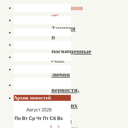
Комментариев
нет
Занятия
и
МК,
посвященные
Дню
семьи,
любви
и
верности,
в
Архив новостей
сельских
Август 2026
клубах
Пн
Вт
Ср
Чт
Пт
Сб
Вс
Полого
1
2