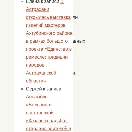
верности.
Елена
к записи
В
Детям
Астрахани
рассказали
открылась выставка
историю
изделий мастеров
о
Ахтубинского района
православных
в рамках большого
святых
проекта «Единство в
Петре
ремесле: традиции
и
народов
Февронии,
Астраханской
в
области»
честь
Сергей
к записи
которых
Ансамбль
в
«Вольница»
Росии
постановкой
в
«Казачья свадьба»
2008
отправил зрителей в