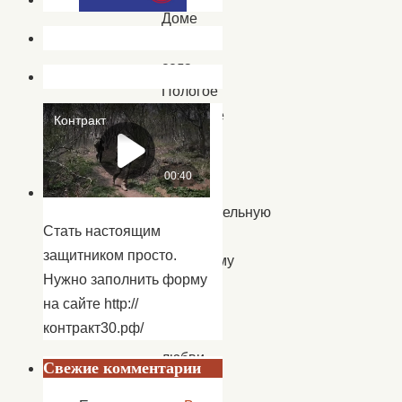
Доме
культуры
села
Пологое
Займище
для
ребят
провели
познавательную
Стать настоящим
игровую
защитником просто.
программу
Нужно заполнить форму
ко
на сайте http://
Дню
контракт30.рф/
семьи,
любви
Свежие комментарии
и