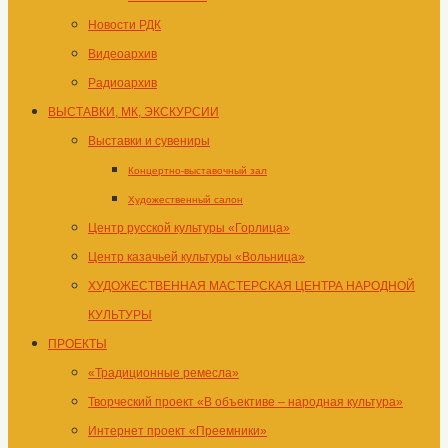
Новости РДК
Видеоархив
Радиоархив
ВЫСТАВКИ, МК, ЭКСКУРСИИ
Выставки и сувениры
Концертно-выставочный зал
Художественный салон
Центр русской культуры «Горлица»
Центр казачьей культуры «Вольница»
ХУДОЖЕСТВЕННАЯ МАСТЕРСКАЯ ЦЕНТРА НАРОДНОЙ
КУЛЬТУРЫ
ПРОЕКТЫ
«Традиционные ремесла»
Творческий проект «В объективе – народная культура»
Интернет проект «Преемники»