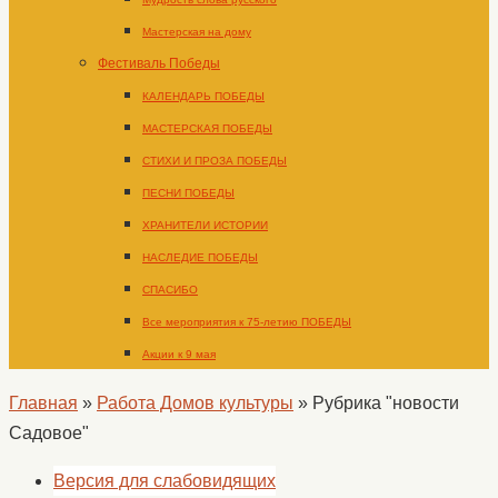
Мастерская на дому
Фестиваль Победы
КАЛЕНДАРЬ ПОБЕДЫ
МАСТЕРСКАЯ ПОБЕДЫ
СТИХИ И ПРОЗА ПОБЕДЫ
ПЕСНИ ПОБЕДЫ
ХРАНИТЕЛИ ИСТОРИИ
НАСЛЕДИЕ ПОБЕДЫ
СПАСИБО
Все мероприятия к 75-летию ПОБЕДЫ
Акции к 9 мая
Главная
»
Работа Домов культуры
»
Рубрика "новости
Садовое"
Версия для слабовидящих