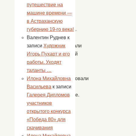
году
путешествие на
был
машине времени —
основан
в Астраханскую
праздник.
губернию 19-го века!
Ребята
Валентин Руднев
к
нарисовали
записи
Художник
семейный
Игорь Пухарт и его
очаг
работы. Уходят
и
таланты …
поучаствовали
Илона Михайловна
в
Васильева
к записи
викторине.
Галерея Дипломов
участников
открытого конкурса
«Победа 80» для
В
скачивания
сельском
Илона Михайловна