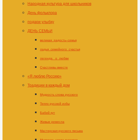
Народная культура для школьников
День фольклора
подари улыбку
ДЕНЬ СЕМЬИ
великая_радость–семья
ладья_семейного_счастья
легенда _о_любви
Счастливы вместе
«Я люблю Россию»
Традиции в каждый дом
Мудрость слова русского
Тепло русской избы
Бабий кут
Живые ремесла
Мастерская русского письма
Мудрость слова русского