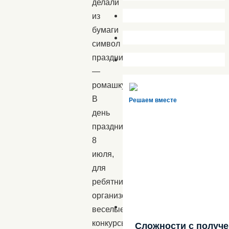
делали
из
бумаги
символ
праздника
—
ромашку.
В
Решаем вместе
день
праздника,
8
июля,
для
ребятни
организовали
веселые
конкурсы
Сложности с получ