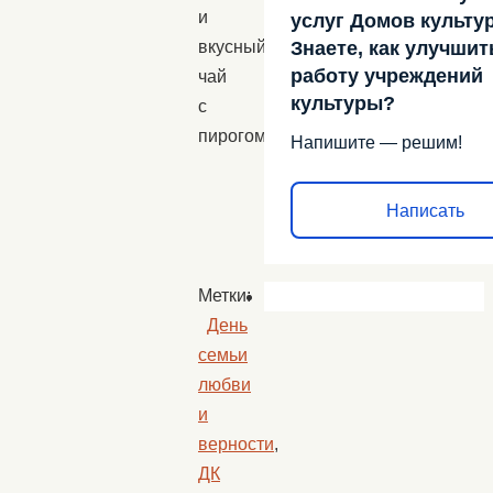
и
услуг Домов культу
вкусный
Знаете, как улучшит
работу учреждений
чай
культуры?
с
пирогом.
Напишите — решим!
Написать
Метки:
День
семьи
любви
и
верности
,
ДК