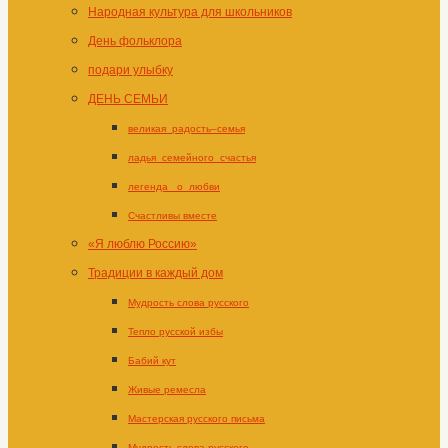
Народная культура для школьников
День фольклора
подари улыбку
ДЕНЬ СЕМЬИ
великая_радость–семья
ладья_семейного_счастья
легенда _о_любви
Счастливы вместе
«Я люблю Россию»
Традиции в каждый дом
Мудрость слова русского
Тепло русской избы
Бабий кут
Живые ремесла
Мастерская русского письма
Мудрость слова русского