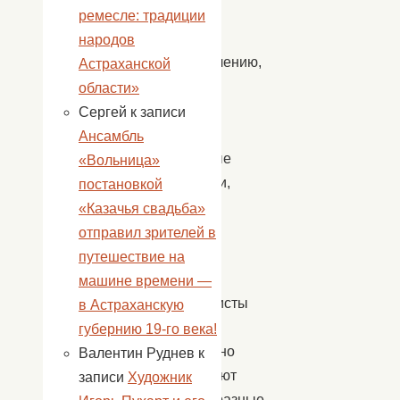
по
ремесле: традиции
летнему
народов
оздоровлению,
Астраханской
открыли
области»
свои
Сергей
к записи
двери
Ансамбль
досуговые
«Вольница»
площадки,
постановкой
на
«Казачья свадьба»
которых
отправил зрителей в
для
путешествие на
ребят
машине времени —
специалисты
в Астраханскую
культуры
губернию 19-го века!
ежедневно
Валентин Руднев
к
организуют
записи
Художник
разнообразные