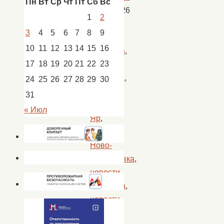
Пн
Вт
Ср
Чт
Пт
Сб
Вс
03.06.2026
1
2
Новости
,
3
4
5
6
7
8
9
новости
10
11
12
13
14
15
16
Батаевка
,
17
18
19
20
21
22
23
новости
Золотуха
,
24
25
26
27
28
29
30
новости
31
Кап.
« Июл
Яр
,
новости
Ново-
Николаевка
,
новости
Покровка
,
новости
Пологое