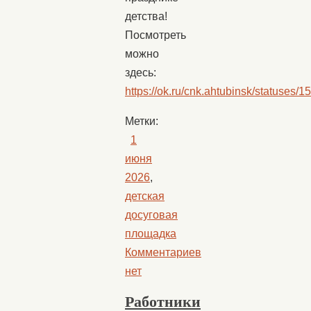
детства!
Посмотреть
можно
здесь:
https://ok.ru/cnk.ahtubinsk/statuses
Метки:
1
июня
2026
,
детская
досуговая
площадка
Комментариев
нет
Работники