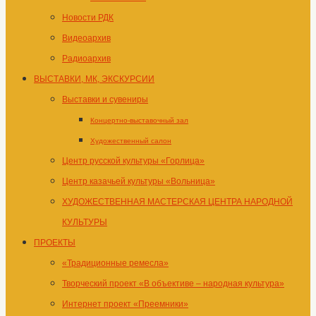
Новости РДК
Видеоархив
Радиоархив
ВЫСТАВКИ, МК, ЭКСКУРСИИ
Выставки и сувениры
Концертно-выставочный зал
Художественный салон
Центр русской культуры «Горлица»
Центр казачьей культуры «Вольница»
ХУДОЖЕСТВЕННАЯ МАСТЕРСКАЯ ЦЕНТРА НАРОДНОЙ
КУЛЬТУРЫ
ПРОЕКТЫ
«Традиционные ремесла»
Творческий проект «В объективе – народная культура»
Интернет проект «Преемники»