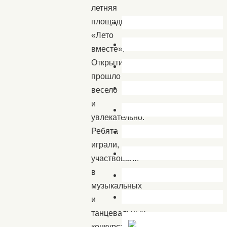
летняя
площадка
«Лето
вместе».
Открытие
прошло
весело
и
увлекательно.
Ребята
играли,
участвовали
в
музыкальных
и
танцевальных
конкурсах,