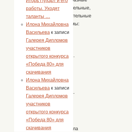
Игорь Пухарт и его
познавательные,
работы. Уходят
развлекательные
таланты …
программы:
Илона Михайловна
игры,
Васильева
к записи
мастер-
Галерея Дипломов
классы,
участников
конкурсы.
открытого конкурса
«Победа 80» для
Дом
скачивания
культуры
Илона Михайловна
села
Васильева
к записи
Золотуха.
Галерея Дипломов
участников
1
открытого конкурса
июня
«Победа 80» для
здесь
скачивания
стартовала