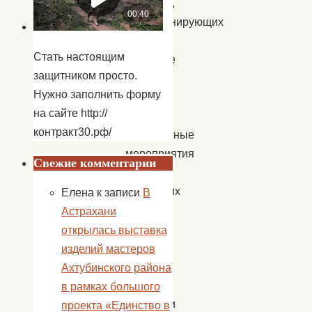
культуры,
функционирующих
в
Стать настоящим
структуре
защитником просто.
ЦНК,
Нужно заполнить форму
прошли
на сайте http://
яркие
контракт30.рф/
праздничные
мероприятия
Свежие комментарии
для
маленьких
Елена
к записи
В
сельчан.
Астрахани
И
открылась выставка
везде,
изделий мастеров
в
Ахтубинского района
рамках
в рамках большого
кампании
проекта «Единство в