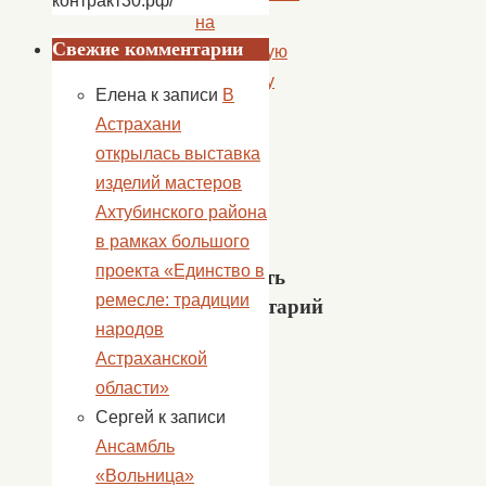
контракт30.рф/
на
Свежие комментарии
«Морозную
дискотеку
Елена
к записи
В
в
Астрахани
стиле
открылась выставка
90-
изделий мастеров
х»!
Ахтубинского района
»
в рамках большого
проекта «Единство в
Добавить
ремесле: традиции
комментарий
народов
Ваш
Астраханской
адрес
области»
email
Сергей
к записи
не
Ансамбль
будет
«Вольница»