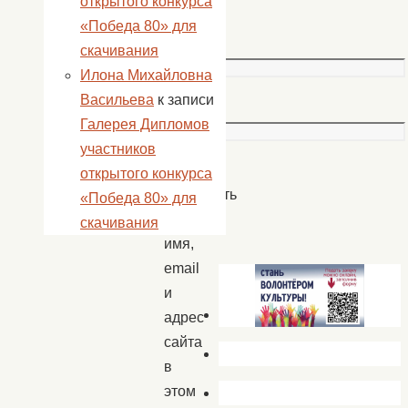
открытого конкурса
Email
«Победа 80» для
*
скачивания
Илона Михайловна
Васильева
к записи
Сайт
Галерея Дипломов
участников
открытого конкурса
Сохранить
«Победа 80» для
моё
скачивания
имя,
email
и
адрес
сайта
в
этом