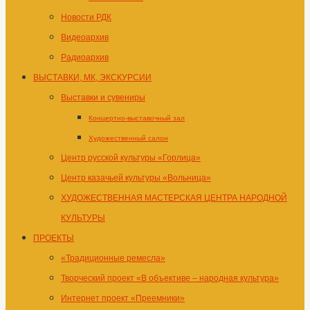
Новости РДК
Видеоархив
Радиоархив
ВЫСТАВКИ, МК, ЭКСКУРСИИ
Выставки и сувениры
Концертно-выставочный зал
Художественный салон
Центр русской культуры «Горлица»
Центр казачьей культуры «Вольница»
ХУДОЖЕСТВЕННАЯ МАСТЕРСКАЯ ЦЕНТРА НАРОДНОЙ
КУЛЬТУРЫ
ПРОЕКТЫ
«Традиционные ремесла»
Творческий проект «В объективе – народная культура»
Интернет проект «Преемники»