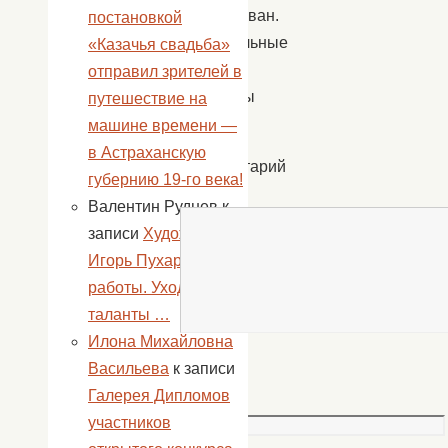
опубликован.
постановкой
Обязательные
«Казачья свадьба»
поля
отправил зрителей в
помечены
путешествие на
*
машине времени —
в Астраханскую
Комментарий
губернию 19-го века!
*
Валентин Руднев
к
записи
Художник
Игорь Пухарт и его
работы. Уходят
таланты …
Илона Михайловна
Васильева
к записи
Имя
Галерея Дипломов
*
участников