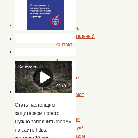
Метки:
Госуслуги
,
Дополнительный
контакт
.
«
8
февраля
«Весёлые
пчёлки»
приглашают
ребят
Стать настоящим
на
защитником просто.
«Снежную
Нужно заполнить форму
вечеринку»!
на сайте http://
Приглашаем