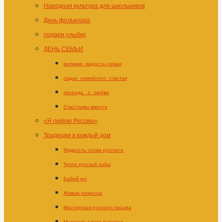
Народная культура для школьников
День фольклора
подари улыбку
ДЕНЬ СЕМЬИ
великая_радость–семья
ладья_семейного_счастья
легенда _о_любви
Счастливы вместе
«Я люблю Россию»
Традиции в каждый дом
Мудрость слова русского
Тепло русской избы
Бабий кут
Живые ремесла
Мастерская русского письма
Мудрость слова русского