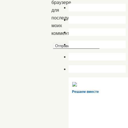
браузере
для
последующих
моих
комментариев.
Решаем вместе