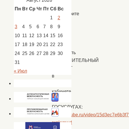
Август 2026
Новости
Пн
Вт
Ср
Чт
Пт
Сб
Вс
Посмотрите
1
2
видео
3
4
5
6
7
8
9
о
10
11
12
13
14
15
16
том,
17
18
19
20
21
22
23
как
установить
24
25
26
27
28
29
30
ДОПОЛНИТЕЛЬНЫЙ
31
КОНТАКТ
« Июл
в
личном
кабинете
на
ГОСУСЛУГАХ:
https://rutube.ru/video/15d3ec7e6b3
r=plemwd