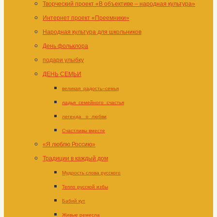
Творческий проект «В объективе – народная культура»
Интернет проект «Преемники»
Народная культура для школьников
День фольклора
подари улыбку
ДЕНЬ СЕМЬИ
великая_радость–семья
ладья_семейного_счастья
легенда _о_любви
Счастливы вместе
«Я люблю Россию»
Традиции в каждый дом
Мудрость слова русского
Тепло русской избы
Бабий кут
Живые ремесла