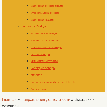
Мастерская русского письма
Мудрость слова русского
Мастерская на дому
Фестиваль Победы
КАЛЕНДАРЬ ПОБЕДЫ
МАСТЕРСКАЯ ПОБЕДЫ
СТИХИ И ПРОЗА ПОБЕДЫ
ПЕСНИ ПОБЕДЫ
ХРАНИТЕЛИ ИСТОРИИ
НАСЛЕДИЕ ПОБЕДЫ
СПАСИБО
Все мероприятия к 75-летию ПОБЕДЫ
Акции к 9 мая
Главная
»
Направления деятельности
»
Выставки и
сувениры