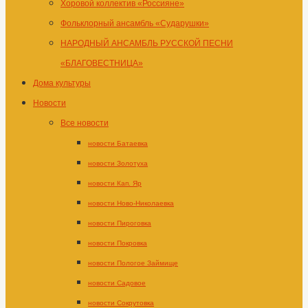
Хоровой коллектив «Россияне»
Фольклорный ансамбль «Сударушки»
НАРОДНЫЙ АНСАМБЛЬ РУССКОЙ ПЕСНИ
«БЛАГОВЕСТНИЦА»
Дома культуры
Новости
Все новости
новости Батаевка
новости Золотуха
новости Кап. Яр
новости Ново-Николаевка
новости Пироговка
новости Покровка
новости Пологое Займище
новости Садовое
новости Сокрутовка