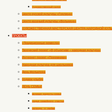
Художественный салон
Центр русской культуры «Горлица»
Центр казачьей культуры «Вольница»
ХУДОЖЕСТВЕННАЯ МАСТЕРСКАЯ ЦЕНТРА НАРОДНОЙ КУЛ
ПРОЕКТЫ
«Традиционные ремесла»
Творческий проект «В объективе – народная культура»
Интернет проект «Преемники»
Народная культура для школьников
День фольклора
подари улыбку
ДЕНЬ СЕМЬИ
великая_радость–семья
ладья_семейного_счастья
легенда _о_любви