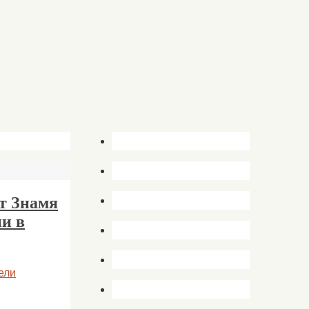
ет Знамя
и в
ели