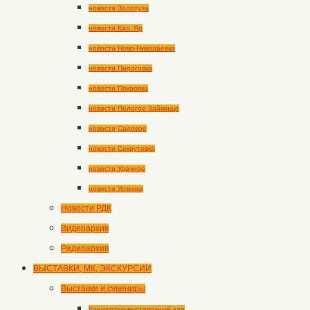
новости Золотуха
новости Кап. Яр
новости Ново-Николаевка
новости Пироговка
новости Покровка
новости Пологое Займище
новости Садовое
новости Сокрутовка
новости Удачное
новости Успенка
Новости РДК
Видеоархив
Радиоархив
ВЫСТАВКИ, МК, ЭКСКУРСИИ
Выставки и сувениры
Концертно-выставочный зал