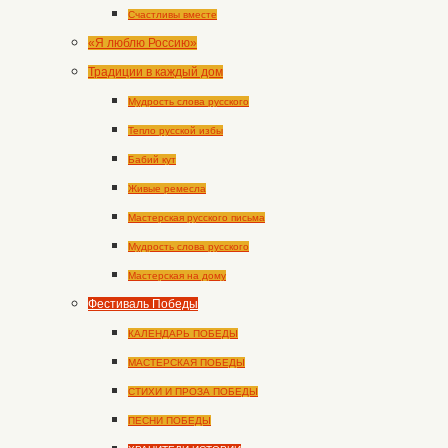
Счастливы вместе
«Я люблю Россию»
Традиции в каждый дом
Мудрость слова русского
Тепло русской избы
Бабий кут
Живые ремесла
Мастерская русского письма
Мудрость слова русского
Мастерская на дому
Фестиваль Победы
КАЛЕНДАРЬ ПОБЕДЫ
МАСТЕРСКАЯ ПОБЕДЫ
СТИХИ И ПРОЗА ПОБЕДЫ
ПЕСНИ ПОБЕДЫ