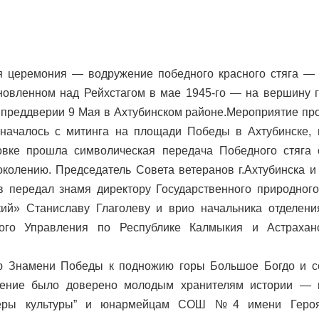
 церемония — водружение победного красного стяга — 
новленном над Рейхстагом в мае 1945-го — на вершину 
 преддверии 9 Мая в Ахтубинском районе.Мероприятие пр
 началось с митинга на площади Победы в Ахтубинске, 
овке прошла символическая передача Победного стяга 
колению. Председатель Совета ветеранов г.Ахтубинска и
в передал знамя директору Государственного природного
кий» Станиславу Глаголеву и врио начальника отделени
ного Управления по Республике Калмыкия и Астрахан
ю Знамени Победы к подножию горы Большое Богдо и с
жение было доверено молодым хранителям истории —
теры культуры” и юнармейцам СОШ №4 имени Героя