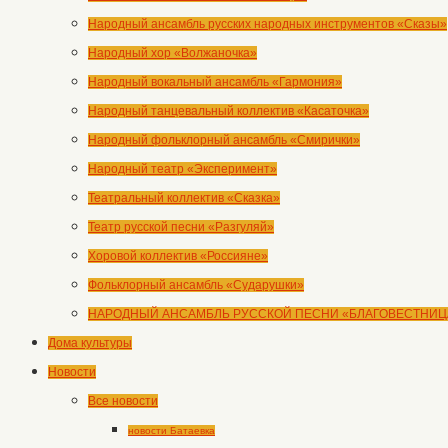
Народный ансамбль русских народных инструментов «Сказы»
Народный хор «Волжаночка»
Народный вокальный ансамбль «Гармония»
Народный танцевальный коллектив «Касаточка»
Народный фольклорный ансамбль «Смирички»
Народный театр «Эксперимент»
Театральный коллектив «Сказка»
Театр русской песни «Разгуляй»
Хоровой коллектив «Россияне»
Фольклорный ансамбль «Сударушки»
НАРОДНЫЙ АНСАМБЛЬ РУССКОЙ ПЕСНИ «БЛАГОВЕСТНИЦ
Дома культуры
Новости
Все новости
новости Батаевка