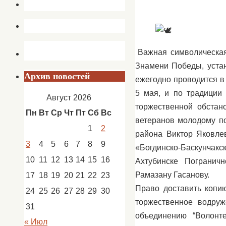
Важная символическая
Знамени Победы, уста
Архив новостей
ежегодно проводится в
5 мая, и по традиции
Август 2026
торжественной обстан
Пн
Вт
Ср
Чт
Пт
Сб
Вс
ветеранов молодому по
1
2
района Виктор Яковле
3
4
5
6
7
8
9
«Богдинско-Баскунчакс
10
11
12
13
14
15
16
Ахтубинске Погранич
Рамазану Гасанову.
17
18
19
20
21
22
23
Право доставить копи
24
25
26
27
28
29
30
торжественное водру
31
объединению “Волон
« Июл