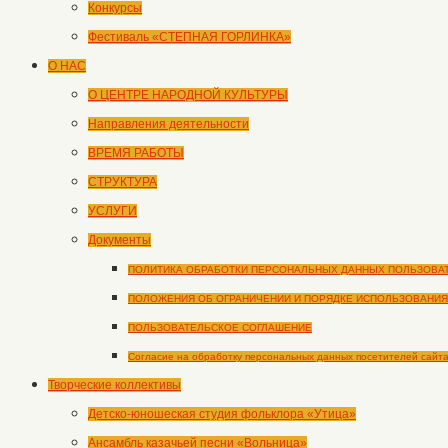
Конкурсы
Фестиваль «СТЕПНАЯ ГОРЛИНКА»
О НАС
О ЦЕНТРЕ НАРОДНОЙ КУЛЬТУРЫ
Направления деятельности
ВРЕМЯ РАБОТЫ
СТРУКТУРА
УСЛУГИ
Документы
ПОЛИТИКА ОБРАБОТКИ ПЕРСОНАЛЬНЫХ ДАННЫХ ПОЛЬЗОВА
ПОЛОЖЕНИЯ ОБ ОГРАНИЧЕНИИ И ПОРЯДКЕ ИСПОЛЬЗОВАНИЯ
ПОЛЬЗОВАТЕЛЬСКОЕ СОГЛАШЕНИЕ
Согласие на обработку персональных данных посетителей сайт
Творческие коллективы
Детско-юношеская студия фольклора «Утица»
Ансамбль казачьей песни «Вольница»