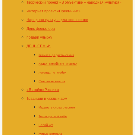
Творческий проект «В объективе – народная культура»
Интернет проект «Преемники»
Народная культура для школьников
День фольклора
подари улыбку
ДЕНЬ СЕМЬИ
великая_радость–семья
ладья_семейного_счастья
легенда _о_любви
Счастливы вместе
«Я люблю Россию»
Традиции в каждый дом
Мудрость слова русского
Тепло русской избы
Бабий кут
Живые ремесла