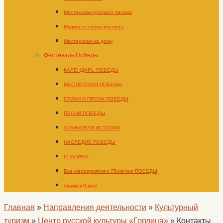
Мастерская русского письма
Мудрость слова русского
Мастерская на дому
Фестиваль Победы
КАЛЕНДАРЬ ПОБЕДЫ
МАСТЕРСКАЯ ПОБЕДЫ
СТИХИ И ПРОЗА ПОБЕДЫ
ПЕСНИ ПОБЕДЫ
ХРАНИТЕЛИ ИСТОРИИ
НАСЛЕДИЕ ПОБЕДЫ
СПАСИБО
Все мероприятия к 75-летию ПОБЕДЫ
Акции к 9 мая
Главная
»
Направления деятельности
»
Культурный
туризм
»
Центр русской культуры «Горлица»
»
Контакты