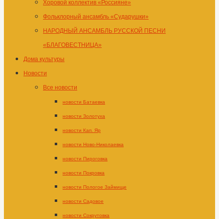
Хоровой коллектив «Россияне»
Фольклорный ансамбль «Сударушки»
НАРОДНЫЙ АНСАМБЛЬ РУССКОЙ ПЕСНИ
«БЛАГОВЕСТНИЦА»
Дома культуры
Новости
Все новости
новости Батаевка
новости Золотуха
новости Кап. Яр
новости Ново-Николаевка
новости Пироговка
новости Покровка
новости Пологое Займище
новости Садовое
новости Сокрутовка