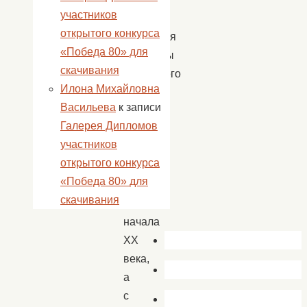
участников
стороны
открытого конкурса
находятся
«Победа 80» для
предметы
скачивания
домашнего
Илона Михайловна
обихода
Васильева
к записи
и
Галерея Дипломов
одежда
участников
русских
открытого конкурса
крестьян
«Победа 80» для
конца
скачивания
XVIII
начала
XX
века,
а
с