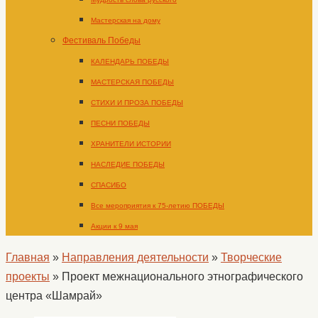
Мастерская на дому
Фестиваль Победы
КАЛЕНДАРЬ ПОБЕДЫ
МАСТЕРСКАЯ ПОБЕДЫ
СТИХИ И ПРОЗА ПОБЕДЫ
ПЕСНИ ПОБЕДЫ
ХРАНИТЕЛИ ИСТОРИИ
НАСЛЕДИЕ ПОБЕДЫ
СПАСИБО
Все мероприятия к 75-летию ПОБЕДЫ
Акции к 9 мая
Главная
»
Направления деятельности
»
Творческие
проекты
»
Проект межнационального этнографического
центра «Шамрай»