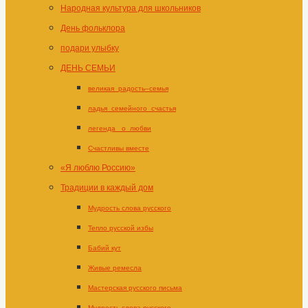
Народная культура для школьников
День фольклора
подари улыбку
ДЕНЬ СЕМЬИ
великая_радость–семья
ладья_семейного_счастья
легенда _о_любви
Счастливы вместе
«Я люблю Россию»
Традиции в каждый дом
Мудрость слова русского
Тепло русской избы
Бабий кут
Живые ремесла
Мастерская русского письма
Мудрость слова русского