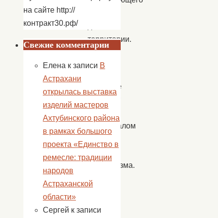
на сайте http://
на
контракт30.рф/
данной
территории.
Свежие комментарии
Село
Елена
к записи
В
Пологое
Астрахани
Займище
открылась выставка
обладает
изделий мастеров
богатым
Ахтубинского района
потенциалом
в рамках большого
для
проекта «Единство в
развития
ремесле: традиции
этнотуризма.
народов
Астраханской
Дом
области»
культуры
Сергей
к записи
села