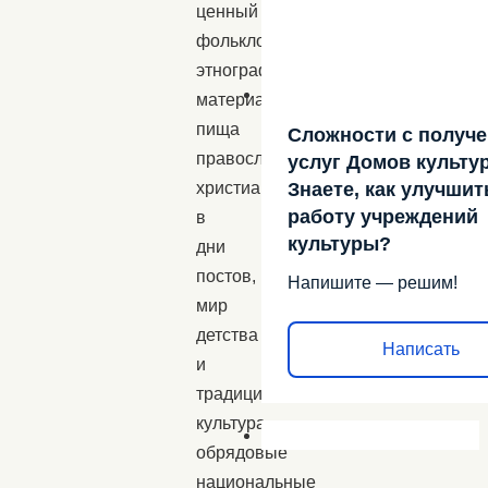
ценный
фольклорный
этнографический
материал:
пища
Сложности с получ
православных
услуг Домов культу
Знаете, как улучшит
христиан
работу учреждений
в
культуры?
дни
постов,
Напишите — решим!
мир
детства
Написать
и
традиционная
культура,
обрядовые
национальные