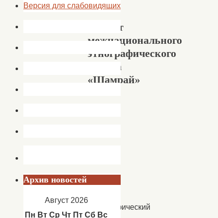
Версия для слабовидящих
Проект
межнационального
этнографического
центра
«Шамрай»
Архив новостей
Август 2026
этнографический
Пн
Вт
Ср
Чт
Пт
Сб
Вс