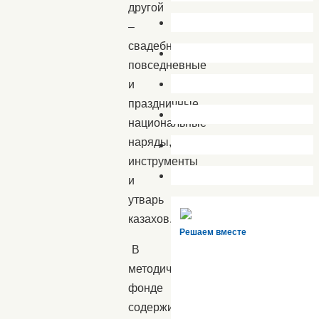
другой
–
свадебные,
повседневные
и
праздничные
национальные
наряды,
инструменты
и
утварь
казахов.
Решаем вместе
В
методическом
фонде
содержится