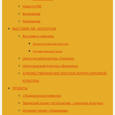
Новости РДК
Видеоархив
Радиоархив
ВЫСТАВКИ, МК, ЭКСКУРСИИ
Выставки и сувениры
Концертно-выставочный зал
Художественный салон
Центр русской культуры «Горлица»
Центр казачьей культуры «Вольница»
ХУДОЖЕСТВЕННАЯ МАСТЕРСКАЯ ЦЕНТРА НАРОДНОЙ
КУЛЬТУРЫ
ПРОЕКТЫ
«Традиционные ремесла»
Творческий проект «В объективе – народная культура»
Интернет проект «Преемники»