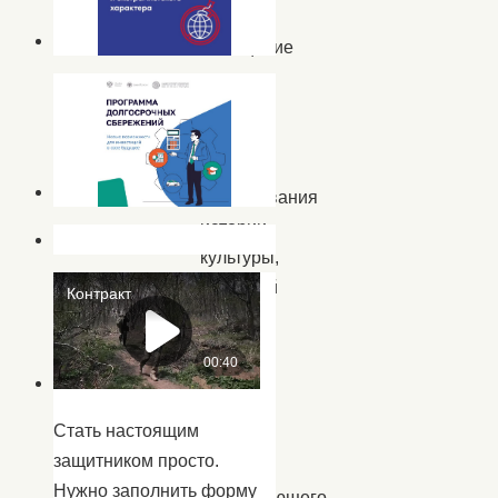
является
посещение
какого-
либо
объекта
для
исследования
истории,
культуры,
традиций
и
быта
народа,
этноса,
Стать настоящим
когда-
защитником просто.
либо
Нужно заполнить форму
проживающего