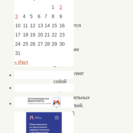
туризм.
1
2
Он
3
4
5
6
7
8
9
активно
развивается
10
11
12
13
14
15
16
на
17
18
19
20
21
22
23
всей
24
25
26
27
28
29
30
территории
31
России
« Июл
и
представляет
собой
вид
познавательных
путешествий,
основной
целью
которых