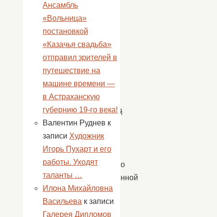
Ансамбль
славится
«Вольница»
на
постановкой
весь
«Казачья свадьба»
район
отправил зрителей в
своим
путешествие на
музеем
машине времени —
двух
в Астраханскую
культур:
губернию 19-го века!
казахской
Валентин Руднев
к
и
записи
Художник
русской.
Игорь Пухарт и его
В
работы. Уходят
прекрасно
таланты …
оформленной
Илона Михайловна
комнате
Васильева
к записи
с
Галерея Дипломов
одной