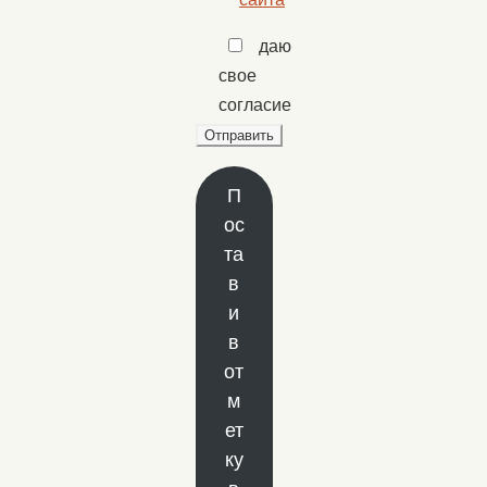
даю
свое
согласие
П
ос
та
в
и
в
от
м
ет
ку