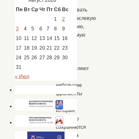
Август 2026
может
Пн
Вт
Ср
Чт
Пт
Сб
Вс
использовать
общеотраслевую
1
2
технологию,
3
4
5
6
7
8
9
называемую
10
11
12
13
14
15
16
cookie.
17
18
19
20
21
22
23
Файлы
24
25
26
27
28
29
30
cookie
31
представляют
« Июл
собой
небольшие
фрагменты
данных,
которые
временно
сохраняются
на вашем