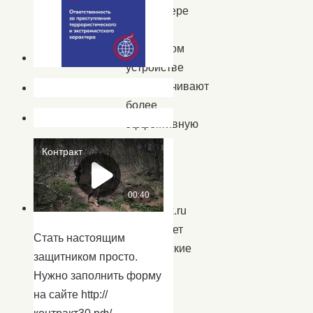
компьютере
или
мобильном
устройстве
и обеспечивают
более
эффективную
работу
сайта.
cnk-
ahtubinsk.ru
использует
Стать настоящим
метрические
защитником просто.
системы
Нужно заполнить форму
для
на сайте http://
сбора