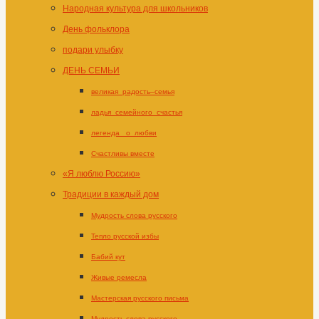
Народная культура для школьников
День фольклора
подари улыбку
ДЕНЬ СЕМЬИ
великая_радость–семья
ладья_семейного_счастья
легенда _о_любви
Счастливы вместе
«Я люблю Россию»
Традиции в каждый дом
Мудрость слова русского
Тепло русской избы
Бабий кут
Живые ремесла
Мастерская русского письма
Мудрость слова русского