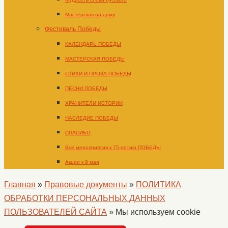
Мастерская на дому
Фестиваль Победы
КАЛЕНДАРЬ ПОБЕДЫ
МАСТЕРСКАЯ ПОБЕДЫ
СТИХИ И ПРОЗА ПОБЕДЫ
ПЕСНИ ПОБЕДЫ
ХРАНИТЕЛИ ИСТОРИИ
НАСЛЕДИЕ ПОБЕДЫ
СПАСИБО
Все мероприятия к 75-летию ПОБЕДЫ
Акции к 9 мая
Главная
»
Правовые документы
»
ПОЛИТИКА
ОБРАБОТКИ ПЕРСОНАЛЬНЫХ ДАННЫХ
ПОЛЬЗОВАТЕЛЕЙ САЙТА
»
Мы используем cookie