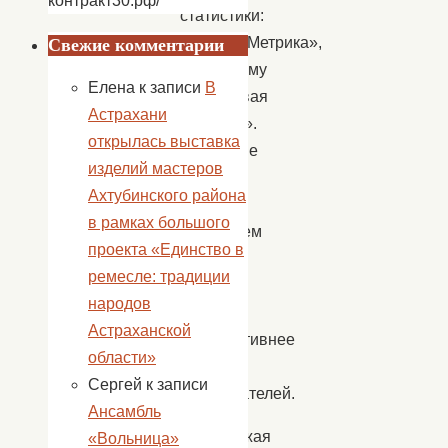
контракт30.рф/
статистики:
«Яндекс.Метрика»,
Свежие комментарии
подсистему
Елена
к записи
В
«Цифровая
Астрахани
культура».
открылась выставка
На основе
изделий мастеров
этих
Ахтубинского района
данных
в рамках большого
мы делаем
проекта «Единство в
наш
ремесле: традиции
сайт
народов
лучше
Астраханской
и эффективнее
области»
для
Сергей
к записи
пользователей.
Ансамбль
Продолжая
«Вольница»