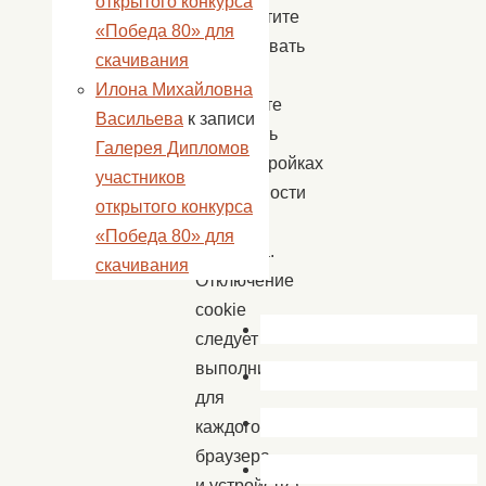
открытого конкурса
вы не хотите
«Победа 80» для
использовать
скачивания
cookie,
Илона Михайловна
вы можете
Васильева
к записи
отключить
Галерея Дипломов
их в настройках
участников
безопасности
открытого конкурса
вашего
«Победа 80» для
браузера.
скачивания
Отключение
cookie
следует
выполнить
для
каждого
браузера
и устройства,