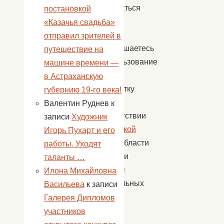
пользоваться
постановкой
этим
«Казачья свадьба»
сайтом,
отправил зрителей в
вы соглашаетесь
путешествие на
на использование
машине времени —
cookie
в Астраханскую
и обработку
губернию 19-го века!
данных
Валентин Руднев
к
в соответствии
записи
Художник
с
Политикой
Игорь Пухарт и его
сайта
в области
работы. Уходят
обработки
таланты …
и защиты
Илона Михайловна
персональных
Васильева
к записи
данных.
Галерея Дипломов
участников
Если