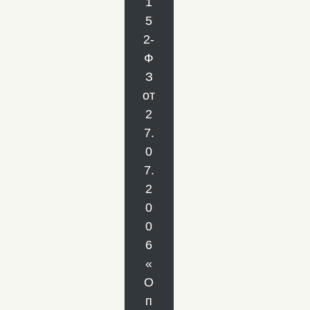
1
5
2-
Ф
З
от
2
7.
0
7.
2
0
0
6
«
О
п