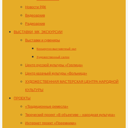
Новости РДК
Видеоархив
Радиоархив
ВЫСТАВКИ, МК, ЭКСКУРСИИ
Выставки и сувениры
Концертно-выставочный зал
Художественный салон
Центр русской культуры «Горлица»
Центр казачьей культуры «Вольница»
ХУДОЖЕСТВЕННАЯ МАСТЕРСКАЯ ЦЕНТРА НАРОДНОЙ
КУЛЬТУРЫ
ПРОЕКТЫ
«Традиционные ремесла»
Творческий проект «В объективе – народная культура»
Интернет проект «Преемники»