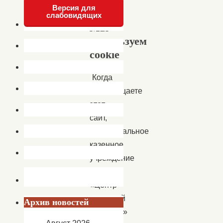
Версия для
слабовидящих
Мы
используем
cookie
Когда
вы посещаете
этот
сайт,
Муниципальное
казенное
учреждение
культуры
«Центр
народной
Архив новостей
культуры»