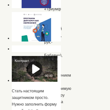
вокала
«Триумф
ХИТ»
Центра
народной
культуры,
рук.-
Алёна
Бабаянц),
своим
ярким
выступлением
создали
неповторимую
Стать настоящим
атмосферу
защитником просто.
праздника
Нужно заполнить форму
на