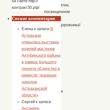
на сайте http://
мероприятии,
контракт30.рф/
посвященном
Свежие комментарии
Дню
железнодорожника!
Елена
к записи
В
Концерт
Астрахани
прошёл
открылась выставка
2
изделий мастеров
августа
Ахтубинского района
в
в рамках большого
Доме
проекта «Единство в
культуры
ремесле: традиции
поселка
народов
Верхний
Астраханской
Баскунчак
области»
и
Сергей
к записи
собрал
Ансамбль