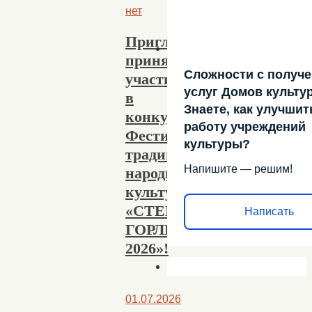
нет
Приглашаем
принять
Сложности с получ
участие
услуг Домов культу
в
Знаете, как улучшит
конкурсах
работу учреждений
Фестиваля
культуры?
традиционной
Напишите — решим!
народной
культуры
«СТЕПНАЯ
Написать
ГОРЛИНКА
2026»!
01.07.2026