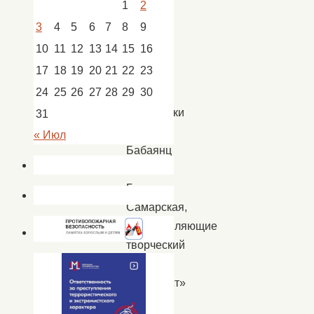
1
2
"Триумф
3
4
5
6
7
8
9
Хит"
10
11
12
13
14
15
16
17
18
19
20
21
22
23
Наши
24
25
26
27
28
29
30
крутые
вокалистки
31
Алёна
« Июл
Бабаянц
и
Галина
Самарская,
представляющие
творческий
дуэт
«Контраст»
(студия