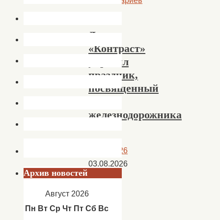
Комментариев
нет
Дуэт
«Контраст»
украсил
праздник,
посвященный
Дню
железнодорожника
03.08.2026
03.08.2026
Архив новостей
Новости
,
Новости
Август 2026
Студии
Пн
Вт
Ср
Чт
Пт
Сб
Вс
вокала