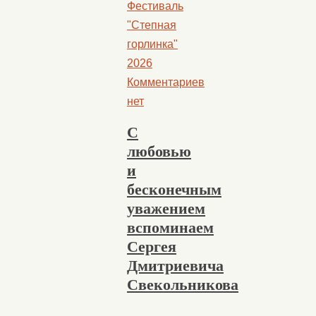
Фестиваль
"Степная
горлинка"
2026
Комментариев
нет
С
любовью
и
бесконечным
уважением
вспоминаем
Сергея
Дмитриевича
Свекольникова