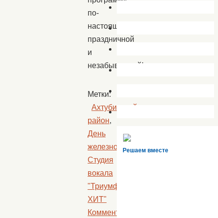
по-
настоящему
праздничной
и
незабываемой!
Метки:
Ахтубинский
район
,
День
железнодорожника
,
Решаем вместе
Студия
вокала
"Триумф
ХИТ"
Комментариев