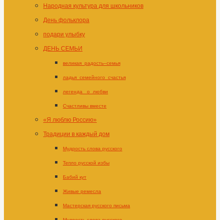
Народная культура для школьников
День фольклора
подари улыбку
ДЕНЬ СЕМЬИ
великая_радость–семья
ладья_семейного_счастья
легенда _о_любви
Счастливы вместе
«Я люблю Россию»
Традиции в каждый дом
Мудрость слова русского
Тепло русской избы
Бабий кут
Живые ремесла
Мастерская русского письма
Мудрость слова русского