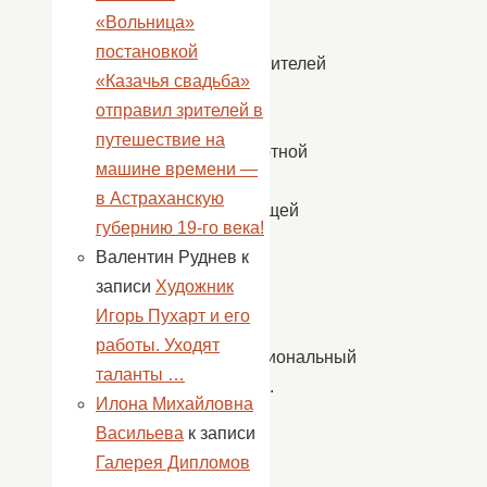
полный
«Вольница»
зал
постановкой
представителей
«Казачья свадьба»
этой
отправил зрителей в
важной
путешествие на
транспортной
машине времени —
сферы,
в Астраханскую
отмечающей
губернию 19-го века!
в
Валентин Руднев
к
начале
записи
Художник
августа
Игорь Пухарт и его
свой
работы. Уходят
профессиональный
таланты …
праздник.
Илона Михайловна
В
Васильева
к записи
концерте
Галерея Дипломов
приняли