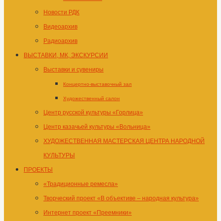
Новости РДК
Видеоархив
Радиоархив
ВЫСТАВКИ, МК, ЭКСКУРСИИ
Выставки и сувениры
Концертно-выставочный зал
Художественный салон
Центр русской культуры «Горлица»
Центр казачьей культуры «Вольница»
ХУДОЖЕСТВЕННАЯ МАСТЕРСКАЯ ЦЕНТРА НАРОДНОЙ
КУЛЬТУРЫ
ПРОЕКТЫ
«Традиционные ремесла»
Творческий проект «В объективе – народная культура»
Интернет проект «Преемники»