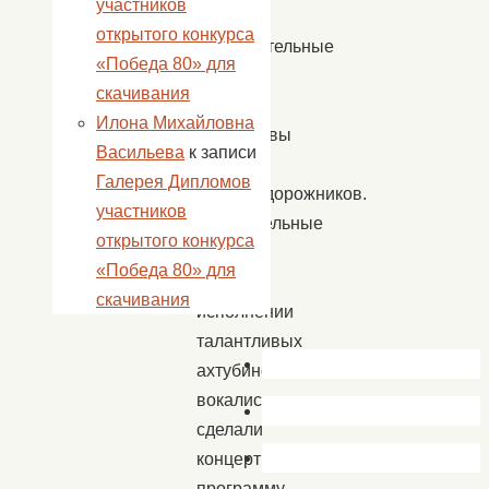
участников
участие
открытого конкурса
самодеятельные
«Победа 80» для
артисты
скачивания
и
Илона Михайловна
коллективы
Васильева
к записи
поселка
Галерея Дипломов
железнодорожников.
участников
Зажигательные
открытого конкурса
хиты
«Победа 80» для
в
скачивания
исполнении
талантливых
ахтубинских
вокалисток
сделали
концертную
программу