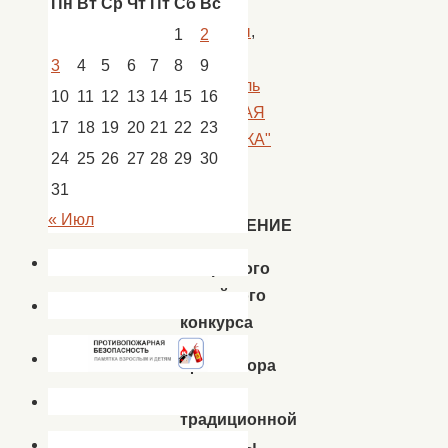
Пн
Вт
Ср
Чт
Пт
Сб
Вс
Афиша
,
Конкурсы
,
1
2
Новости
,
3
4
5
6
7
8
9
Фестиваль
10
11
12
13
14
15
16
"СТЕПНАЯ
17
18
19
20
21
22
23
ГОРЛИНКА"
24
25
26
27
28
29
30
31
« Июл
ПОЛОЖЕНИЕ
открытого
семейного
конкурса
фольклора
и
традиционной
культуры