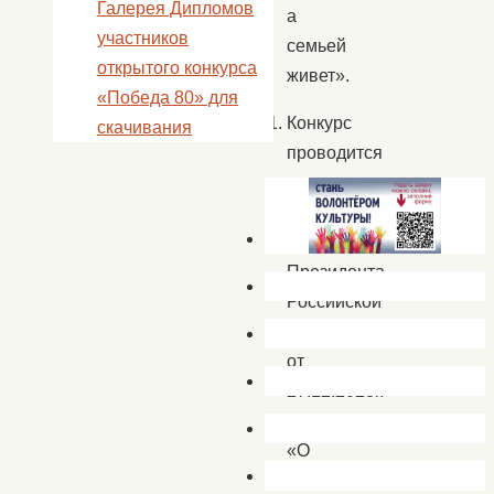
Галерея Дипломов
а
участников
семьей
открытого конкурса
живет».
«Победа 80» для
Конкурс
скачивания
проводится
в
рамках
Указа
Президента
Российской
Федерации
от
27.12.2023г.
№875
«О
проведении