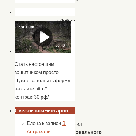
«Добро
по
миру
не
рекой
течет,
Стать настоящим
а
защитником просто.
семьей
Нужно заполнить форму
живет»
на сайте http://
контракт30.рф/
в
Свежие комментарии
рамках
Елена
к записи
В
проведения
Астрахани
Межрегионального