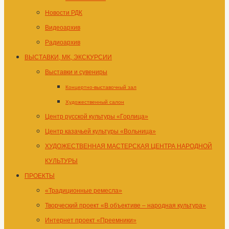
Новости РДК
Видеоархив
Радиоархив
ВЫСТАВКИ, МК, ЭКСКУРСИИ
Выставки и сувениры
Концертно-выставочный зал
Художественный салон
Центр русской культуры «Горлица»
Центр казачьей культуры «Вольница»
ХУДОЖЕСТВЕННАЯ МАСТЕРСКАЯ ЦЕНТРА НАРОДНОЙ
КУЛЬТУРЫ
ПРОЕКТЫ
«Традиционные ремесла»
Творческий проект «В объективе – народная культура»
Интернет проект «Преемники»