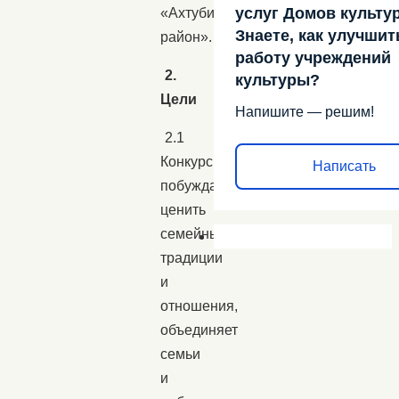
услуг Домов культу
«Ахтубинский
Знаете, как улучшит
район».
работу учреждений
2.
культуры?
Цели
Напишите — решим!
2.1
Конкурс
Написать
побуждает
ценить
семейные
традиции
и
отношения,
объединяет
семьи
и