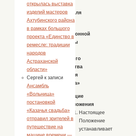
открылась выставка
этно-
изделий мастеров
фестиваля
Ахтубинского района
в рамках большого
традиционной
проекта «Единство в
культуры
ремесле: традиции
и
народов
народного
Астраханской
творчества
области»
«Степная
Сергей
к записи
горлинка»
Ансамбль
«Вольница»
Общие
постановкой
положения
«Казачья свадьба»
Настоящее
отправил зрителей в
Положение
путешествие на
устанавливает
машине времени —