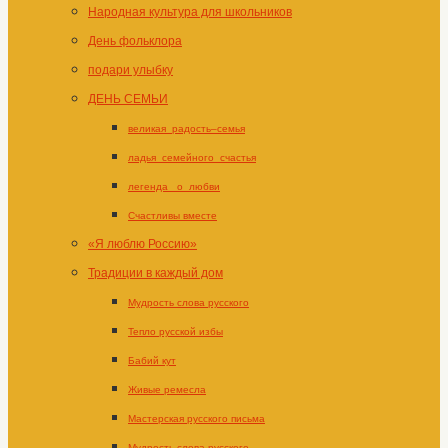
Народная культура для школьников
День фольклора
подари улыбку
ДЕНЬ СЕМЬИ
великая_радость–семья
ладья_семейного_счастья
легенда _о_любви
Счастливы вместе
«Я люблю Россию»
Традиции в каждый дом
Мудрость слова русского
Тепло русской избы
Бабий кут
Живые ремесла
Мастерская русского письма
Мудрость слова русского