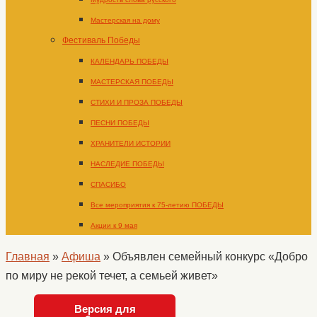
Мастерская на дому
Фестиваль Победы
КАЛЕНДАРЬ ПОБЕДЫ
МАСТЕРСКАЯ ПОБЕДЫ
СТИХИ И ПРОЗА ПОБЕДЫ
ПЕСНИ ПОБЕДЫ
ХРАНИТЕЛИ ИСТОРИИ
НАСЛЕДИЕ ПОБЕДЫ
СПАСИБО
Все мероприятия к 75-летию ПОБЕДЫ
Акции к 9 мая
Главная
»
Афиша
»
Объявлен семейный конкурс «Добро
по миру не рекой течет, а семьей живет»
Версия для