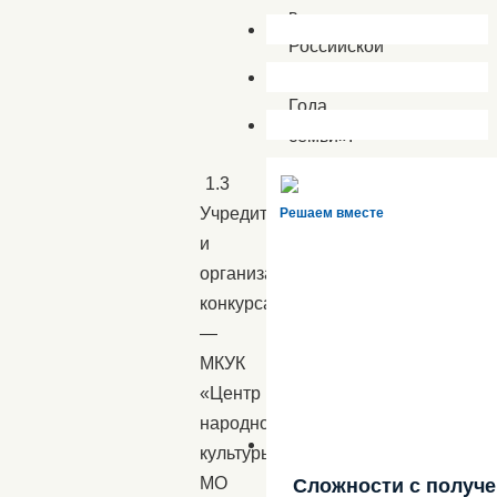
в
Российской
Федерации
Года
семьи».
1.3
Учредитель
Решаем вместе
и
организатор
конкурса
—
МКУК
«Центр
народной
культуры»
МО
Сложности с получ