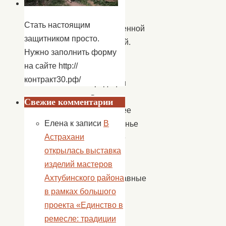
ранним
утром
Стать настоящим
божественной
защитником просто.
литургией.
Нужно заполнить форму
По
на сайте http://
давней
контракт30.рф/
традиции
в
Свежие комментарии
последнее
Елена
к записи
В
воскресенье
Астрахани
накануне
открылась выставка
Великого
изделий мастеров
поста
Ахтубинского района
православные
в рамках большого
люди
проекта «Единство в
просят
ремесле: традиции
друг