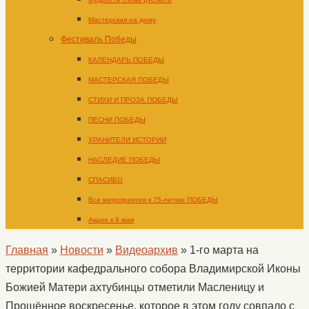
Мастерская на дому
Фестиваль Победы
КАЛЕНДАРЬ ПОБЕДЫ
МАСТЕРСКАЯ ПОБЕДЫ
СТИХИ И ПРОЗА ПОБЕДЫ
ПЕСНИ ПОБЕДЫ
ХРАНИТЕЛИ ИСТОРИИ
НАСЛЕДИЕ ПОБЕДЫ
СПАСИБО
Все мероприятия к 75-летию ПОБЕДЫ
Акции к 9 мая
Главная
»
Новости
»
Видеоархив
»
1-го марта на
территории кафедрального собора Владимирской Иконы
Божией Матери ахтубинцы отметили Масленицу и
Прощённое воскресенье, которое в этом году совпало с