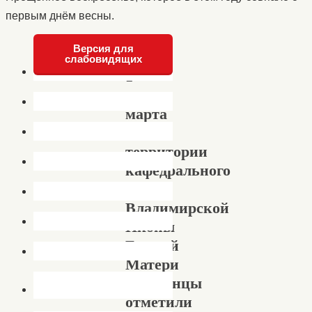
первым днём весны.
Версия для
слабовидящих
1-
го
марта
на
территории
кафедрального
собора
Владимирской
Иконы
Божией
Матери
ахтубинцы
отметили