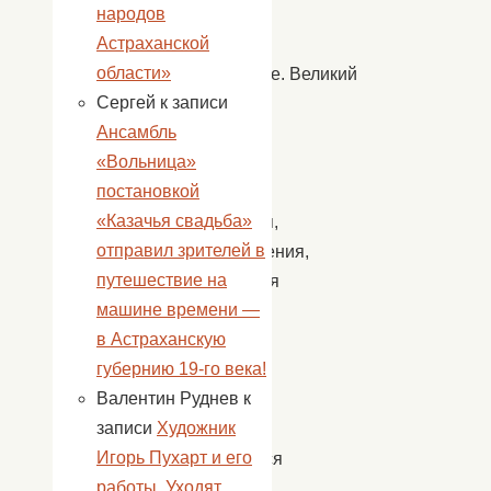
народов
у
Астраханской
друга
области»
прощение. Великий
Сергей
к записи
пост
Ансамбль
—
«Вольница»
это
постановкой
время
«Казачья свадьба»
покаяния,
отправил зрителей в
исправления,
путешествие на
очищения
машине времени —
души.
в Астраханскую
В
губернию 19-го века!
этом
Валентин Руднев
к
году
записи
Художник
он
Игорь Пухарт и его
продлится
работы. Уходят
до