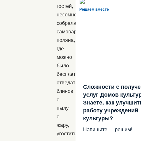
гостей,
Решаем вместе
несомненно,
собрала
самоварная
поляна,
где
можно
было
бесплатно
отведать
Сложности с получ
блинов
услуг Домов культу
с
Знаете, как улучшит
пылу
работу учреждений
с
культуры?
жару,
Напишите — решим!
угоститься