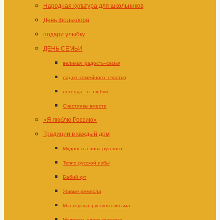
Народная культура для школьников
День фольклора
подари улыбку
ДЕНЬ СЕМЬИ
великая_радость–семья
ладья_семейного_счастья
легенда _о_любви
Счастливы вместе
«Я люблю Россию»
Традиции в каждый дом
Мудрость слова русского
Тепло русской избы
Бабий кут
Живые ремесла
Мастерская русского письма
Мудрость слова русского