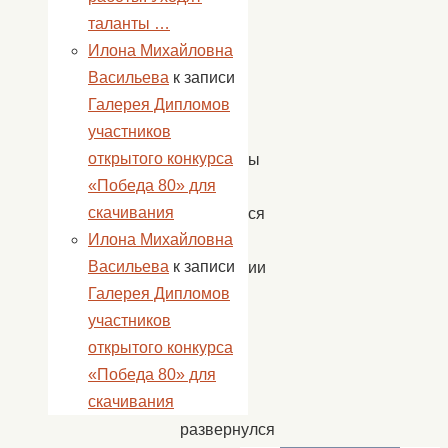
таланты …
18
Илона Михайловна
апреля.
Васильева
к записи
К
Галерея Дипломов
11
участников
часам
открытого конкурса
ахтубинцы
«Победа 80» для
начали
скачивания
собираться
Илона Михайловна
на
Васильева
к записи
территории
Галерея Дипломов
храма,
участников
к
открытого конкурса
этому
«Победа 80» для
времени
скачивания
уже
развернулся