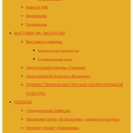
Новости РДК
Видеоархив
Радиоархив
ВЫСТАВКИ, МК, ЭКСКУРСИИ
Выставки и сувениры
Концертно-выставочный зал
Художественный салон
Центр русской культуры «Горлица»
Центр казачьей культуры «Вольница»
ХУДОЖЕСТВЕННАЯ МАСТЕРСКАЯ ЦЕНТРА НАРОДНОЙ
КУЛЬТУРЫ
ПРОЕКТЫ
«Традиционные ремесла»
Творческий проект «В объективе – народная культура»
Интернет проект «Преемники»