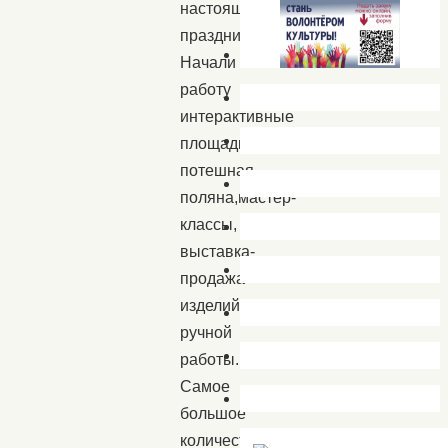
настоящий
праздник.
Начали
работу
интерактивные
площадки,
потешная
поляна,мастер-
классы,
выставка-
продажа
изделий
ручной
работы.
Самое
большое
количество