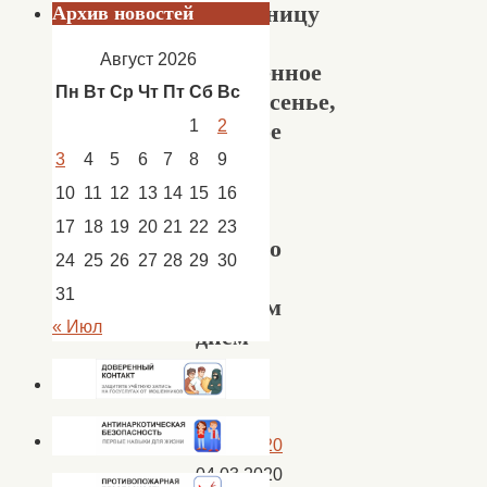
Масленицу
Архив новостей
и
Август 2026
Прощённое
Пн
Вт
Ср
Чт
Пт
Сб
Вс
воскресенье,
1
2
которое
в
3
4
5
6
7
8
9
этом
10
11
12
13
14
15
16
году
17
18
19
20
21
22
23
совпало
24
25
26
27
28
29
30
с
31
первым
« Июл
днём
весны.
03.03.2020
04.03.2020