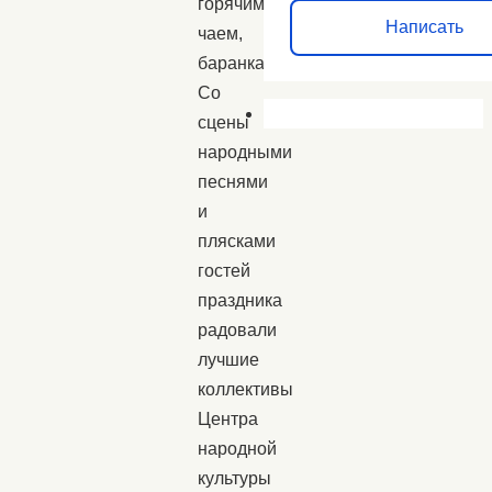
горячим
Написать
чаем,
баранками.
Со
сцены
народными
песнями
и
плясками
гостей
праздника
радовали
лучшие
коллективы
Центра
народной
культуры