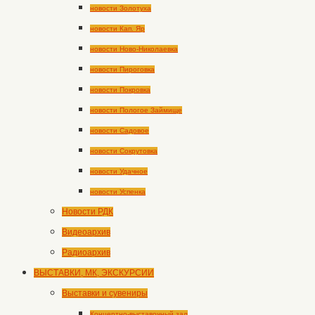
новости Золотуха
новости Кап. Яр
новости Ново-Николаевка
новости Пироговка
новости Покровка
новости Пологое Займище
новости Садовое
новости Сокрутовка
новости Удачное
новости Успенка
Новости РДК
Видеоархив
Радиоархив
ВЫСТАВКИ, МК, ЭКСКУРСИИ
Выставки и сувениры
Концертно-выставочный зал