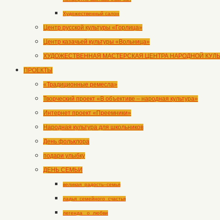
Художественный салон
Центр русской культуры «Горлица»
Центр казачьей культуры «Вольница»
ХУДОЖЕСТВЕННАЯ МАСТЕРСКАЯ ЦЕНТРА НАРОДНОЙ КУЛ
ПРОЕКТЫ
«Традиционные ремесла»
Творческий проект «В объективе – народная культура»
Интернет проект «Преемники»
Народная культура для школьников
День фольклора
подари улыбку
ДЕНЬ СЕМЬИ
великая_радость–семья
ладья_семейного_счастья
легенда _о_любви