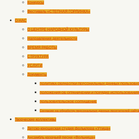
Конкурсы
Фестиваль «СТЕПНАЯ ГОРЛИНКА»
О НАС
О ЦЕНТРЕ НАРОДНОЙ КУЛЬТУРЫ
Направления деятельности
ВРЕМЯ РАБОТЫ
СТРУКТУРА
УСЛУГИ
Документы
ПОЛИТИКА ОБРАБОТКИ ПЕРСОНАЛЬНЫХ ДАННЫХ ПОЛЬЗОВА
ПОЛОЖЕНИЯ ОБ ОГРАНИЧЕНИИ И ПОРЯДКЕ ИСПОЛЬЗОВАНИЯ
ПОЛЬЗОВАТЕЛЬСКОЕ СОГЛАШЕНИЕ
Согласие на обработку персональных данных посетителей сайт
Творческие коллективы
Детско-юношеская студия фольклора «Утица»
Ансамбль казачьей песни «Вольница»