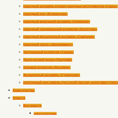
Народный ансамбль русских народных инструментов «Сказы»
Народный хор «Волжаночка»
Народный вокальный ансамбль «Гармония»
Народный танцевальный коллектив «Касаточка»
Народный фольклорный ансамбль «Смирички»
Народный театр «Эксперимент»
Театральный коллектив «Сказка»
Театр русской песни «Разгуляй»
Хоровой коллектив «Россияне»
Фольклорный ансамбль «Сударушки»
НАРОДНЫЙ АНСАМБЛЬ РУССКОЙ ПЕСНИ «БЛАГОВЕСТНИЦ
Дома культуры
Новости
Все новости
новости Батаевка