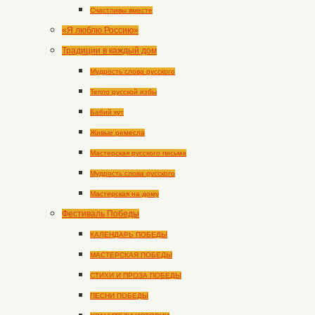
Счастливы вместе
«Я люблю Россию»
Традиции в каждый дом
Мудрость слова русского
Тепло русской избы
Бабий кут
Живые ремесла
Мастерская русского письма
Мудрость слова русского
Мастерская на дому
Фестиваль Победы
КАЛЕНДАРЬ ПОБЕДЫ
МАСТЕРСКАЯ ПОБЕДЫ
СТИХИ И ПРОЗА ПОБЕДЫ
ПЕСНИ ПОБЕДЫ