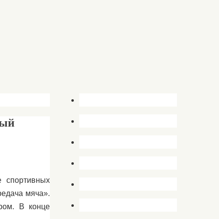
ный
е спортивных
редача мяча».
ром. В конце