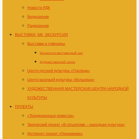
Новости РДК
Видеоархив
Радиоархив
ВЫСТАВКИ, МК, ЭКСКУРСИИ
Выставки и сувениры
Концертно-выставочный зал
Художественный салон
Центр русской культуры «Горлица»
Центр казачьей культуры «Вольница»
ХУДОЖЕСТВЕННАЯ МАСТЕРСКАЯ ЦЕНТРА НАРОДНОЙ
КУЛЬТУРЫ
ПРОЕКТЫ
«Традиционные ремесла»
Творческий проект «В объективе – народная культура»
Интернет проект «Преемники»