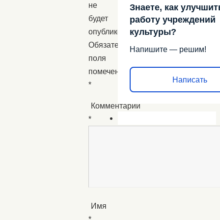
не
Знаете, как улучшит
будет
работу учреждений
культуры?
опубликован.
Обязательные
Напишите — решим!
поля
помечены
Написать
*
Комментарий
*
Имя
*