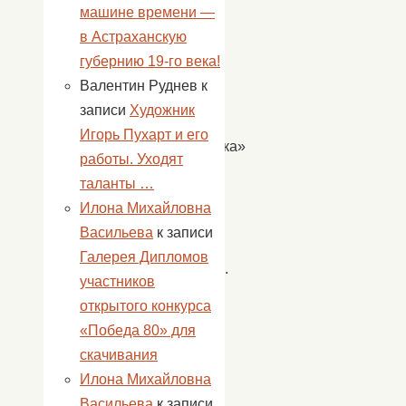
машине времени —
не
в Астраханскую
счесть,
губернию 19-го века!
у
Валентин Руднев
к
каждого
записи
Художник
своя
Игорь Пухарт и его
«изюминка»
работы. Уходят
есть
таланты …
и
Илона Михайловна
ребята
Васильева
к записи
это
Галерея Дипломов
доказали.
участников
открытого конкурса
«Победа 80» для
скачивания
Гуров
Илона Михайловна
О.В.
Васильева
к записи