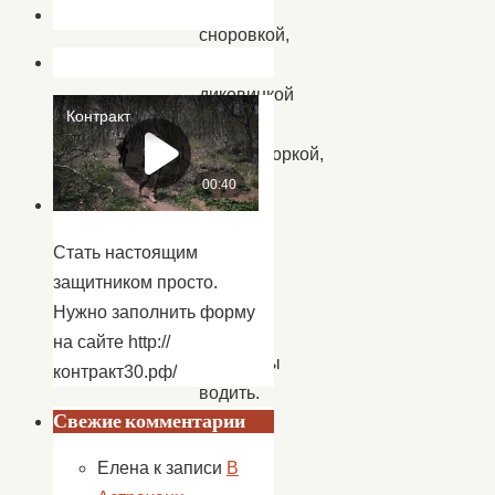
и
сноровкой,
кто
диковинкой
и
скороговоркой,
кто
умением
шутить,
Стать настоящим
прыгать,
защитником просто.
бегать,
Нужно заполнить форму
плясать,
на сайте http://
хороводы
контракт30.рф/
водить.
Свежие комментарии
«А
вам
Елена
к записи
В
слабо?»