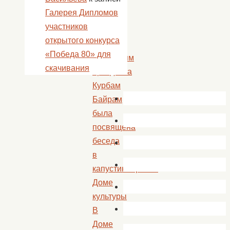
Галерея Дипломов
«
участников
Истории
открытого конкурса
и
«Победа 80» для
традициям
скачивания
праздника
Курбам
Байрам
была
посвящена
беседа
в
капустиноярском
Доме
культуры
В
Доме