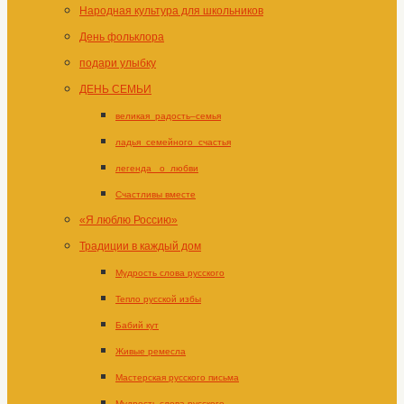
Народная культура для школьников
День фольклора
подари улыбку
ДЕНЬ СЕМЬИ
великая_радость–семья
ладья_семейного_счастья
легенда _о_любви
Счастливы вместе
«Я люблю Россию»
Традиции в каждый дом
Мудрость слова русского
Тепло русской избы
Бабий кут
Живые ремесла
Мастерская русского письма
Мудрость слова русского