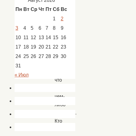
Август 2026
Новости
,
Пн
Вт
Ср
Чт
Пт
Сб
Вс
новости
Кап.
1
2
Яр
3
4
5
6
7
8
9
10
11
12
13
14
15
16
17
18
19
20
21
22
23
Так
у
24
25
26
27
28
29
30
нас
31
ведется,
« Июл
что
каждый,
чем-
либо
хвалится.
Кто
силой