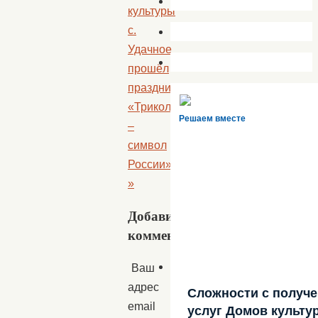
культуры
с.
Удачное
прошёл
праздник
«Триколор
Решаем вместе
–
символ
России»
»
Добавить
комментарий
Ваш
адрес
Сложности с получ
email
услуг Домов культу