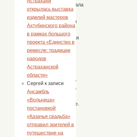
Астрахани
спрашивала
открылась выставка
ребят
изделий мастеров
Тихонова
Ахтубинского района
О.И.,
в рамках большого
предлагая
проекта «Единство в
на
ремесле: традиции
выбор
народов
задание
Астраханской
на
области»
ловкость,
Сергей
к записи
смекалку,
Ансамбль
память,
«Вольница»
внимание.
постановкой
Ведь
«Казачья свадьба»
талантов
отправил зрителей в
у
путешествие на
нас