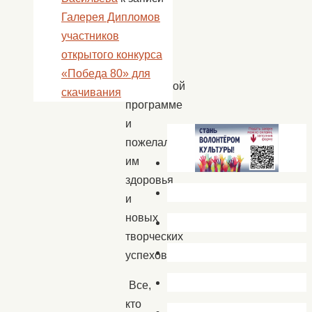
за
Галерея Дипломов
активное
участников
участие
открытого конкурса
в
«Победа 80» для
концертной
скачивания
программе
и
пожелала
им
здоровья
и
новых
творческих
успехов.
Все,
кто