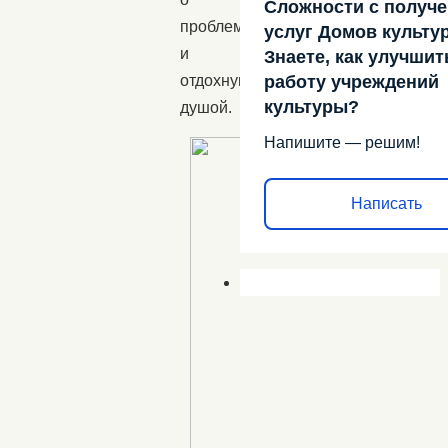
Сложности с получ
проблемах
услуг Домов культу
и
Знаете, как улучшит
работу учреждений
отдохнув
культуры?
душой.
Напишите — решим!
Написать