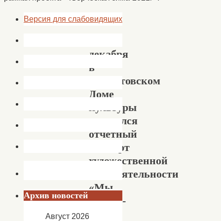
Версия для слабовидящих
18
декабря
в
Сокрутовском
Доме
культуры
состоялся
отчетный
концерт
художественной
самодеятельности
«Мы
Архив новостей
вместе-
мы
Август 2026