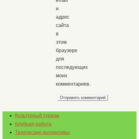
email
и
адрес
сайта
в
этом
браузере
для
последующих
моих
комментариев.
Культурный туризм
Клубная работа
Творческие коллективы