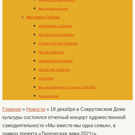
Мастерская на дому
Фестиваль Победы
КАЛЕНДАРЬ ПОБЕДЫ
МАСТЕРСКАЯ ПОБЕДЫ
СТИХИ И ПРОЗА ПОБЕДЫ
ПЕСНИ ПОБЕДЫ
ХРАНИТЕЛИ ИСТОРИИ
НАСЛЕДИЕ ПОБЕДЫ
СПАСИБО
Все мероприятия к 75-летию ПОБЕДЫ
Акции к 9 мая
Главная
»
Новости
»
18 декабря в Сокрутовском Доме
культуры состоялся отчетный концерт художественной
самодеятельности «Мы вместе-мы одна семья», в
рамках проекта «Творческая зима-2021г».