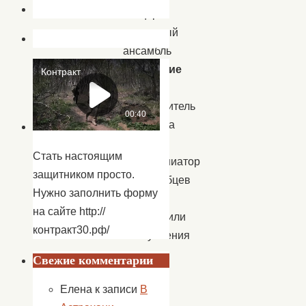
концерт
вокальный
ансамбль
«Сельские
зори»
(руководитель
Ажибаева
Р.К.,
Стать настоящим
аккомпаниатор
защитником просто.
Стародубцев
Нужно заполнить форму
О.В.),
на сайте http://
продолжили
контракт30.рф/
выступления
дуэтов
Свежие комментарии
и
Елена
к записи
В
солистов