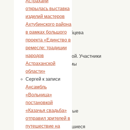
Астрахани
—
открылась выставка
Павла
изделий мастеров
Пенька,
Ахтубинского района
Олега
в рамках большого
Стародубцева
проекта «Единство в
и
ремесле: традиции
Любови
народов
Бажановой. Участники
Астраханской
программы
области»
показали
Сергей
к записи
свои
Ансамбль
самые
«Вольница»
яркие
постановкой
и
«Казачья свадьба»
интересные
отправил зрителей в
номера,
путешествие на
полюбившиеся