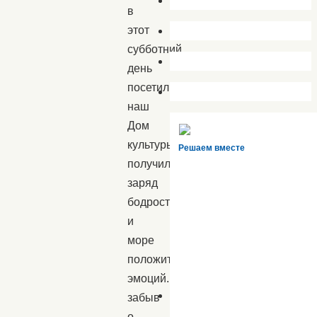
в
этот
субботний
день
посетили
наш
Дом
культуры,
Решаем вместе
получили
заряд
бодрости
и
море
положительных
эмоций.
забыв
о