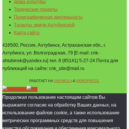
Дома культуры
Творческие проекты
Полиграфическая деятельность
Таланты земли Ахтубинской
Карта сайта
416500, Россия, Ахтубинск, Астраханская обл., г.
Ахтубинск, ул. Волгоградская, 79 [E-mail: cnk-
ahtubinsk@yandex.ru] тел. 8 (85141) 5-27-24 Почта для
публикаций на сайте: cnk_site@mail.ru
РАБОТАЕТ НА
PARABOLA
&
WORDPRESS.
Продолжая пользование настоящим сайтом Вы
выражаете согласие на обработку Ваших данных, на
использование файлов cookie, а также использование
метрических программных средств для повышения
качества обслуживания и обеспечения максимального