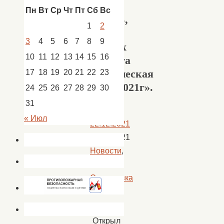
одна
Пн
Вт
Ср
Чт
Пт
Сб
Вс
семья»,
1
2
в
3
4
5
6
7
8
9
рамках
10
11
12
13
14
15
16
проекта
«Творческая
17
18
19
20
21
22
23
зима-2021г».
24
25
26
27
28
29
30
31
« Июл
22.12.2021
22.12.2021
Новости
,
новости
Сокрутовка
Открыл