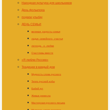
Народная культура для школьников
День фольклора
подари улыбку
ДЕНЬ СЕМЬИ
великая_радость–семья
ладья_семейного_счастья
легенда _о_любви
Счастливы вместе
«Я люблю Россию»
Традиции в каждый дом
Мудрость слова русского
Тепло русской избы
Бабий кут
Живые ремесла
Мастерская русского письма
Мудрость слова русского