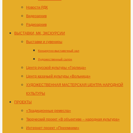
Новости РДК
Видеоархив
Радиоархив
ВЫСТАВКИ, МК, ЭКСКУРСИИ
Выставки и сувениры
Концертно-выставочный зал
Художественный салон
Центр русской культуры «Горлица»
Центр казачьей культуры «Вольница»
ХУДОЖЕСТВЕННАЯ МАСТЕРСКАЯ ЦЕНТРА НАРОДНОЙ
КУЛЬТУРЫ
ПРОЕКТЫ
«Традиционные ремесла»
Творческий проект «В объективе – народная культура»
Интернет проект «Преемники»