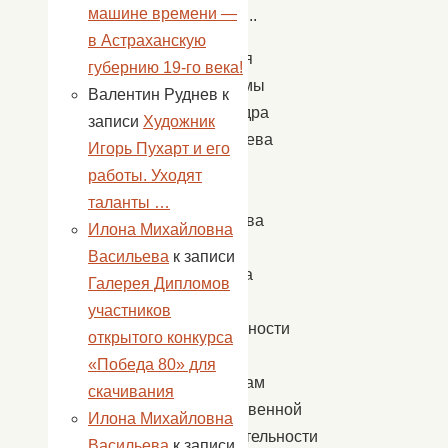
машине времени —
зрителям..
в Астраханскую
Ведущая
губернию 19-го века!
программы
Валентин Руднев
к
Александра
записи
Художник
Подледнева
Игорь Пухарт и его
от
работы. Уходят
имени
таланты …
коллектива
Илона Михайловна
СДК
Васильева
к записи
выразила
Галерея Дипломов
слова
участников
благодарности
открытого конкурса
всем
«Победа 80» для
участникам
скачивания
художественной
Илона Михайловна
самодеятельности
Васильева
к записи