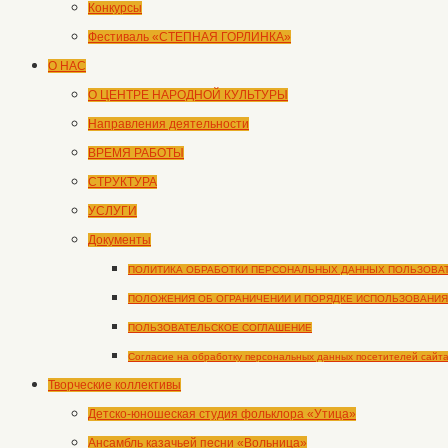
Конкурсы
Фестиваль «СТЕПНАЯ ГОРЛИНКА»
О НАС
О ЦЕНТРЕ НАРОДНОЙ КУЛЬТУРЫ
Направления деятельности
ВРЕМЯ РАБОТЫ
СТРУКТУРА
УСЛУГИ
Документы
ПОЛИТИКА ОБРАБОТКИ ПЕРСОНАЛЬНЫХ ДАННЫХ ПОЛЬЗОВА
ПОЛОЖЕНИЯ ОБ ОГРАНИЧЕНИИ И ПОРЯДКЕ ИСПОЛЬЗОВАНИЯ
ПОЛЬЗОВАТЕЛЬСКОЕ СОГЛАШЕНИЕ
Согласие на обработку персональных данных посетителей сайт
Творческие коллективы
Детско-юношеская студия фольклора «Утица»
Ансамбль казачьей песни «Вольница»