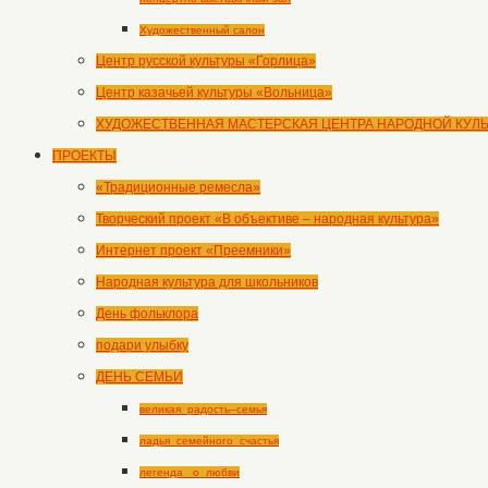
Художественный салон
Центр русской культуры «Горлица»
Центр казачьей культуры «Вольница»
ХУДОЖЕСТВЕННАЯ МАСТЕРСКАЯ ЦЕНТРА НАРОДНОЙ КУЛ
ПРОЕКТЫ
«Традиционные ремесла»
Творческий проект «В объективе – народная культура»
Интернет проект «Преемники»
Народная культура для школьников
День фольклора
подари улыбку
ДЕНЬ СЕМЬИ
великая_радость–семья
ладья_семейного_счастья
легенда _о_любви