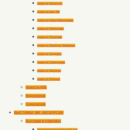
новости Золотуха
новости Кап. Яр
новости Ново-Николаевка
новости Пироговка
новости Покровка
новости Пологое Займище
новости Садовое
новости Сокрутовка
новости Удачное
новости Успенка
Новости РДК
Видеоархив
Радиоархив
ВЫСТАВКИ, МК, ЭКСКУРСИИ
Выставки и сувениры
Концертно-выставочный зал