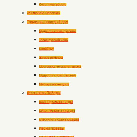
Счастливы вместе
«Я люблю Россию»
Традиции в каждый дом
Мудрость слова русского
Тепло русской избы
Бабий кут
Живые ремесла
Мастерская русского письма
Мудрость слова русского
Мастерская на дому
Фестиваль Победы
КАЛЕНДАРЬ ПОБЕДЫ
МАСТЕРСКАЯ ПОБЕДЫ
СТИХИ И ПРОЗА ПОБЕДЫ
ПЕСНИ ПОБЕДЫ