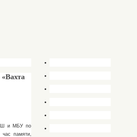
 «Вахта
СОШ и МБУ по
 час памяти,