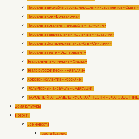
Народный ансамбль русских народных инструментов «Сказы»
Народный хор «Волжаночка»
Народный вокальный ансамбль «Гармония»
Народный танцевальный коллектив «Касаточка»
Народный фольклорный ансамбль «Смирички»
Народный театр «Эксперимент»
Театральный коллектив «Сказка»
Театр русской песни «Разгуляй»
Хоровой коллектив «Россияне»
Фольклорный ансамбль «Сударушки»
НАРОДНЫЙ АНСАМБЛЬ РУССКОЙ ПЕСНИ «БЛАГОВЕСТНИЦ
Дома культуры
Новости
Все новости
новости Батаевка