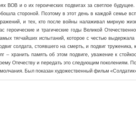
оях ВОВ и о их героических подвигах за светлое будущее.
обошла стороной. Поэтому в этот день в каждой семье вс
сражений, и тех, кто после войны налаживал мирную жи
ас героические и трагические годы Великой Отечественн
амых тягчайших испытаний, которое с честью выдержала
одвиг солдата, стоявшего на смерть, и подвиг труженика, 
лг – хранить память об этом подвиге, уважение к стойкос
воему Отечеству и передать это следующим поколениям. П
 молчания. Был показан художественный фильм «Солдатик»