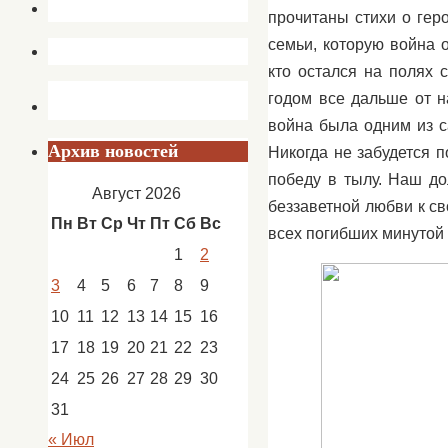
прочитаны стихи о гер
семьи, которую война 
кто остался на полях 
годом все дальше от н
война была одним из с
Архив новостей
Никогда не забудется п
победу в тылу. Наш до
Август 2026
беззаветной любви к с
Пн
Вт
Ср
Чт
Пт
Сб
Вс
всех погибших минутой
1
2
3
4
5
6
7
8
9
10
11
12
13
14
15
16
17
18
19
20
21
22
23
24
25
26
27
28
29
30
31
« Июл