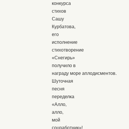
конкурса
стихов
Сашу
Курбатова,
его
исполнение
стихотворение
«Снегирь»
получило в
награду море аплодисментов.
Шуточная
песня
переделка
«Алло,
алло,
мой
соцработник»!