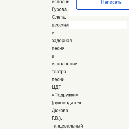
исполнителя
Написать
Гурова
Олега,
веселая
и
задорная
песня
в
исполнении
театра
песни
ЦДТ
«Подружки»
(руководитель
Дюкова
Г.В.),
танцевальный