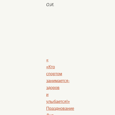
О.И.
«
«Кто
спортом
занимается-
здоров
и
улыбается!»
Празднование