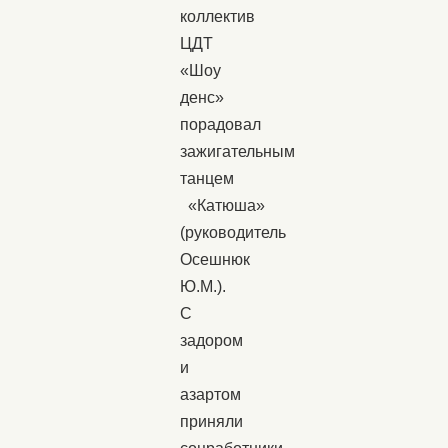
коллектив
ЦДТ
«Шоу
денс»
порадовал
зажигательным
танцем
«Катюша»
(руководитель
Осешнюк
Ю.М.).
С
задором
и
азартом
приняли