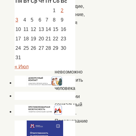
Пн
Вт
Ср
Чт
Пт
Сб
Вс
Милосердие,
1
2
сострадание,
3
4
5
6
7
8
9
душевная
10
11
12
13
14
15
16
теплота
17
18
19
20
21
22
23
–
без
24
25
26
27
28
29
30
этих
31
качеств
« Июл
невозможно
представить
человека
профессии
социальный
работник.
Празднование
Дня