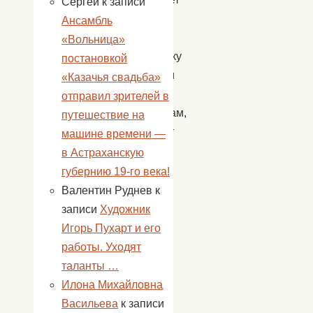
Сергей
к записи
помощь
Ансамбль
и
«Вольница»
поддержку
постановкой
пожилым
«Казачья свадьба»
и
отправил зрителей в
инвалидам,
путешествие на
приходит
машине времени —
в
в Астраханскую
их
губернию 19-го века!
дом
Валентин Руднев
к
по
записи
Художник
первому
Игорь Пухарт и его
зову,
работы. Уходят
в
таланты …
любое
Илона Михайловна
время
Васильева
к записи