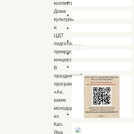
коллективы
Дома
культуры
и
ЦДТ
подготовили
прекрасный
концерт.
В
праздничной
программе
«Ах,
какие
молодцы,
из
Кап.
Яра