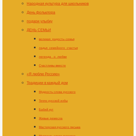
Народная культура для школьников
День фольклора
подари улыбку
ДЕНЬ СЕМЬИ
великая_радость–семья
ладья_семейного_счастья
легенда _о_любви
Счастливы вместе
«Я люблю Россию»
Традиции в каждый дом
Мудрость слова русского
Тепло русской избы
Бабий кут
Живые ремесла
Мастерская русского письма
Мудрость слова русского