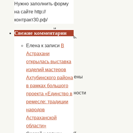
Нужно заполнить форму
миссией
на сайте http://
–
контракт30.рф/
помогать
и
Свежие комментарии
защищать.
В
Елена
к записи
В
этот
Астрахани
день
открылась выставка
были
изделий мастеров
произнесены
Ахтубинского района
слова
в рамках большого
благодарности
проекта «Единство в
в
ремесле: традиции
адрес
народов
тех,
Астраханской
кто
области»
оказывает