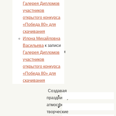
суток,
Галерея Дипломов
кто
участников
взвалил
открытого конкурса
на
«Победа 80» для
свои
скачивания
хрупкие,
Илона Михайловна
в
Васильева
к записи
основном
Галерея Дипломов
женские
участников
плечи
открытого конкурса
чужие
«Победа 80» для
заботы.
скачивания
Создавая
праздничную
атмосферу,
творческие