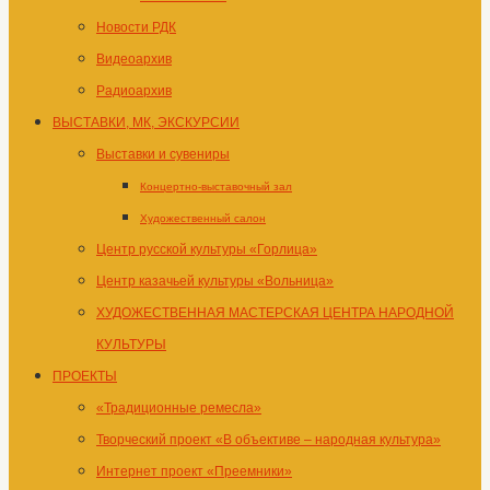
Новости РДК
Видеоархив
Радиоархив
ВЫСТАВКИ, МК, ЭКСКУРСИИ
Выставки и сувениры
Концертно-выставочный зал
Художественный салон
Центр русской культуры «Горлица»
Центр казачьей культуры «Вольница»
ХУДОЖЕСТВЕННАЯ МАСТЕРСКАЯ ЦЕНТРА НАРОДНОЙ
КУЛЬТУРЫ
ПРОЕКТЫ
«Традиционные ремесла»
Творческий проект «В объективе – народная культура»
Интернет проект «Преемники»