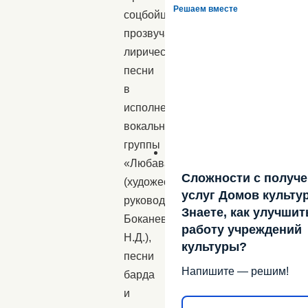
Решаем вместе
соцбойцы!»
прозвучали
лирические
песни
в
исполнении
вокальной
группы
«Любава»
Сложности с получ
(художественный
услуг Домов культу
руководитель
Знаете, как улучшит
Боканева
работу учреждений
Н.Д.),
культуры?
песни
Напишите — решим!
барда
и