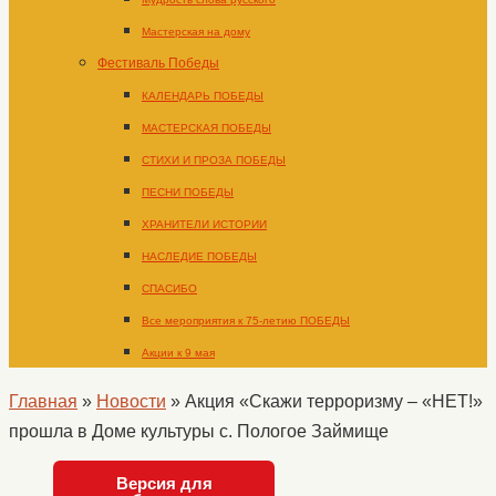
Мастерская на дому
Фестиваль Победы
КАЛЕНДАРЬ ПОБЕДЫ
МАСТЕРСКАЯ ПОБЕДЫ
СТИХИ И ПРОЗА ПОБЕДЫ
ПЕСНИ ПОБЕДЫ
ХРАНИТЕЛИ ИСТОРИИ
НАСЛЕДИЕ ПОБЕДЫ
СПАСИБО
Все мероприятия к 75-летию ПОБЕДЫ
Акции к 9 мая
Главная
»
Новости
»
Акция «Скажи терроризму – «НЕТ!»
прошла в Доме культуры с. Пологое Займище
Версия для