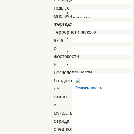
годы, о
многочисленных
жертвах
террористического
акта,
о
жестокости
и
бесчеловечности
бандитов,
Решаем вместе
об
отваге
и
мужестве
отряда
специального