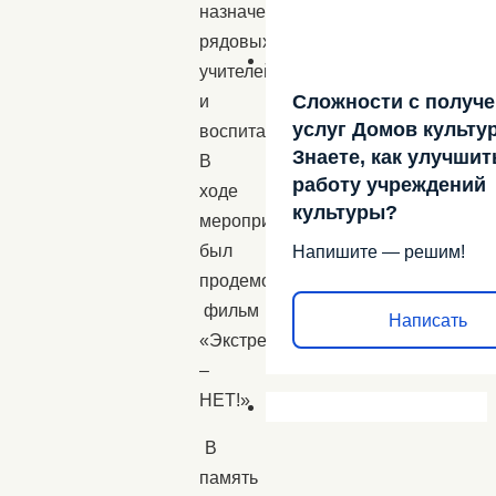
назначения,
рядовых
учителей
Сложности с получ
и
услуг Домов культу
воспитателей.
Знаете, как улучшит
В
работу учреждений
ходе
культуры?
мероприятий
был
Напишите — решим!
продемонстрирован
фильм
Написать
«Экстремизму
–
НЕТ!»
В
память