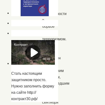
–
День
солидарности
в
борьбе
с
терроризмом.
Этот
день
приурочен
к
трагическим
Стать настоящим
событиям,
защитником просто.
произошедшим
Нужно заполнить форму
1-
на сайте http://
3
контракт30.рф/
сентября