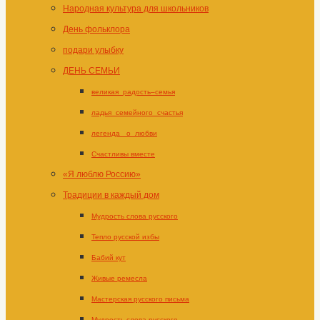
Народная культура для школьников
День фольклора
подари улыбку
ДЕНЬ СЕМЬИ
великая_радость–семья
ладья_семейного_счастья
легенда _о_любви
Счастливы вместе
«Я люблю Россию»
Традиции в каждый дом
Мудрость слова русского
Тепло русской избы
Бабий кут
Живые ремесла
Мастерская русского письма
Мудрость слова русского