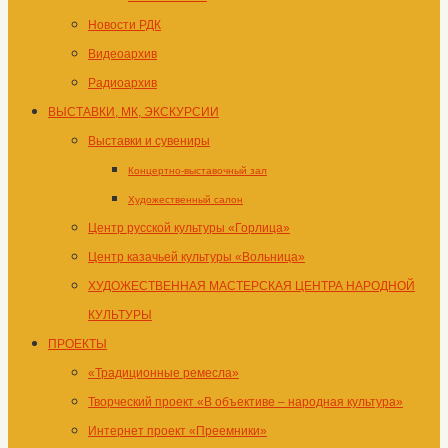
Новости РДК
Видеоархив
Радиоархив
ВЫСТАВКИ, МК, ЭКСКУРСИИ
Выставки и сувениры
Концертно-выставочный зал
Художественный салон
Центр русской культуры «Горлица»
Центр казачьей культуры «Вольница»
ХУДОЖЕСТВЕННАЯ МАСТЕРСКАЯ ЦЕНТРА НАРОДНОЙ
КУЛЬТУРЫ
ПРОЕКТЫ
«Традиционные ремесла»
Творческий проект «В объективе – народная культура»
Интернет проект «Преемники»