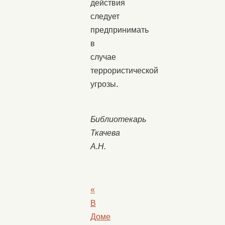
действия
следует
предпринимать
в
случае
террористической
угрозы.
Библиотекарь
Ткачева
А.Н.
«
В
Доме