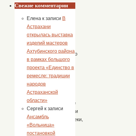
2004
Свежие комментарии
года
Елена
к записи
В
в
Астрахани
городе
открылась выставка
Беслане.
изделий мастеров
Уже
Ахтубинского района
несколько
в рамках большого
лет
проекта «Единство в
подряд
ремесле: традиции
в
народов
селе
Астраханской
Пологое
области»
Займище
Сергей
к записи
работники
Ансамбль
библиотеки,
«Вольница»
Дома
постановкой
культуры