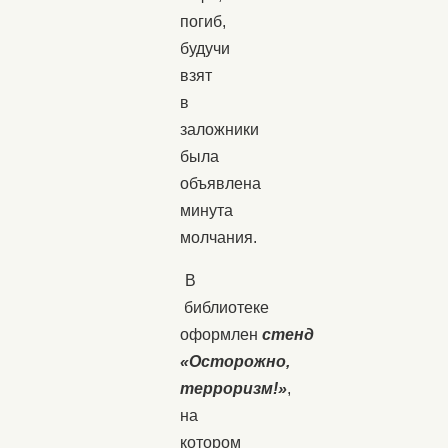
погиб,
будучи
взят
в
заложники
была
объявлена
минута
молчания.
В
библиотеке
оформлен
стенд
«Осторожно,
терроризм!»
,
на
котором