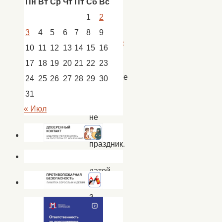
Пн
Вт
Ср
Чт
Пт
Сб
Вс
Новости
,
новости
1
2
Пологое
3
4
5
6
7
8
9
Займище
10
11
12
13
14
15
16
17
18
19
20
21
22
23
Памятные
24
25
26
27
28
29
30
даты
31
это
« Июл
не
всегда
праздник.
Такой
датой
является
3
сентября