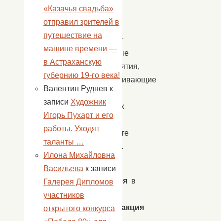
«Казачья свадьба»
и
отправил зрителей в
школы
путешествие на
проводят
машине времени —
различные
в Астраханскую
мероприятия,
губернию 19-го века!
увековечивающие
Валентин Руднев
к
память
записи
Художник
погибших
Игорь Пухарт и его
в
работы. Уходят
результате
таланты …
терактов.
Илона Михайловна
7
Васильева
к записи
сентября
в
Галерея Дипломов
ДК
участников
прошла
акция
открытого конкурса
«Скажи