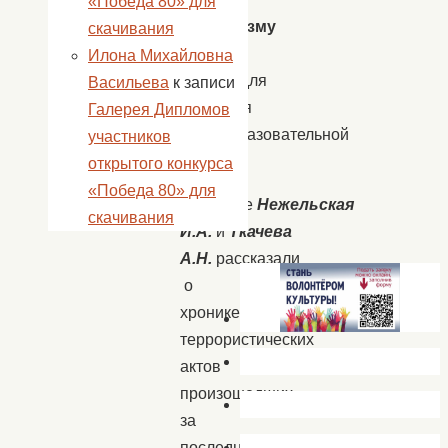
«Победа 80» для
терроризму
скачивания
–
Илона Михайловна
«НЕТ!»
для
Васильева
к записи
учащихся
Галерея Дипломов
общеобразовательной
участников
школы.
открытого конкурса
«Победа 80» для
Ведущие
Нежельская
скачивания
И.А.
и
Ткачева
А.Н.
рассказали
о
хронике
террористических
актов
произошедших
за
последние