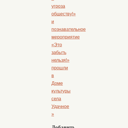
угроза
обществу!»
и
познавательное
мероприятие
«Это
забыть
нельзя!»
прошли
в
Доме
культуры
села
Удачное
»
Добавить