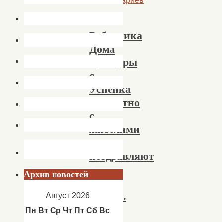
Комментариев
нет
Работника
Дома
культуры
с.
Успенка
совместно
с
жителями
села
поздравляют
с
Архив новостей
Днем
России.
Август 2026
Пн
Вт
Ср
Чт
Пт
Сб
Вс