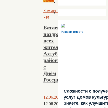
далее
Комментариев
нет
Батаевцы
Решаем вместе
поздравляют
всех
жителей
Ахтубинского
района
с
Днём
России!
Сложности с получ
услуг Домов культу
12.06.2020
Знаете, как улучшит
12.06.2020