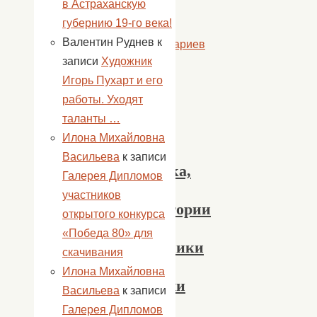
в Астраханскую
далее
губернию 19-го века!
Валентин Руднев
к
Комментариев
записи
Художник
нет
Игорь Пухарт и его
12
работы. Уходят
июня
таланты …
в
Илона Михайловна
с.
Васильева
к записи
Успенка,
Галерея Дипломов
на
участников
территории
открытого конкурса
парка,
«Победа 80» для
работники
скачивания
ДК
Илона Михайловна
провели
Васильева
к записи
акцию
Галерея Дипломов