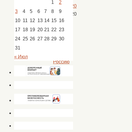
1
2
13.06.2020
3
4
5
6
7
8
9
13.06.2020
10
11
12
13
14
15
16
Новости
,
17
18
19
20
21
22
23
новости
Успенка
,
24
25
26
27
28
29
30
Я
31
люблю
« Июл
Россию