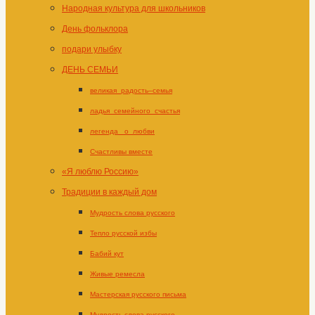
Народная культура для школьников
День фольклора
подари улыбку
ДЕНЬ СЕМЬИ
великая_радость–семья
ладья_семейного_счастья
легенда _о_любви
Счастливы вместе
«Я люблю Россию»
Традиции в каждый дом
Мудрость слова русского
Тепло русской избы
Бабий кут
Живые ремесла
Мастерская русского письма
Мудрость слова русского