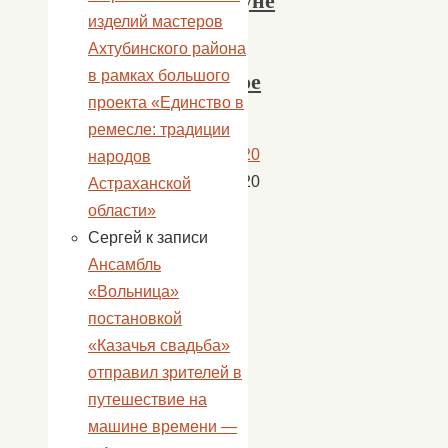
накануне
изделий мастеров
в
Ахтубинского района
с.
в рамках большого
Удачное
проекта «Единство в
ремесле: традиции
13.06.2020
народов
13.06.2020
Астраханской
Новости
,
области»
новости
Сергей
к записи
Удачное
,
Ансамбль
Я
«Вольница»
люблю
постановкой
Россию
«Казачья свадьба»
отправил зрителей в
путешествие на
машине времени —
читать