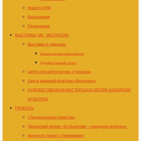
Новости РДК
Видеоархив
Радиоархив
ВЫСТАВКИ, МК, ЭКСКУРСИИ
Выставки и сувениры
Концертно-выставочный зал
Художественный салон
Центр русской культуры «Горлица»
Центр казачьей культуры «Вольница»
ХУДОЖЕСТВЕННАЯ МАСТЕРСКАЯ ЦЕНТРА НАРОДНОЙ
КУЛЬТУРЫ
ПРОЕКТЫ
«Традиционные ремесла»
Творческий проект «В объективе – народная культура»
Интернет проект «Преемники»