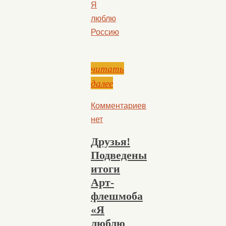
Я
люблю
Россию
читать
далее
Комментариев
нет
Друзья!
Подведены
итоги​
Арт-
флешмоба
«Я
люблю