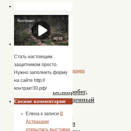
читать
Стать настоящим
далее
защитником просто.
Комментариев
Нужно заполнить форму
нет
на сайте http://
контракт30.рф/
Велопробег,
посвященный
Свежие комментарии
Дню
Елена
к записи
В
России
Астрахани
прошел
открылась выставка