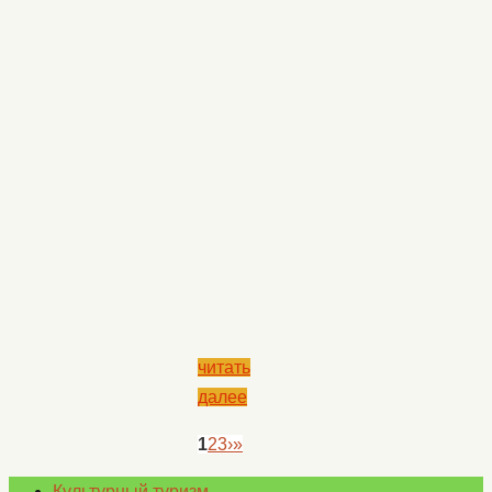
читать
далее
1
2
3
›
»
Культурный туризм