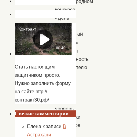
Международном
конкурсе
«День
Победы-
Священный
праздник».
Выражает
благодарность
Стать настоящим
руководителю
защитником просто.
Алене
Нужно заполнить форму
Бабаянц
на сайте http://
на
контракт30.рф/
высокий
уровень
Свежие комментарии
подготовки
участников
Елена
к записи
В
Астрахани