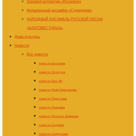
Хоровой коллектив «Россияне»
Фольклорный ансамбль «Сударушки»
НАРОДНЫЙ АНСАМБЛЬ РУССКОЙ ПЕСНИ
«БЛАГОВЕСТНИЦА»
Дома культуры
Новости
Все новости
новости Батаевка
новости Золотуха
новости Кап. Яр
новости Ново-Николаевка
новости Пироговка
новости Покровка
новости Пологое Займище
новости Садовое
новости Сокрутовка