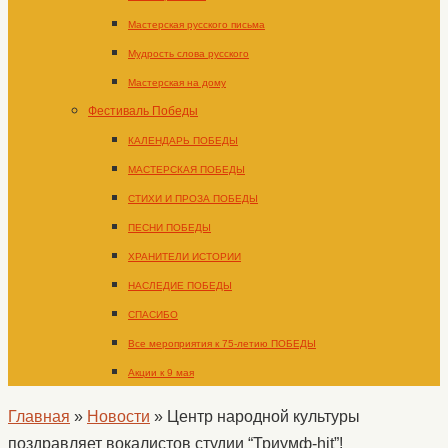
Мастерская русского письма
Мудрость слова русского
Мастерская на дому
Фестиваль Победы
КАЛЕНДАРЬ ПОБЕДЫ
МАСТЕРСКАЯ ПОБЕДЫ
СТИХИ И ПРОЗА ПОБЕДЫ
ПЕСНИ ПОБЕДЫ
ХРАНИТЕЛИ ИСТОРИИ
НАСЛЕДИЕ ПОБЕДЫ
СПАСИБО
Все мероприятия к 75-летию ПОБЕДЫ
Акции к 9 мая
Главная
»
Новости
»
Центр народной культуры
поздравляет вокалистов студии “Триумф-hit”!