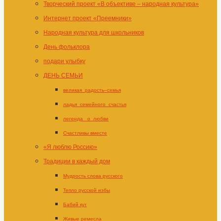
Творческий проект «В объективе – народная культура»
Интернет проект «Преемники»
Народная культура для школьников
День фольклора
подари улыбку
ДЕНЬ СЕМЬИ
великая_радость–семья
ладья_семейного_счастья
легенда _о_любви
Счастливы вместе
«Я люблю Россию»
Традиции в каждый дом
Мудрость слова русского
Тепло русской избы
Бабий кут
Живые ремесла