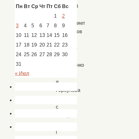
народной
Пн
Вт
Ср
Чт
Пт
Сб
Вс
культуры
1
2
поздравляет
3
4
5
6
7
8
9
вокалистов
10
11
12
13
14
15
16
студии
17
18
19
20
21
22
23
“Триумф-
24
25
26
27
28
29
30
hit”
31
Максименко
Дарью
« Июл
и
Горбунова
Арсения
с
победой
в
l