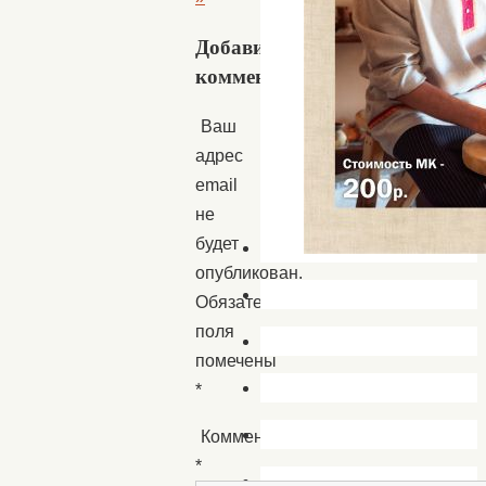
Добавить
комментарий
Ваш
адрес
email
не
будет
опубликован.
Обязательные
поля
помечены
*
Комментарий
*