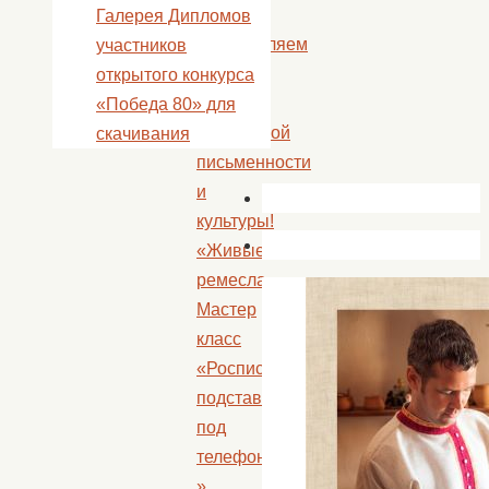
«
Галерея Дипломов
Поздравляем
участников
с
открытого конкурса
Днем
«Победа 80» для
славянской
скачивания
письменности
и
культуры!
«Живые
ремесла».
Мастер
класс
«Роспись
подставки
под
телефон»
»