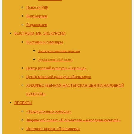
Новости РДК
Видеоархив
Радиоархив
ВЫСТАВКИ, МК, ЭКСКУРСИИ
Выставки и сувениры
Концертно-выставочный зал
Художественный салон
Центр русской культуры «Горлица»
Центр казачьей культуры «Вольница»
ХУДОЖЕСТВЕННАЯ МАСТЕРСКАЯ ЦЕНТРА НАРОДНОЙ
КУЛЬТУРЫ
ПРОЕКТЫ
«Традиционные ремесла»
Творческий проект «В объективе – народная культура»
Интернет проект «Преемники»