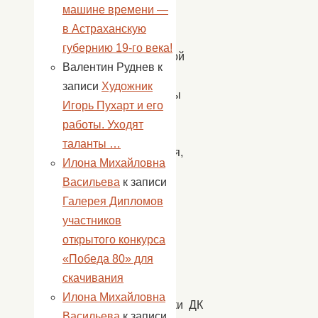
машине времени —
ребенка
в Астраханскую
войны
губернию 19-го века!
Степкиной
Валентин Руднев
к
Тамары
записи
Художник
Петровны
Игорь Пухарт и его
1936
работы. Уходят
года
таланты …
рождения,
Илона Михайловна
отец
Васильева
к записи
который
Галерея Дипломов
погиб
участников
на
открытого конкурса
войне.
«Победа 80» для
скачивания
Илона Михайловна
Работники ДК
Васильева
к записи