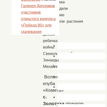
с.Пироговка
Галерея Дипломов
облагородили
участников
территорию
открытого конкурса
и высадили растения
«Победа 80» для
перед
скачивания
домом
ребенка
войны
Свекольниковой
Зинаиды
Михайловны
Волонтеры
клуба
«Комета»
с.
Золотуха
приняли