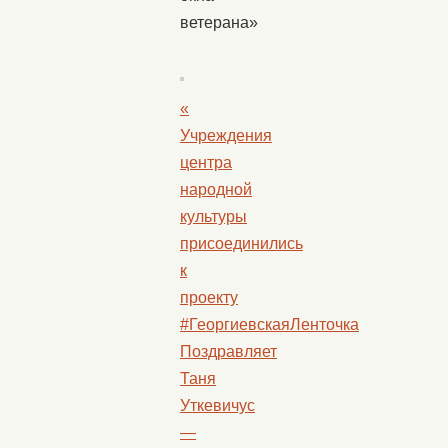
ветерана»
«
Учреждения
центра
народной
культуры
присоединились
к
проекту
#ГеоргиевскаяЛенточка
Поздравляет
Таня
Уткевичус
—