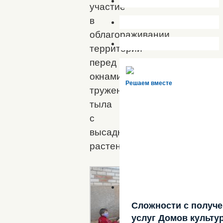
участие
в
облагораживании
территории
перед
окнами
Решаем вместе
тружеников
тыла
с
высадкой
растений
Сложности с получ
услуг Домов культу