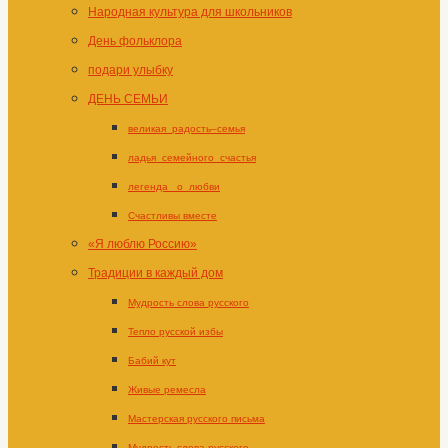
Народная культура для школьников
День фольклора
подари улыбку
ДЕНЬ СЕМЬИ
великая_радость–семья
ладья_семейного_счастья
легенда _о_любви
Счастливы вместе
«Я люблю Россию»
Традиции в каждый дом
Мудрость слова русского
Тепло русской избы
Бабий кут
Живые ремесла
Мастерская русского письма
Мудрость слова русского