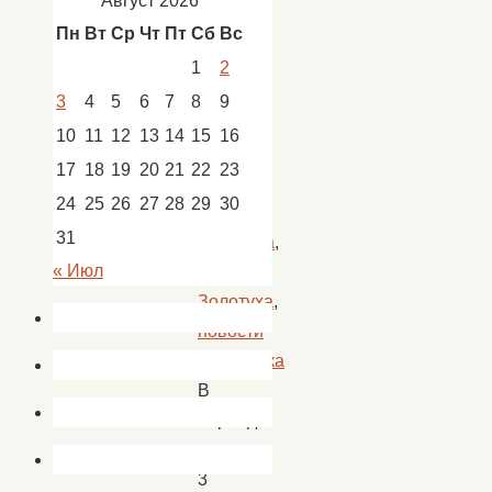
Август 2026
Акции
Пн
Вт
Ср
Чт
Пт
Сб
Вс
к
9
1
2
мая
,
3
4
5
6
7
8
9
мы
10
11
12
13
14
15
16
помним
,
17
18
19
20
21
22
23
Новости
,
24
25
26
27
28
29
30
новости
31
Батаевка
,
« Июл
новости
Золотуха
,
новости
Пироговка
В
период
с
3