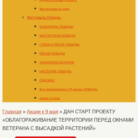
Мастерская на дому
Фестиваль Победы
КАЛЕНДАРЬ ПОБЕДЫ
МАСТЕРСКАЯ ПОБЕДЫ
СТИХИ И ПРОЗА ПОБЕДЫ
ПЕСНИ ПОБЕДЫ
ХРАНИТЕЛИ ИСТОРИИ
НАСЛЕДИЕ ПОБЕДЫ
СПАСИБО
Все мероприятия к 75-летию ПОБЕДЫ
Акции к 9 мая
Главная
»
Акции к 9 мая
»
ДАН СТАРТ ПРОЕКТУ
«ОБЛАГОРАЖИВАНИЕ ТЕРРИТОРИИ ПЕРЕД ОКНАМИ
ВЕТЕРАНА С ВЫСАДКОЙ РАСТЕНИЙ»