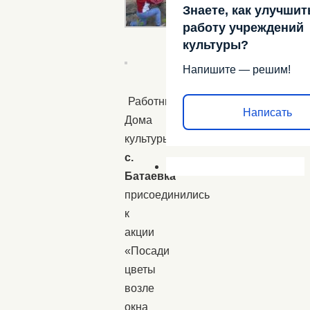
Знаете, как улучшит
работу учреждений
культуры?
Напишите — решим!
Работники
Написать
Дома
культуры
с.
Батаевка
присоединились
к
акции
«Посади
цветы
возле
окна