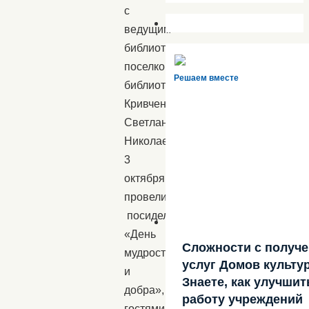
с
ведущим
библиотекарем
поселковой
Решаем вместе
библиотеки
Кривченко
Светланой
Николаевной,
3
октября
провели
посиделки
«День
Сложности с получ
мудрости
услуг Домов культу
и
Знаете, как улучшит
добра»,
работу учреждений
гостями