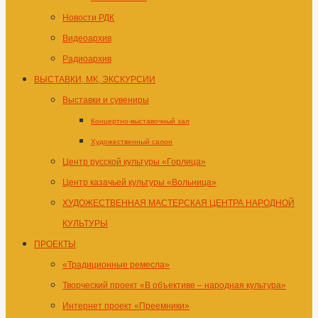
Новости РДК
Видеоархив
Радиоархив
ВЫСТАВКИ, МК, ЭКСКУРСИИ
Выставки и сувениры
Концертно-выставочный зал
Художественный салон
Центр русской культуры «Горлица»
Центр казачьей культуры «Вольница»
ХУДОЖЕСТВЕННАЯ МАСТЕРСКАЯ ЦЕНТРА НАРОДНОЙ
КУЛЬТУРЫ
ПРОЕКТЫ
«Традиционные ремесла»
Творческий проект «В объективе – народная культура»
Интернет проект «Преемники»