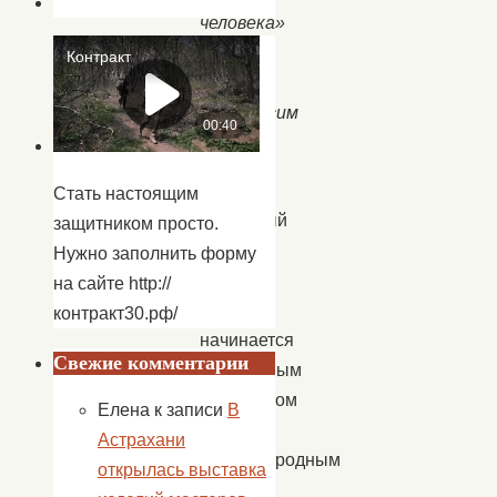
человека»
Так
нежно
произносим
нынче
мы.
Стать настоящим
Красивый
защитником просто.
осенний
Нужно заполнить форму
месяц
на сайте http://
октябрь
контракт30.рф/
начинается
Свежие комментарии
прекрасным
праздником
Елена
к записи
В
–
Астрахани
Международным
открылась выставка
днем