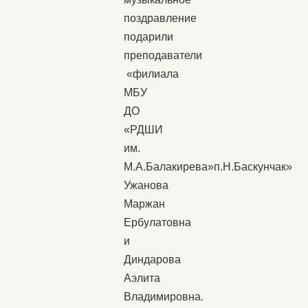
поздравление
подарили
преподаватели
«филиала
МБУ
ДО
«РДШИ
им.
М.А.Балакирева»п.Н.Баскунчак»
Ужанова
Маржан
Ербулатовна
и
Диндарова
Аэлита
Владимировна.