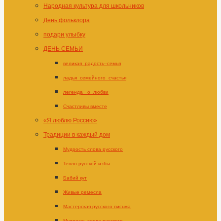
Народная культура для школьников
День фольклора
подари улыбку
ДЕНЬ СЕМЬИ
великая_радость–семья
ладья_семейного_счастья
легенда _о_любви
Счастливы вместе
«Я люблю Россию»
Традиции в каждый дом
Мудрость слова русского
Тепло русской избы
Бабий кут
Живые ремесла
Мастерская русского письма
Мудрость слова русского