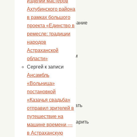
изделий мастеров
пожилых
Ахтубинского района
людей,
в рамках большого
празднование
проекта «Единство в
которого
ремесле: традиции
является
народов
важным
Астраханской
событием
области»
для
Сергей
к записи
россиян.
Ансамбль
Оно
«Вольница»
помогает
постановкой
нам
«Казачья свадьба»
поддержать
отправил зрителей в
и
путешествие на
поблагодарить
машине времени —
пожилых
в Астраханскую