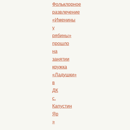
Фольклорное
развлечение
«Именины
у
рябины»
прошло
на
занятии
кружка
«Ладушки»
в
ДК
с.
Капустин
Яр
»