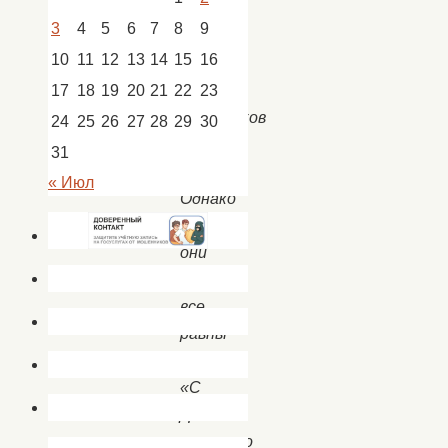
3
4
5
6
7
8
9
Так
10
11
12
13
14
15
16
много
разных
17
18
19
20
21
22
23
праздников
24
25
26
27
28
29
30
на
31
свете,
« Июл
Однако
же,
они
не
все
равны
—
«С
Днем
пожилого