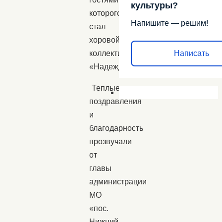
культуры?
которого
Напишите — решим!
стал
хоровой
коллектив
Написать
«Надежда».
Теплые
поздравления
и
благодарность
прозвучали
от
главы
администрации
МО
«пос.
Нижний