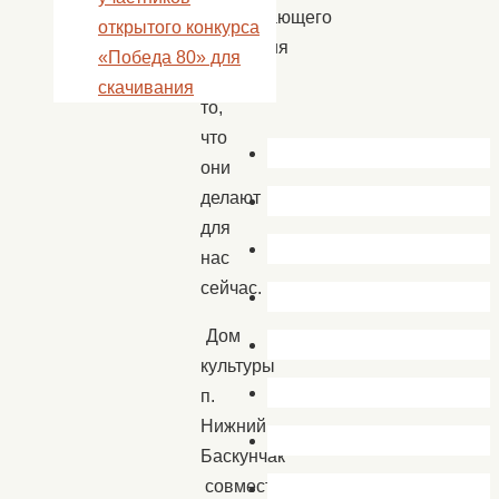
подрастающего
открытого конкурса
поколения
«Победа 80» для
и
скачивания
то,
что
они
делают
для
нас
сейчас.
Дом
культуры
п.
Нижний
Баскунчак
совместно