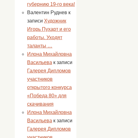
людей,
губернию 19-го века!
показать,
Валентин Руднев
к
что
записи
Художник
они
Игорь Пухарт и его
нам
работы. Уходят
очень
таланты …
дороги
Илона Михайловна
и
Васильева
к записи
мы
Галерея Дипломов
ценим
участников
их
открытого конкурса
за
«Победа 80» для
то,
скачивания
что
Илона Михайловна
они
Васильева
к записи
сделали
Галерея Дипломов
для
участников