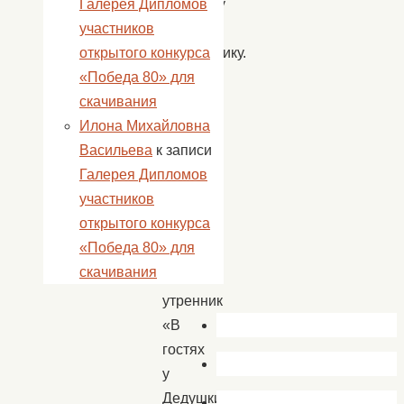
Галерея Дипломов
главному
участников
зимнему
открытого конкурса
волшебнику.
«Победа 80» для
скачивания
Илона Михайловна
30
Васильева
к записи
декабря
Галерея Дипломов
для
участников
детей
открытого конкурса
нашего
«Победа 80» для
села
скачивания
прошел
утренник
«В
гостях
у
Дедушки