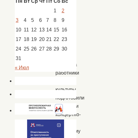
Пн
Вт
Ср
Чт
Пт
Сб
Вс
декабря
1
2
к
3
4
5
6
7
8
9
15-
10
11
12
13
14
15
16
летию
17
18
19
20
21
22
23
детского
сада
24
25
26
27
28
29
30
с.
31
Батаевка
« Июл
работники
Дома
культуры
подготовили
и провели
концертно-
игровую
программу