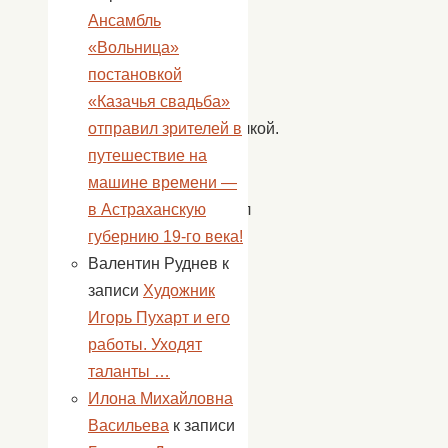
Ансамбль
Мороз
«Вольница»
со
постановкой
своей
«Казачья свадьба»
внучкой
отправил зрителей в
Снегурочкой.
путешествие на
Дед
машине времени —
Мороз
в Астраханскую
исполнял
губернию 19-го века!
детские
Валентин Руднев
к
желания
записи
Художник
о
Игорь Пухарт и его
которых
работы. Уходят
дети
таланты …
писали
Илона Михайловна
в
Васильева
к записи
письмах