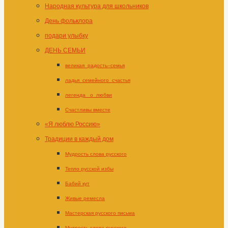
Народная культура для школьников
День фольклора
подари улыбку
ДЕНЬ СЕМЬИ
великая_радость–семья
ладья_семейного_счастья
легенда _о_любви
Счастливы вместе
«Я люблю Россию»
Традиции в каждый дом
Мудрость слова русского
Тепло русской избы
Бабий кут
Живые ремесла
Мастерская русского письма
Мудрость слова русского