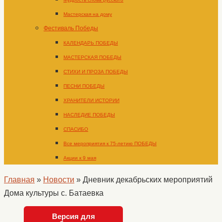
Мастерская на дому
Фестиваль Победы
КАЛЕНДАРЬ ПОБЕДЫ
МАСТЕРСКАЯ ПОБЕДЫ
СТИХИ И ПРОЗА ПОБЕДЫ
ПЕСНИ ПОБЕДЫ
ХРАНИТЕЛИ ИСТОРИИ
НАСЛЕДИЕ ПОБЕДЫ
СПАСИБО
Все мероприятия к 75-летию ПОБЕДЫ
Акции к 9 мая
Главная
»
Новости
»
Дневник декабрьских мероприятий
Дома культуры с. Батаевка
Версия для