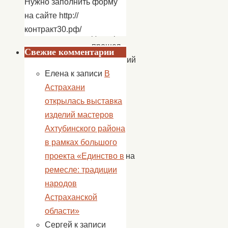
Нужно заполнить форму
на сайте http://
29
контракт30.рф/
декабря
прошел
Свежие комментарии
новогодний
Елена
к записи
В
утренник
Астрахани
для
открылась выставка
детей
изделий мастеров
детского
Ахтубинского района
сада.
в рамках большого
К
проекта «Единство в
ребятам на
ремесле: традиции
праздник
народов
пришли
Астраханской
Карлсон
области»
и
Сергей
к записи
Дедушка