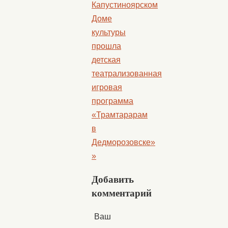
Капустиноярском
Доме
культуры
прошла
детская
театрализованная
игровая
программа
«Трамтарарам
в
Дедморозовске»
»
Добавить
комментарий
Ваш