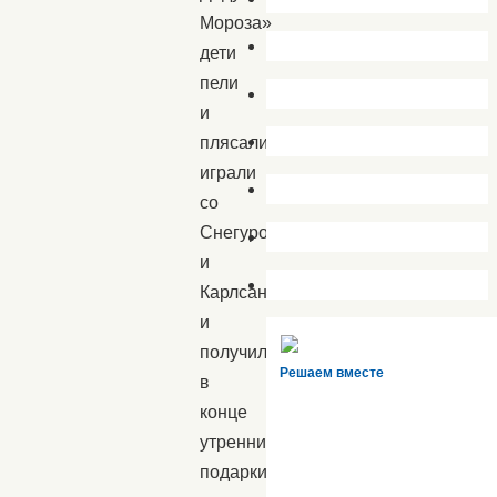
Мороза»
дети
пели
и
плясали,
играли
со
Снегурочкой
и
Карлсаном
и
получили
Решаем вместе
в
конце
утренника
подарки