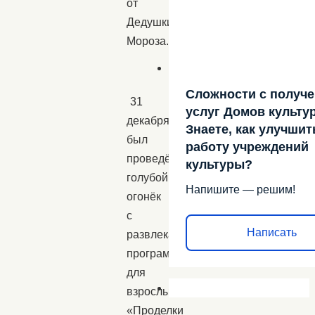
от
Дедушки
Мороза.
Сложности с получ
31
услуг Домов культу
декабря
Знаете, как улучшит
был
работу учреждений
проведён
культуры?
голубой
Напишите — решим!
огонёк
с
Написать
развлекательной
программой
для
взрослых
«Проделки