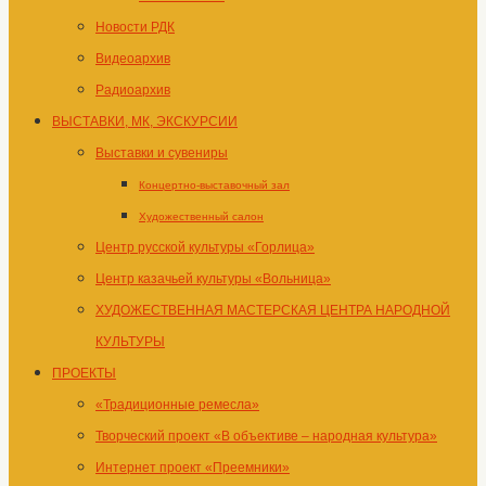
Новости РДК
Видеоархив
Радиоархив
ВЫСТАВКИ, МК, ЭКСКУРСИИ
Выставки и сувениры
Концертно-выставочный зал
Художественный салон
Центр русской культуры «Горлица»
Центр казачьей культуры «Вольница»
ХУДОЖЕСТВЕННАЯ МАСТЕРСКАЯ ЦЕНТРА НАРОДНОЙ
КУЛЬТУРЫ
ПРОЕКТЫ
«Традиционные ремесла»
Творческий проект «В объективе – народная культура»
Интернет проект «Преемники»