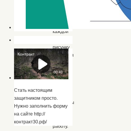
фантазией
относятся
к
каждой
поделке,
рисунку
добавляя
от
себя
новые
краски
Стать настоящим
и
защитником просто.
элементы
Нужно заполнить форму
украшая
на сайте http://
свою
контракт30.рф/
работу.