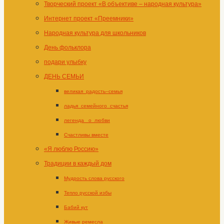
Творческий проект «В объективе – народная культура»
Интернет проект «Преемники»
Народная культура для школьников
День фольклора
подари улыбку
ДЕНЬ СЕМЬИ
великая_радость–семья
ладья_семейного_счастья
легенда _о_любви
Счастливы вместе
«Я люблю Россию»
Традиции в каждый дом
Мудрость слова русского
Тепло русской избы
Бабий кут
Живые ремесла