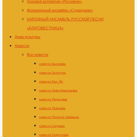
Хоровой коллектив «Россияне»
Фольклорный ансамбль «Сударушки»
НАРОДНЫЙ АНСАМБЛЬ РУССКОЙ ПЕСНИ
«БЛАГОВЕСТНИЦА»
Дома культуры
Новости
Все новости
новости Батаевка
новости Золотуха
новости Кап. Яр
новости Ново-Николаевка
новости Пироговка
новости Покровка
новости Пологое Займище
новости Садовое
новости Сокрутовка