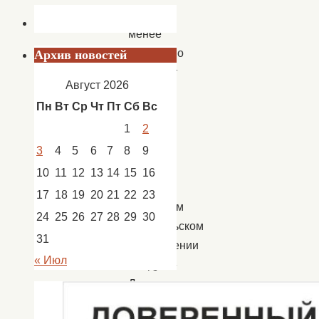
Не
менее
интересно
Архив новостей
проходит
Август 2026
второй
Пн
Вт
Ср
Чт
Пт
Сб
Вс
месяц
1
2
лета
для
3
4
5
6
7
8
9
детей
10
11
12
13
14
15
16
в
17
18
19
20
21
22
23
досуговом
24
25
26
27
28
29
30
любительском
31
объединении
« Июл
«Радуга»
Дома
культуры