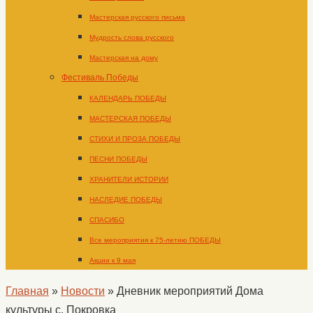
Мастерская русского письма
Мудрость слова русского
Мастерская на дому
Фестиваль Победы
КАЛЕНДАРЬ ПОБЕДЫ
МАСТЕРСКАЯ ПОБЕДЫ
СТИХИ И ПРОЗА ПОБЕДЫ
ПЕСНИ ПОБЕДЫ
ХРАНИТЕЛИ ИСТОРИИ
НАСЛЕДИЕ ПОБЕДЫ
СПАСИБО
Все мероприятия к 75-летию ПОБЕДЫ
Акции к 9 мая
Главная
»
Новости
»
Дневник мероприятий Дома
культуры с. Покровка