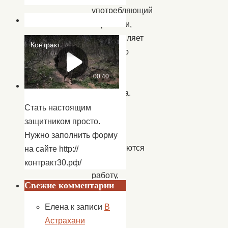
употребляющий
наркотики,
представляет
реальную
угрозу
для
общества.
Такие
Стать настоящим
люди
защитником просто.
не
Нужно заполнить форму
устраиваются
на сайте http://
на
контракт30.рф/
работу,
Свежие комментарии
обижают
родных
Елена
к записи
В
и
Астрахани