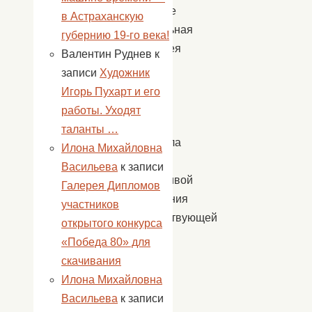
проблеме
в Астраханскую
Генеральная
губернию 19-го века!
ассамблея
Валентин Руднев
к
ООН
записи
Художник
в
Игорь Пухарт и его
1987
работы. Уходят
году
таланты …
выступила
Илона Михайловна
с
Васильева
к записи
инициативой
Галерея Дипломов
учреждения
участников
соответствующей
открытого конкурса
даты.
«Победа 80» для
С
скачивания
тех
Илона Михайловна
пор
Васильева
к записи
1