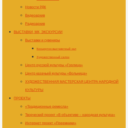
Новости РДК
Видеоархив
Радиоархив
ВЫСТАВКИ, МК, ЭКСКУРСИИ
Выставки и сувениры
Концертно-выставочный зал
Художественный салон
Центр русской культуры «Горлица»
Центр казачьей культуры «Вольница»
ХУДОЖЕСТВЕННАЯ МАСТЕРСКАЯ ЦЕНТРА НАРОДНОЙ
КУЛЬТУРЫ
ПРОЕКТЫ
«Традиционные ремесла»
Творческий проект «В объективе – народная культура»
Интернет проект «Преемники»