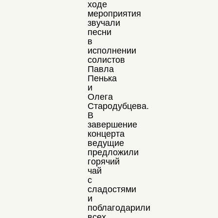
ходе
мероприятия
звучали
песни
в
исполнении
солистов
Павла
Пенька
и
Олега
Стародубцева.
В
завершение
концерта
ведущие
предложили
горячий
чай
с
сладостями
и
поблагодарили
всех