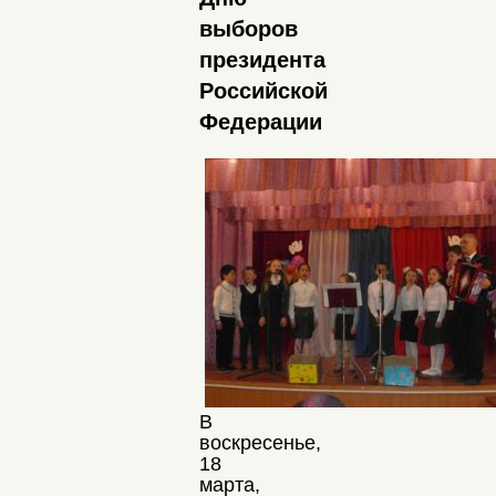
выборов
президента
Российской
Федерации
В
воскресенье,
18
марта,