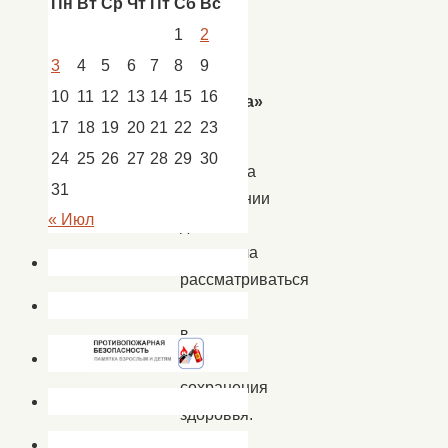
Пн
Вт
Ср
Чт
Пт
Сб
Вс
против
1
2
наркотика
3
4
5
6
7
8
9
и
10
11
12
13
14
15
16
наркобизнеса»
17
18
19
20
21
22
23
24
25
26
27
28
29
30
Проблема
31
наркомании
« Июл
давно
перестала
рассматриваться
только
в
аспекте
сохранения
здоровья.
Человек,