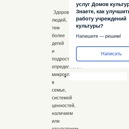
услуг Домов культу
Знаете, как улучшит
Здоровье
работу учреждений
людей,
культуры?
тем
более
Напишите — решим!
детей
и
Написать
подростков,
определяется
микроклиматом
в
семье,
системой
ценностей,
наличием
или
отсутствием