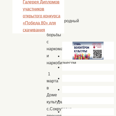
Галерея Дипломов
марта
участников
–
открытого конкурса
Международный
«Победа 80» для
день
скачивания
борьбы
с
наркоманией
и
наркобизнесом.
1
марта
в
Доме
культуры
с.Сокрутовка
прошел