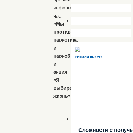
информационный
час
«
Мы
против
наркотика
и
наркобизнеса»
Решаем вместе
и
акция
«Я
выбираю
жизнь».
Сложности с получ