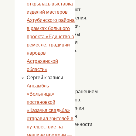
друзей,
открылась выставка
совершают
изделий мастеров
преступления.
Ахтубинского района
Подростки-
в рамках большого
наркоманы
проекта «Единство в
лишаются
ремесле: традиции
будущего.
народов
В
Астраханской
целях
области»
борьбы
Сергей
к записи
с
Ансамбль
распространением
«Вольница»
наркотиков,
постановкой
привлечения
«Казачья свадьба»
внимания
отправил зрителей в
общественности
путешествие на
к
машине времени —