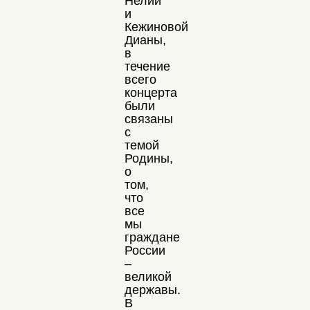
Нелии
и
Кежиновой
Дианы,
в
течение
всего
концерта
были
связаны
с
темой
Родины,
о
том,
что
все
мы
граждане
России
–
великой
державы.
В