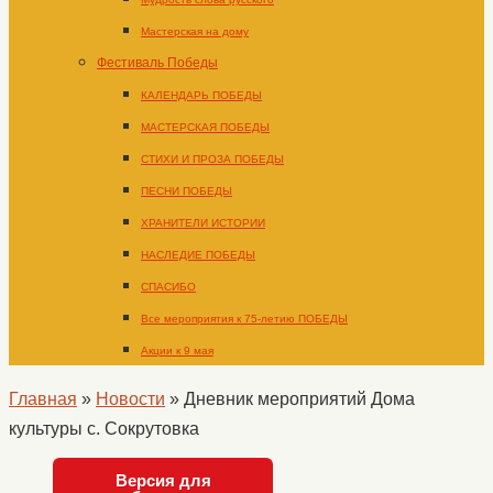
Мастерская на дому
Фестиваль Победы
КАЛЕНДАРЬ ПОБЕДЫ
МАСТЕРСКАЯ ПОБЕДЫ
СТИХИ И ПРОЗА ПОБЕДЫ
ПЕСНИ ПОБЕДЫ
ХРАНИТЕЛИ ИСТОРИИ
НАСЛЕДИЕ ПОБЕДЫ
СПАСИБО
Все мероприятия к 75-летию ПОБЕДЫ
Акции к 9 мая
Главная
»
Новости
»
Дневник мероприятий Дома
культуры с. Сокрутовка
Версия для