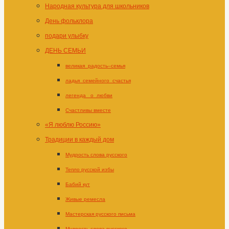
Народная культура для школьников
День фольклора
подари улыбку
ДЕНЬ СЕМЬИ
великая_радость–семья
ладья_семейного_счастья
легенда _о_любви
Счастливы вместе
«Я люблю Россию»
Традиции в каждый дом
Мудрость слова русского
Тепло русской избы
Бабий кут
Живые ремесла
Мастерская русского письма
Мудрость слова русского