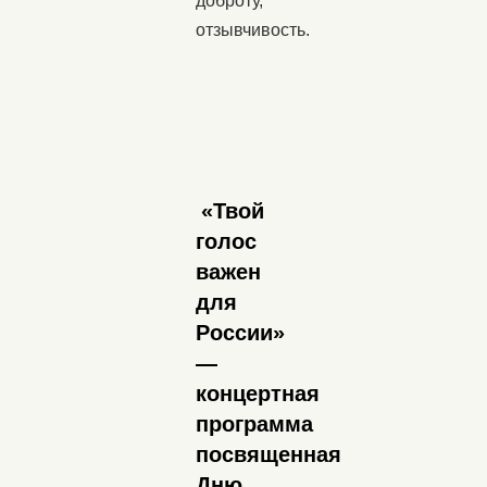
доброту,
отзывчивость.
«Твой
голос
важен
для
России»
—
концертная
программа
посвященная
Дню