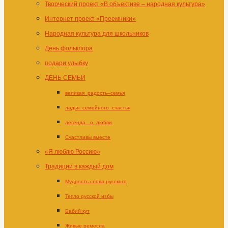
Творческий проект «В объективе – народная культура»
Интернет проект «Преемники»
Народная культура для школьников
День фольклора
подари улыбку
ДЕНЬ СЕМЬИ
великая_радость–семья
ладья_семейного_счастья
легенда _о_любви
Счастливы вместе
«Я люблю Россию»
Традиции в каждый дом
Мудрость слова русского
Тепло русской избы
Бабий кут
Живые ремесла