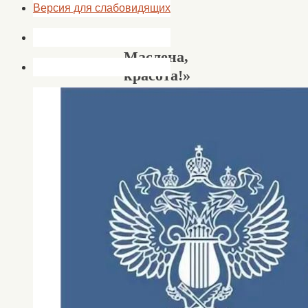
Версия для слабовидящих
«Эх,
Маслена,
красота!»
01.03.2017
01.03.2017
Новости
,
новости
Кап.
Яр
Широкая
масленица
один