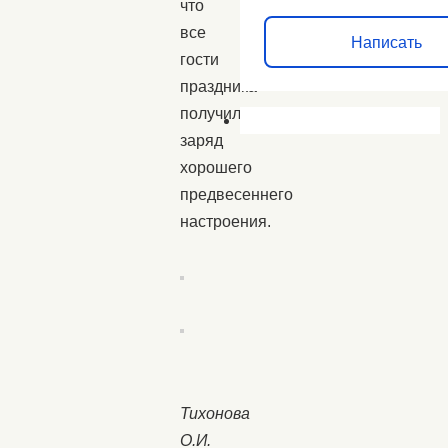
что
все
Написать
гости
праздника
получили
заряд
хорошего
предвесеннего
настроения.
Тихонова
О.И.