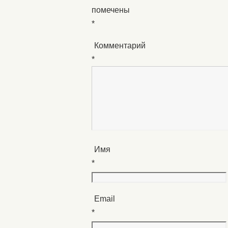
помечены
*
Комментарий
*
Имя
*
Email
*