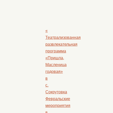
«
Театрализованная
развлекательная
программа
«Пришла,
Масленица
годовая»
в
с.
Сокрутовка
Февральские
мероприятия
в