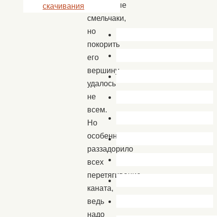
отчаянные
скачивания
смельчаки,
но
покорить
его
вершину
удалось
не
всем.
Но
особенно
раззадорило
всех
перетягивание
каната,
ведь
надо