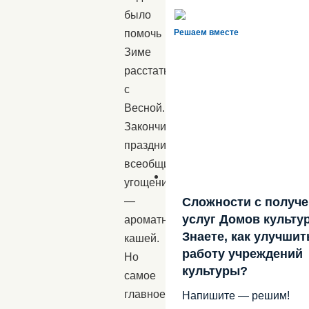
было
помочь
Решаем вместе
Зиме
расстаться
с
Весной.
Закончился
праздник
всеобщим
угощением
—
Сложности с получ
услуг Домов культу
ароматной
Знаете, как улучшит
кашей.
работу учреждений
Но
культуры?
самое
главное,
Напишите — решим!