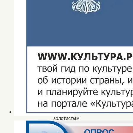
из
самых
любимых
народных
праздников
капустиноярцев.
Односельчане
были
очень
рады
первым
лучикам
весеннего
солнца,
золотистым
блинам