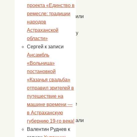
проекта «Единство в
ЦДТ
ремесле: традиции
подготовили
народов
к
Астраханской
празднику
области»
свои
Сергей
к записи
лучшие
Ансамбль
песни
«Вольница»
и
постановкой
танцы.
«Казачья свадьба»
Дети
отправил зрителей в
и
путешествие на
взрослые
машине времени —
активно
в Астраханскую
участвовали
губернию 19-го века!
во
Валентин Руднев
к
всех