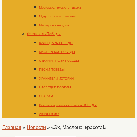
Мастерская русского письма
Мудрость слова русского
Мастерская на дому
Фестиваль Победы
КАЛЕНДАРЬ ПОБЕДЫ
МАСТЕРСКАЯ ПОБЕДЫ
СТИХИ И ПРОЗА ПОБЕДЫ
ПЕСНИ ПОБЕДЫ
ХРАНИТЕЛИ ИСТОРИИ
НАСЛЕДИЕ ПОБЕДЫ
СПАСИБО
Все мероприятия к 75-летию ПОБЕДЫ
Акции к 9 мая
Главная
»
Новости
»
«Эх, Маслена, красота!»