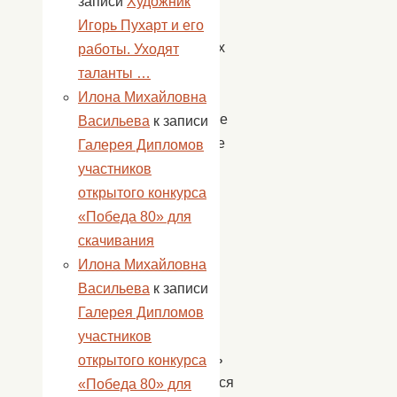
записи
Художник
веселых
Игорь Пухарт и его
конкурсах
работы. Уходят
и
таланты …
затеях.
Илона Михайловна
Всеобщее
Васильева
к записи
внимание
Галерея Дипломов
привлек
участников
к
открытого конкурса
себе
«Победа 80» для
столб
скачивания
с
Илона Михайловна
призами,
Васильева
к записи
на
Галерея Дипломов
который
участников
пытались
открытого конкурса
взобраться
«Победа 80» для