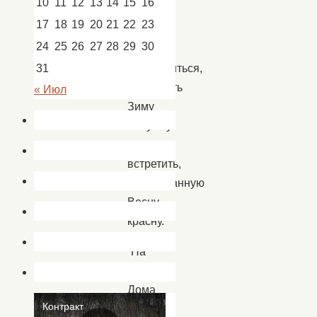
10
11
12
13
14
15
16
день
17
18
19
20
21
22
23
как
24
25
26
27
28
29
30
следует
повеселиться,
31
проводить
« Июл
Зиму
матушку
и
встретить,
долгожданную
Весну
красну.
На
площади
Дома
культуры