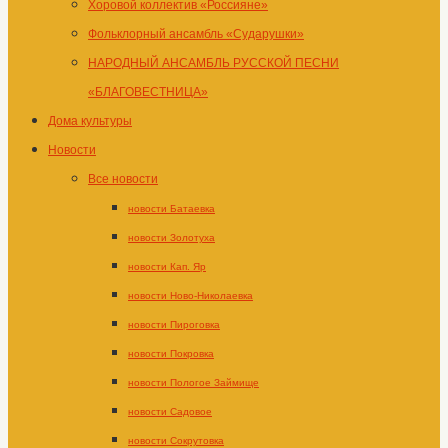
Хоровой коллектив «Россияне»
Фольклорный ансамбль «Сударушки»
НАРОДНЫЙ АНСАМБЛЬ РУССКОЙ ПЕСНИ
«БЛАГОВЕСТНИЦА»
Дома культуры
Новости
Все новости
новости Батаевка
новости Золотуха
новости Кап. Яр
новости Ново-Николаевка
новости Пироговка
новости Покровка
новости Пологое Займище
новости Садовое
новости Сокрутовка