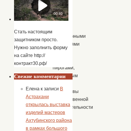
были
накрыты
столы
с
Стать настоящим
масленичными
защитником просто.
угощениями
Нужно заполнить форму
блинами
на сайте http://
и
контракт30.рф/
пирогами,
ароматным
Свежие комментарии
чаем.
Елена
к записи
В
Коллективы
Астрахани
художественной
открылась выставка
самодеятельности
изделий мастеров
Дома
Ахтубинского района
культуры
в рамках большого
и