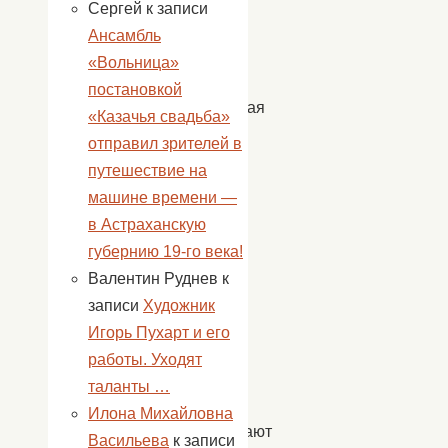
Сергей
к записи
и
Ансамбль
тяжёлый
«Вольница»
труд.
постановкой
«Привыкая
«Казачья свадьба»
к
отправил зрителей в
тому,
путешествие на
что
машине времени —
дома
в Астраханскую
всегда
губернию 19-го века!
есть
Валентин Руднев
к
свет,
записи
Художник
вода
Игорь Пухарт и его
и
работы. Уходят
тепло,
таланты …
жители
Илона Михайловна
вспоминают
Васильева
к записи