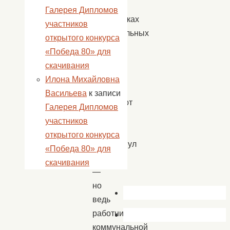
о
Галерея Дипломов
сотрудниках
участников
коммунальных
открытого конкурса
служб
«Победа 80» для
только
скачивания
тогда,
Илона Михайловна
когда
Васильева
к записи
возникают
Галерея Дипломов
аварии,
участников
—
открытого конкурса
подчеркнул
«Победа 80» для
глава,
скачивания
—
но
ведь
работники
коммунальной