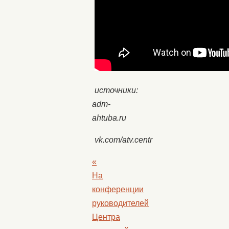
источники:
adm-
ahtuba.ru
vk.com/atv.centr
«
На
конференции
руководителей
Центра