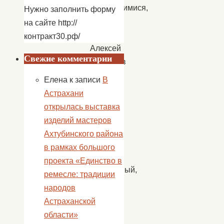
собравшимися,
Нужно заполнить форму
глава
на сайте http://
района
контракт30.рф/
Алексей
Свежие комментарии
Кириллов
отметил,
Елена
к записи
В
что
Астрахани
работа
открылась выставка
в
изделий мастеров
сфере
Ахтубинского района
ЖКХ
в рамках большого
–
проекта «Единство в
незаметный,
ремесле: традиции
но
народов
при
Астраханской
этом
области»
важный