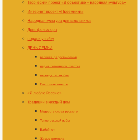
Творческий проект «В объективе – народная культура»
Интернет проект «Преемники»
Народная культура для школьников
День фольклора
подари улыбку
ДЕНЬ СЕМЬИ
великая_радость–семья
ладья_семейного_счастья
легенда _о_любви
Счастливы вместе
«Я люблю Россию»
Традиции в каждый дом
Мудрость слова русского
Тепло русской избы
Бабий кут
Живые ремесла