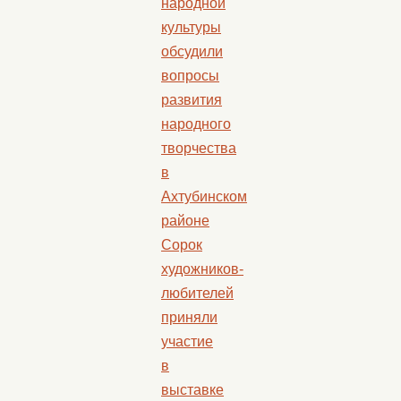
народной
культуры
обсудили
вопросы
развития
народного
творчества
в
Ахтубинском
районе
Сорок
художников-
любителей
приняли
участие
в
выставке