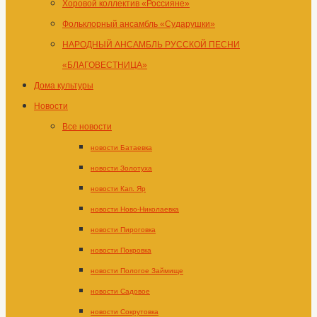
Хоровой коллектив «Россияне»
Фольклорный ансамбль «Сударушки»
НАРОДНЫЙ АНСАМБЛЬ РУССКОЙ ПЕСНИ
«БЛАГОВЕСТНИЦА»
Дома культуры
Новости
Все новости
новости Батаевка
новости Золотуха
новости Кап. Яр
новости Ново-Николаевка
новости Пироговка
новости Покровка
новости Пологое Займище
новости Садовое
новости Сокрутовка