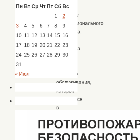
Пн
Вт
Ср
Чт
Пт
Сб
Вс
Накануне
1
2
профессионального
3
4
5
6
7
8
9
праздника,
10
11
12
13
14
15
16
Дня
17
18
19
20
21
22
23
работника
24
25
26
27
28
29
30
ЖКХ
31
и
бытового
« Июл
обслуживания,
который
отмечается
в
этом
году
18