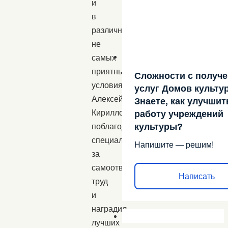
и
в
различных,
не
самых
приятных
Сложности с получ
условиях».
услуг Домов культу
Алексей
Знаете, как улучшит
Кириллов
работу учреждений
культуры?
поблагодарил
специалистов
Напишите — решим!
за
самоотверженный
Написать
труд
и
наградил
лучших