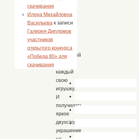
картона
скачивания
и
Илона Михайловна
цветной
Васильева
к записи
бумаги.
Галерея Дипломов
Дети
участников
с
открытого конкурса
фантазией
«Победа 80» для
украсили
скачивания
каждый
свою
игрушку.
И
получились
яркое
двухстороннее
украшение
на