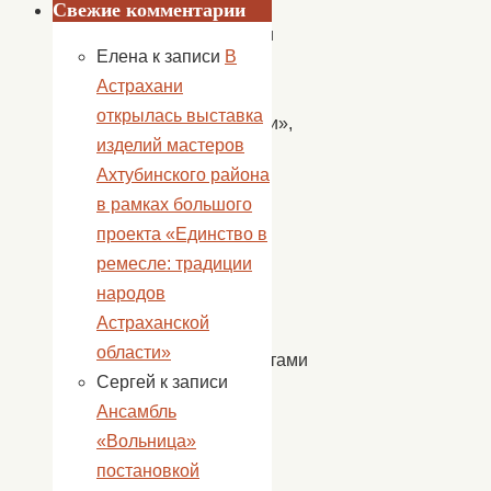
Свежие комментарии
Провели
Елена
к записи
В
мастер
Астрахани
класс
открылась выставка
«Варежки»,
изделий мастеров
варежки
Ахтубинского района
были
в рамках большого
разных
проекта «Единство в
цветов
ремесле: традиции
и
народов
с
Астраханской
разными
области»
орнаментами
Сергей
к записи
на
Ансамбль
зимнюю
«Вольница»
тему,
постановкой
затем