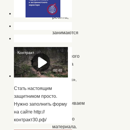
и
наши
ребята,
которые
занимаются
в
кружке
прикладного
искусства
«Город
мастеров».
Все
Стать настоящим
поделки
защитником просто.
изготавливаем
Нужно заполнить форму
из
на сайте http://
бросового
контракт30.рф/
материала.