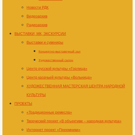
Новости РДК
Видеоархив
Радиоархив
ВЫСТАВКИ, МК, ЭКСКУРСИИ
Выставки и сувениры
Концертно-выставочный зал
Художественный салон
Центр русской культуры «Горлица»
Центр казачьей культуры «Вольница»
ХУДОЖЕСТВЕННАЯ МАСТЕРСКАЯ ЦЕНТРА НАРОДНОЙ
КУЛЬТУРЫ
ПРОЕКТЫ
«Традиционные ремесла»
Творческий проект «В объективе – народная культура»
Интернет проект «Преемники»