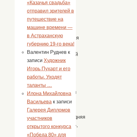
«Казачья свадьба»
из
отправил зрителей в
них
путешествие на
сделали
машине времени —
венок,
в Астраханскую
получился
губернию 19-го века!
очень
Валентин Руднев
к
нарядный
записи
Художник
венок
Игорь Пухарт и его
на
работы. Уходят
дверь.
таланты …
Провели
Илона Михайловна
мастер
Васильева
к записи
класс
Галерея Дипломов
«Новогодняя
участников
игрушка»,
открытого конкурса
из
«Победа 80» для