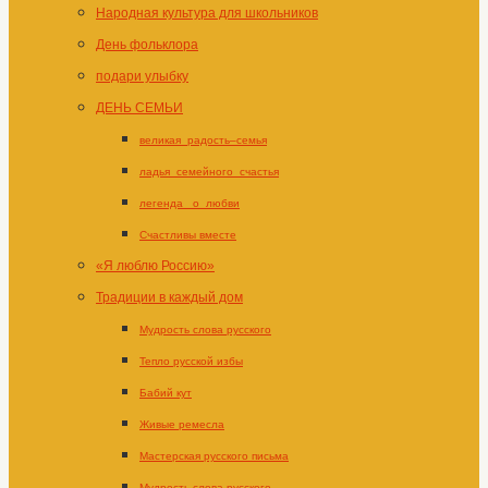
Народная культура для школьников
День фольклора
подари улыбку
ДЕНЬ СЕМЬИ
великая_радость–семья
ладья_семейного_счастья
легенда _о_любви
Счастливы вместе
«Я люблю Россию»
Традиции в каждый дом
Мудрость слова русского
Тепло русской избы
Бабий кут
Живые ремесла
Мастерская русского письма
Мудрость слова русского