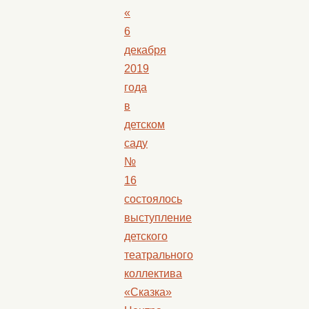
«
6
декабря
2019
года
в
детском
саду
№
16
состоялось
выступление
детского
театрального
коллектива
«Сказка»