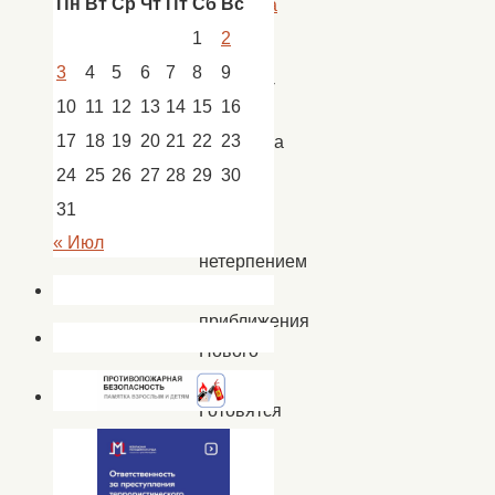
Пн
Вт
Ср
Чт
Пт
Сб
Вс
Покровка
1
2
3
4
5
6
7
8
9
Наконец-
10
11
12
13
14
15
16
то
17
18
19
20
21
22
23
наступила
зима.
24
25
26
27
28
29
30
Все
31
с
« Июл
нетерпением
ждут
приближения
Нового
года!
Готовятся
к
нему