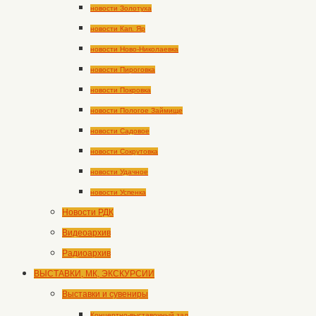
новости Золотуха
новости Кап. Яр
новости Ново-Николаевка
новости Пироговка
новости Покровка
новости Пологое Займище
новости Садовое
новости Сокрутовка
новости Удачное
новости Успенка
Новости РДК
Видеоархив
Радиоархив
ВЫСТАВКИ, МК, ЭКСКУРСИИ
Выставки и сувениры
Концертно-выставочный зал