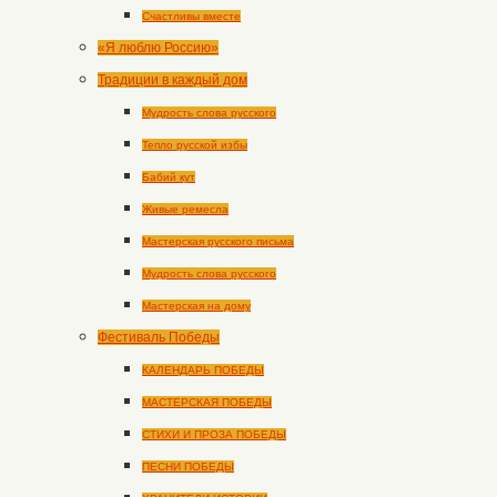
Счастливы вместе
«Я люблю Россию»
Традиции в каждый дом
Мудрость слова русского
Тепло русской избы
Бабий кут
Живые ремесла
Мастерская русского письма
Мудрость слова русского
Мастерская на дому
Фестиваль Победы
КАЛЕНДАРЬ ПОБЕДЫ
МАСТЕРСКАЯ ПОБЕДЫ
СТИХИ И ПРОЗА ПОБЕДЫ
ПЕСНИ ПОБЕДЫ