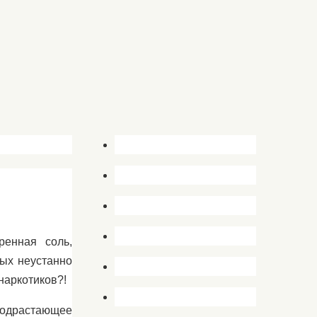
ренная соль,
рых неустанно
наркотиков?!
подрастающее