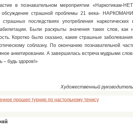
астие в познавательном мероприятии «Наркотикам-НЕТ
о обсуждение страшной проблемы 21 века- НАРКОМАНИ
страшных последствиях употребления наркотических
абилитации. Были раскрыты значения таких слов, как 
ость. Коротко было сказано, какие страшные заболевани
котическому соблазну. По окончанию познавательной час
ное анкетировании. А завершилась встреча мудрыми сло
ь – будь здоров!»
Художественный руководитель 
ачное прошел турнир по настольному тенису
рий