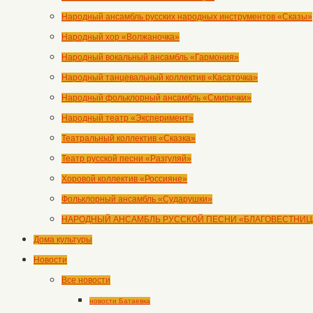
Народный ансамбль русских народных инструментов «Сказы»
Народный хор «Волжаночка»
Народный вокальный ансамбль «Гармония»
Народный танцевальный коллектив «Касаточка»
Народный фольклорный ансамбль «Смирички»
Народный театр «Эксперимент»
Театральный коллектив «Сказка»
Театр русской песни «Разгуляй»
Хоровой коллектив «Россияне»
Фольклорный ансамбль «Сударушки»
НАРОДНЫЙ АНСАМБЛЬ РУССКОЙ ПЕСНИ «БЛАГОВЕСТНИЦ
Дома культуры
Новости
Все новости
новости Батаевка