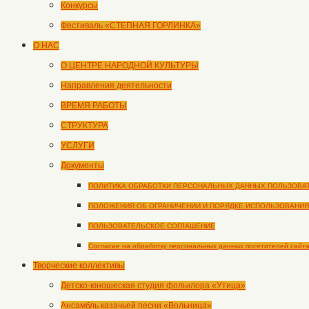
Конкурсы
Фестиваль «СТЕПНАЯ ГОРЛИНКА»
О НАС
О ЦЕНТРЕ НАРОДНОЙ КУЛЬТУРЫ
Направления деятельности
ВРЕМЯ РАБОТЫ
СТРУКТУРА
УСЛУГИ
Документы
ПОЛИТИКА ОБРАБОТКИ ПЕРСОНАЛЬНЫХ ДАННЫХ ПОЛЬЗОВА
ПОЛОЖЕНИЯ ОБ ОГРАНИЧЕНИИ И ПОРЯДКЕ ИСПОЛЬЗОВАНИЯ
ПОЛЬЗОВАТЕЛЬСКОЕ СОГЛАШЕНИЕ
Согласие на обработку персональных данных посетителей сайт
Творческие коллективы
Детско-юношеская студия фольклора «Утица»
Ансамбль казачьей песни «Вольница»