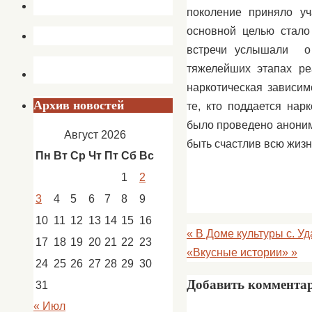
поколение приняло уч
основной целью стал
встречи услышали о 
тяжелейших этапах ре
наркотическая зависим
Архив новостей
те, кто поддается нар
было проведено аноним
Август 2026
быть счастлив всю жизн
Пн
Вт
Ср
Чт
Пт
Сб
Вс
1
2
3
4
5
6
7
8
9
10
11
12
13
14
15
16
«
В Доме культуры с. Уд
17
18
19
20
21
22
23
«Вкусные истории»
»
24
25
26
27
28
29
30
Добавить коммента
31
« Июл