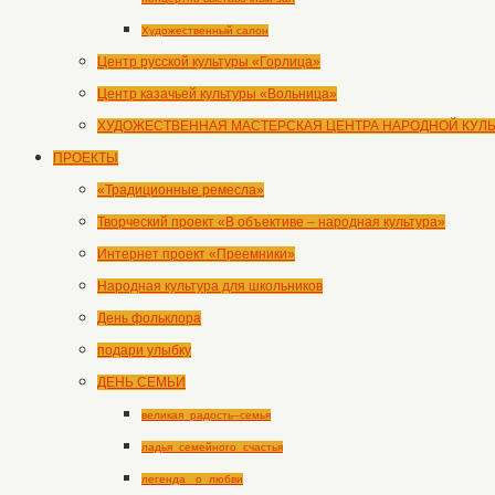
Художественный салон
Центр русской культуры «Горлица»
Центр казачьей культуры «Вольница»
ХУДОЖЕСТВЕННАЯ МАСТЕРСКАЯ ЦЕНТРА НАРОДНОЙ КУЛ
ПРОЕКТЫ
«Традиционные ремесла»
Творческий проект «В объективе – народная культура»
Интернет проект «Преемники»
Народная культура для школьников
День фольклора
подари улыбку
ДЕНЬ СЕМЬИ
великая_радость–семья
ладья_семейного_счастья
легенда _о_любви