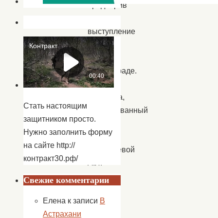
предварив
свое
выступление
стихами
о
Сталинграде.
Урок
мужества,
Стать настоящим
организованный
защитником просто.
учителем
Нужно заполнить форму
истории
на сайте http://
Шамахаевой
контракт30.рф/
А.Л.
включал
Свежие комментарии
в
Елена
к записи
В
себя
Астрахани
не