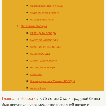
Мастерская русского письма
Мудрость слова русского
Мастерская на дому
Фестиваль Победы
КАЛЕНДАРЬ ПОБЕДЫ
МАСТЕРСКАЯ ПОБЕДЫ
СТИХИ И ПРОЗА ПОБЕДЫ
ПЕСНИ ПОБЕДЫ
ХРАНИТЕЛИ ИСТОРИИ
НАСЛЕДИЕ ПОБЕДЫ
СПАСИБО
Все мероприятия к 75-летию ПОБЕДЫ
Акции к 9 мая
Главная
»
Новости
»
К 75-летию Сталинградской битвы
был приурочен урок мужества в средней школе с.