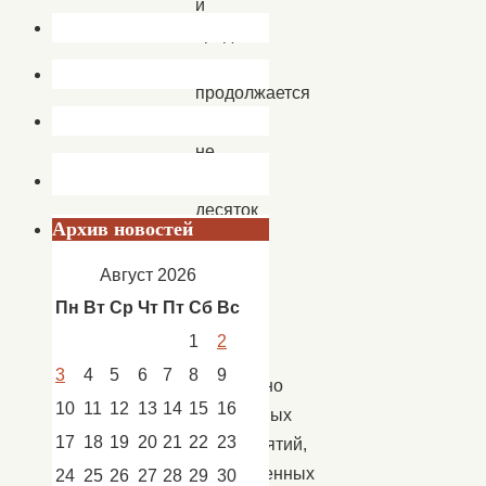
и
средней
школы
продолжается
уже
не
один
десяток
Архив новостей
лет.
За
Август 2026
это
Пн
Вт
Ср
Чт
Пт
Сб
Вс
время
1
2
немало
3
4
5
6
7
8
9
проведено
10
11
12
13
14
15
16
интересных
17
18
19
20
21
22
23
мероприятий,
направленных
24
25
26
27
28
29
30