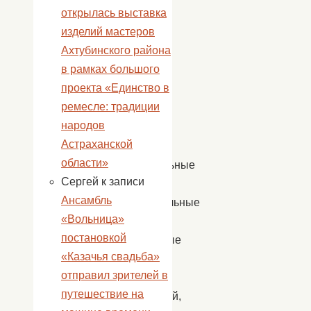
открылась выставка
только
изделий мастеров
рассказ
Ахтубинского района
о
в рамках большого
той
проекта «Единство в
далекой
ремесле: традиции
битве,
народов
но
Астраханской
и
области»
музыкальные
Сергей
к записи
и
Ансамбль
танцевальные
«Вольница»
номера,
постановкой
связанные
«Казачья свадьба»
с
отправил зрителей в
военной
путешествие на
тематикой,