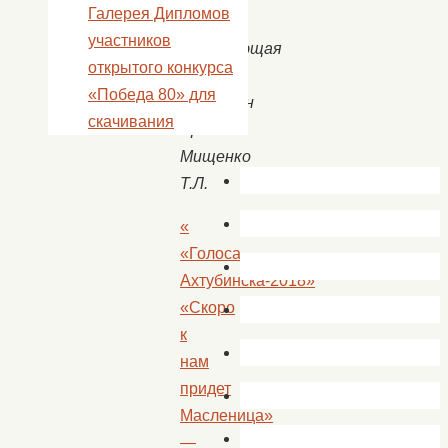
Галерея Дипломов
участников
Заведующая
открытого конкурса
ДК
«Победа 80» для
Капустин
скачивания
Яр
Мищенко
Т.Л.
«
«Голоса
Ахтубинска-2018»
«Скоро
к
нам
придет
Масленица»
—