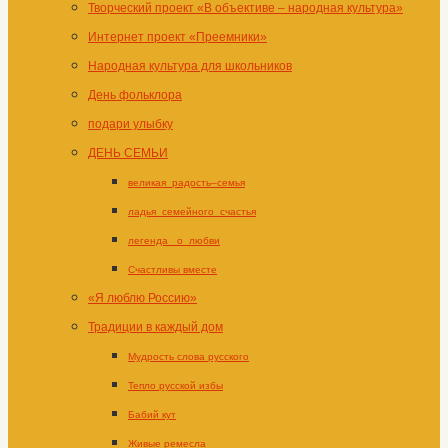
Творческий проект «В объективе – народная культура»
Интернет проект «Преемники»
Народная культура для школьников
День фольклора
подари улыбку
ДЕНЬ СЕМЬИ
великая_радость–семья
ладья_семейного_счастья
легенда _о_любви
Счастливы вместе
«Я люблю Россию»
Традиции в каждый дом
Мудрость слова русского
Тепло русской избы
Бабий кут
Живые ремесла