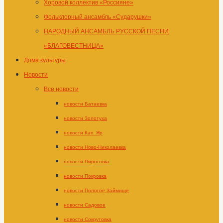
Хоровой коллектив «Россияне»
Фольклорный ансамбль «Сударушки»
НАРОДНЫЙ АНСАМБЛЬ РУССКОЙ ПЕСНИ
«БЛАГОВЕСТНИЦА»
Дома культуры
Новости
Все новости
новости Батаевка
новости Золотуха
новости Кап. Яр
новости Ново-Николаевка
новости Пироговка
новости Покровка
новости Пологое Займище
новости Садовое
новости Сокрутовка