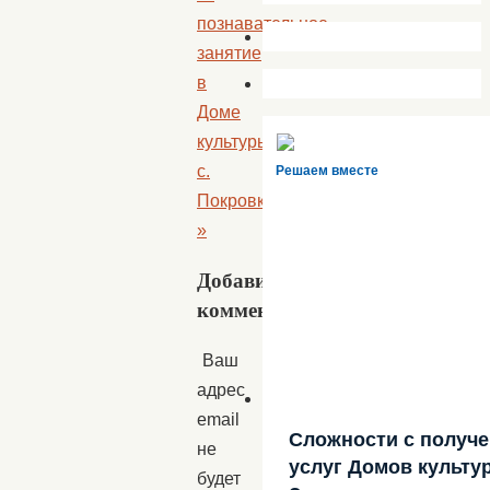
познавательное
занятие
в
Доме
культуры
с.
Решаем вместе
Покровка
»
Добавить
комментарий
Ваш
адрес
email
Сложности с получ
не
услуг Домов культу
будет