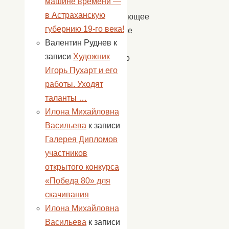
машине времени —
чтобы
в Астраханскую
подрастающее
губернию 19-го века!
поколение
Валентин Руднев
к
глубже
записи
Художник
понимало
Игорь Пухарт и его
смысл
работы. Уходят
нашей
таланты …
Великой
Илона Михайловна
Победы.
Васильева
к записи
Галерея Дипломов
участников
открытого конкурса
«Победа 80» для
скачивания
Илона Михайловна
Васильева
к записи