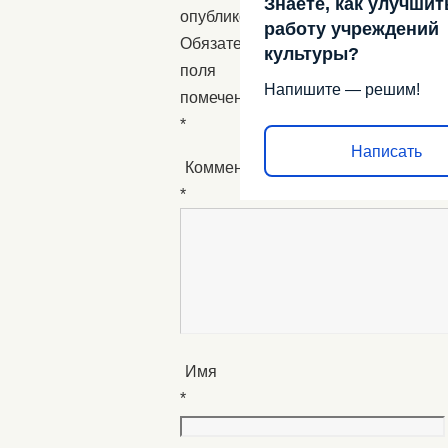
Знаете, как улучшит
опубликован.
работу учреждений
Обязательные
культуры?
поля
Напишите — решим!
помечены
*
Написать
Комментарий
*
Имя
*