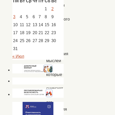
Пн
Вт
Ср
Чт
Пт
Сб
Вс
объявлен
1
2
годом
3
4
5
6
7
8
9
Российского
10
11
12
13
14
15
16
кино.
17
18
19
20
21
22
23
Кино –
это
24
25
26
27
28
29
30
средство
31
выражения
« Июл
мыслей
людей,
которые
его
снимают.
С самого
его
появления