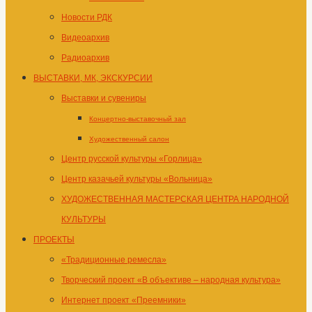
Новости РДК
Видеоархив
Радиоархив
ВЫСТАВКИ, МК, ЭКСКУРСИИ
Выставки и сувениры
Концертно-выставочный зал
Художественный салон
Центр русской культуры «Горлица»
Центр казачьей культуры «Вольница»
ХУДОЖЕСТВЕННАЯ МАСТЕРСКАЯ ЦЕНТРА НАРОДНОЙ
КУЛЬТУРЫ
ПРОЕКТЫ
«Традиционные ремесла»
Творческий проект «В объективе – народная культура»
Интернет проект «Преемники»