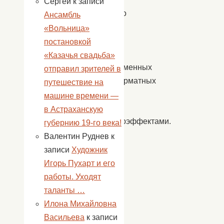
Сергей
к записи
от немого
Ансамбль
черно-
«Вольница»
белого
постановкой
кино
«Казачья свадьба»
до современных
отправил зрителей в
полноформатных
путешествие на
цветных
машине времени —
лент
в Астраханскую
со стереоэффектами.
губернию 19-го века!
Обо
Валентин Руднев
к
всем
записи
Художник
этом
Игорь Пухарт и его
и
работы. Уходят
многом
таланты …
другом
Илона Михайловна
смогли
Васильева
к записи