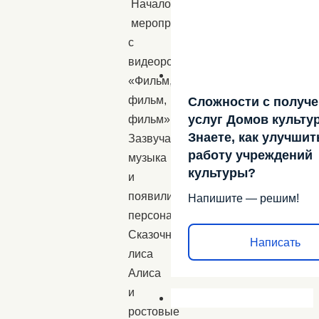
Началось
мероприятие
с
видеоролика
«Фильм,
фильм,
Сложности с получ
услуг Домов культу
фильм».
Знаете, как улучшит
Зазвучала
работу учреждений
музыка
культуры?
и
появились
Напишите — решим!
персонажи:
Сказочница,
Написать
лиса
Алиса
и
ростовые