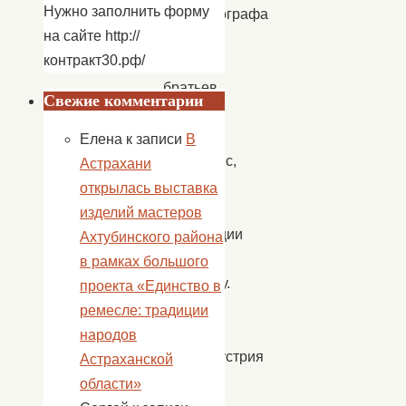
Нужно заполнить форму
кинематографа
на сайте http://
история
контракт30.рф/
считает
братьев
Свежие комментарии
Люмьер,
первый
Елена
к записи
В
киносеанс,
Астрахани
которых
открылась выставка
прошел
изделий мастеров
во Франции
Ахтубинского района
в
в рамках большого
1895 году.
проекта «Единство в
С тех
ремесле: традиции
пор
народов
киноиндустрия
Астраханской
прошла
области»
путь