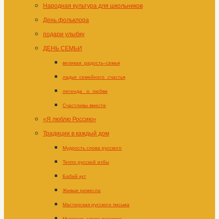
Народная культура для школьников
День фольклора
подари улыбку
ДЕНЬ СЕМЬИ
великая_радость–семья
ладья_семейного_счастья
легенда _о_любви
Счастливы вместе
«Я люблю Россию»
Традиции в каждый дом
Мудрость слова русского
Тепло русской избы
Бабий кут
Живые ремесла
Мастерская русского письма
Мудрость слова русского