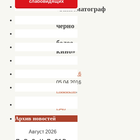
слабовидящих
«Кинематограф
–
черно
—
белое
кино»
05.04.2016
05.04.2016
Новости
,
новости
РДК
Архив новостей
2016
Август 2026
год