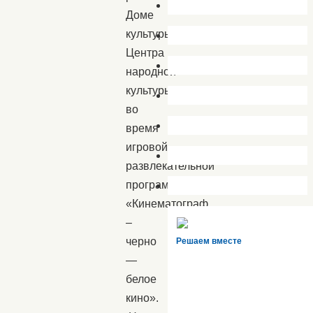
Доме
культуры
Центра
народной
культуры
во
время
игровой
развлекательной
программы
«Кинематограф
–
черно
Решаем вместе
—
белое
кино».