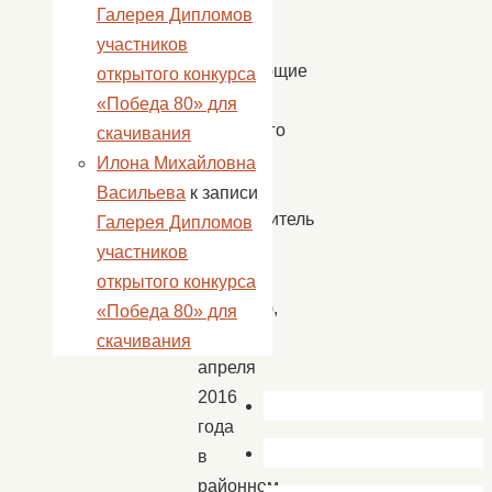
узнать
Галерея Дипломов
ребята,
участников
посещающие
открытого конкурса
клуб
«Победа 80» для
выходного
скачивания
дня
Илона Михайловна
«БЭМС»
Васильева
к записи
(руководитель
Галерея Дипломов
Сенчук
участников
Лидия
открытого конкурса
Львовна),
«Победа 80» для
3
скачивания
апреля
2016
года
в
районном