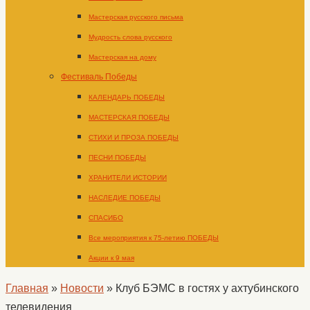
Мастерская русского письма
Мудрость слова русского
Мастерская на дому
Фестиваль Победы
КАЛЕНДАРЬ ПОБЕДЫ
МАСТЕРСКАЯ ПОБЕДЫ
СТИХИ И ПРОЗА ПОБЕДЫ
ПЕСНИ ПОБЕДЫ
ХРАНИТЕЛИ ИСТОРИИ
НАСЛЕДИЕ ПОБЕДЫ
СПАСИБО
Все мероприятия к 75-летию ПОБЕДЫ
Акции к 9 мая
Главная
»
Новости
»
Клуб БЭМС в гостях у ахтубинского
телевидения