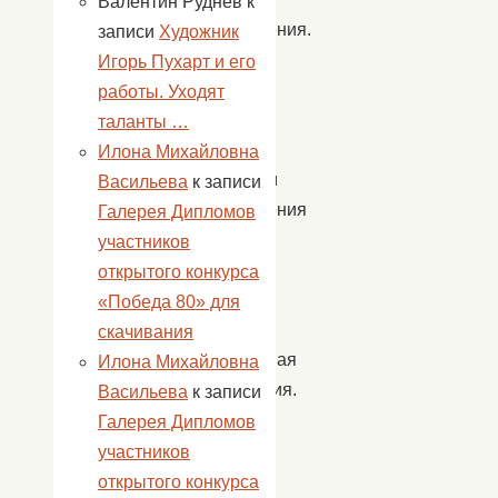
Валентин Руднев
к
телевидения.
записи
Художник
По
Игорь Пухарт и его
словам
работы. Уходят
ребят,
таланты …
быть
Илона Михайловна
диктором
Васильева
к записи
телевидения
Галерея Дипломов
нелегко,
участников
но
открытого конкурса
это
«Победа 80» для
очень
скачивания
интересная
Илона Михайловна
профессия.
Васильева
к записи
Галерея Дипломов
На
участников
память
открытого конкурса
о