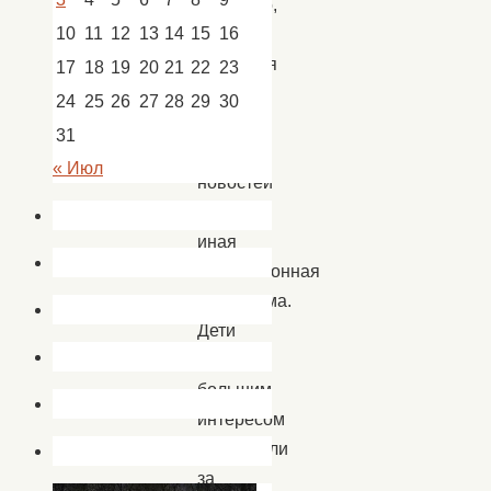
наглядно,
10
11
12
13
14
15
16
как
готовится
17
18
19
20
21
22
23
к
24
25
26
27
28
29
30
эфиру
31
выпуск
« Июл
новостей
или
иная
телевизионная
программа.
Дети
с
большим
интересом
наблюдали
за