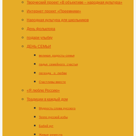
Творческий проект «В объективе – народная культура»
Интернет проект «Преемники»
Народная культура для школьников
День фольклора
подари улыбку
ДЕНЬ СЕМЬИ
великая_радость–семья
ладья_семейного_счастья
легенда _о_любви
Счастливы вместе
«Я люблю Россию»
Традиции в каждый дом
Мудрость слова русского
Тепло русской избы
Бабий кут
Живые ремесла