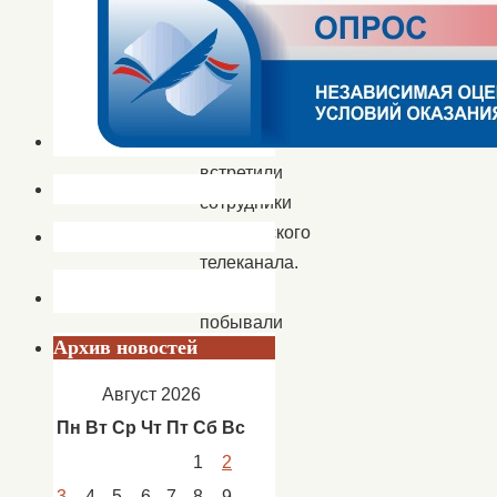
на
телеканал
«Ахтубинск
ТВ».
Детей
встретили
сотрудники
Ахтубинского
телеканала.
Ребята
побывали
Архив новостей
в
кабинете
Август 2026
монтажа
Пн
Вт
Ср
Чт
Пт
Сб
Вс
и
1
2
увидели
3
4
5
6
7
8
9