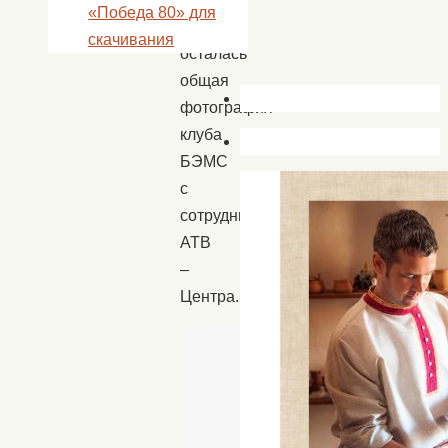
«Победа 80» для
встрече
скачивания
осталась
общая
фотография
клуба
БЭМС
с
сотрудниками
АТВ
–
Центра.