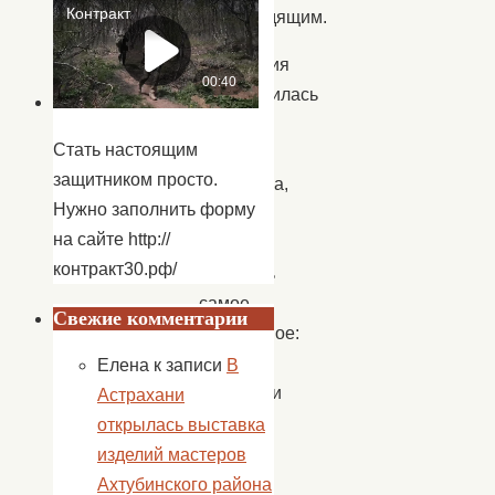
происходящим.
Экскурсия
продолжилась
в
Стать настоящим
кабинете
защитником просто.
редактора,
Нужно заполнить форму
а
на сайте http://
потом
контракт30.рф/
началось
самое
Свежие комментарии
интересное:
ребята
Елена
к записи
В
побывали
Астрахани
на
открылась выставка
студии,
изделий мастеров
где
Ахтубинского района