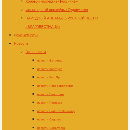
Хоровой коллектив «Россияне»
Фольклорный ансамбль «Сударушки»
НАРОДНЫЙ АНСАМБЛЬ РУССКОЙ ПЕСНИ
«БЛАГОВЕСТНИЦА»
Дома культуры
Новости
Все новости
новости Батаевка
новости Золотуха
новости Кап. Яр
новости Ново-Николаевка
новости Пироговка
новости Покровка
новости Пологое Займище
новости Садовое
новости Сокрутовка