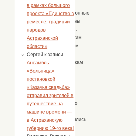
снимают
в рамках большого
телевизионные
проекта «Единство в
программы
ремесле: традиции
новостей.
народов
Нескольким
Астраханской
девчонкам
области»
и
Сергей
к записи
мальчишкам
Ансамбль
повезло,
«Вольница»
и
постановкой
они
«Казачья свадьба»
на
отправил зрителей в
несколько
путешествие на
минут
машине времени —
превратились
в Астраханскую
в
губернию 19-го века!
дикторов