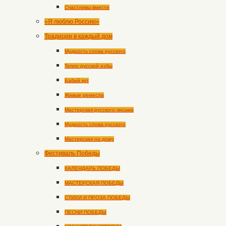
Счастливы вместе
«Я люблю Россию»
Традиции в каждый дом
Мудрость слова русского
Тепло русской избы
Бабий кут
Живые ремесла
Мастерская русского письма
Мудрость слова русского
Мастерская на дому
Фестиваль Победы
КАЛЕНДАРЬ ПОБЕДЫ
МАСТЕРСКАЯ ПОБЕДЫ
СТИХИ И ПРОЗА ПОБЕДЫ
ПЕСНИ ПОБЕДЫ