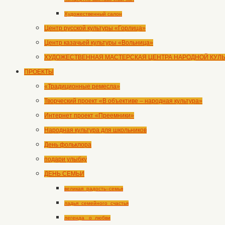
Художественный салон
Центр русской культуры «Горлица»
Центр казачьей культуры «Вольница»
ХУДОЖЕСТВЕННАЯ МАСТЕРСКАЯ ЦЕНТРА НАРОДНОЙ КУЛ
ПРОЕКТЫ
«Традиционные ремесла»
Творческий проект «В объективе – народная культура»
Интернет проект «Преемники»
Народная культура для школьников
День фольклора
подари улыбку
ДЕНЬ СЕМЬИ
великая_радость–семья
ладья_семейного_счастья
легенда _о_любви