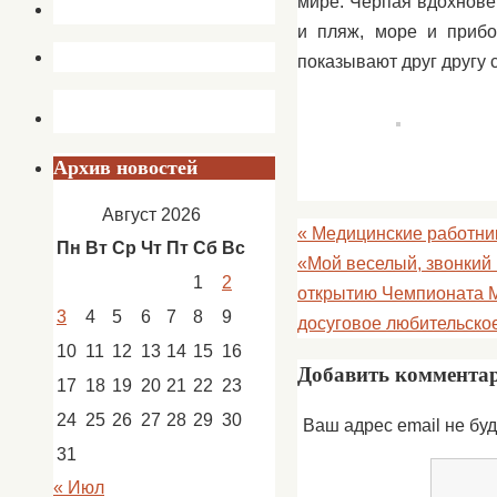
мире. Черпая вдохнове
и пляж, море и прибо
показывают друг другу 
Архив новостей
Август 2026
«
Медицинские работник
Пн
Вт
Ср
Чт
Пт
Сб
Вс
«Мой веселый, звонкий
1
2
открытию Чемпионата М
3
4
5
6
7
8
9
досуговое любительско
10
11
12
13
14
15
16
Добавить коммента
17
18
19
20
21
22
23
24
25
26
27
28
29
30
Ваш адрес email не буд
31
« Июл