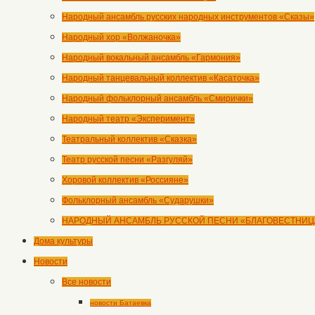
Народный ансамбль русских народных инструментов «Сказы»
Народный хор «Волжаночка»
Народный вокальный ансамбль «Гармония»
Народный танцевальный коллектив «Касаточка»
Народный фольклорный ансамбль «Смирички»
Народный театр «Эксперимент»
Театральный коллектив «Сказка»
Театр русской песни «Разгуляй»
Хоровой коллектив «Россияне»
Фольклорный ансамбль «Сударушки»
НАРОДНЫЙ АНСАМБЛЬ РУССКОЙ ПЕСНИ «БЛАГОВЕСТНИЦ
Дома культуры
Новости
Все новости
новости Батаевка