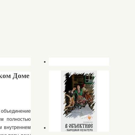
ком Доме
 объединение
ям полностью
ем внутреннем