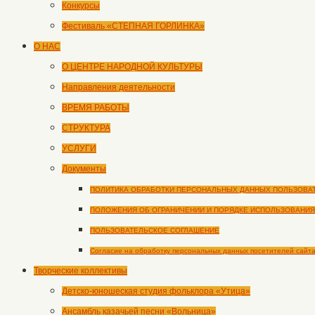
Конкурсы
Фестиваль «СТЕПНАЯ ГОРЛИНКА»
О НАС
О ЦЕНТРЕ НАРОДНОЙ КУЛЬТУРЫ
Направления деятельности
ВРЕМЯ РАБОТЫ
СТРУКТУРА
УСЛУГИ
Документы
ПОЛИТИКА ОБРАБОТКИ ПЕРСОНАЛЬНЫХ ДАННЫХ ПОЛЬЗОВА
ПОЛОЖЕНИЯ ОБ ОГРАНИЧЕНИИ И ПОРЯДКЕ ИСПОЛЬЗОВАНИЯ
ПОЛЬЗОВАТЕЛЬСКОЕ СОГЛАШЕНИЕ
Согласие на обработку персональных данных посетителей сайт
Творческие коллективы
Детско-юношеская студия фольклора «Утица»
Ансамбль казачьей песни «Вольница»