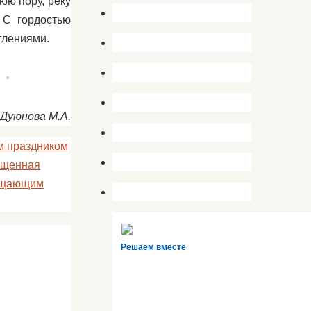
юю пору, реку
 С гордостью
тлениями.
Дуюнова М.А.
м праздником
вященная
сещающим
Решаем вместе