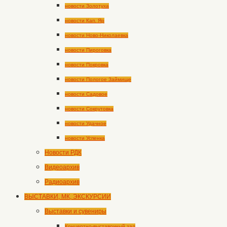
новости Золотуха
новости Кап. Яр
новости Ново-Николаевка
новости Пироговка
новости Покровка
новости Пологое Займище
новости Садовое
новости Сокрутовка
новости Удачное
новости Успенка
Новости РДК
Видеоархив
Радиоархив
ВЫСТАВКИ, МК, ЭКСКУРСИИ
Выставки и сувениры
Концертно-выставочный зал