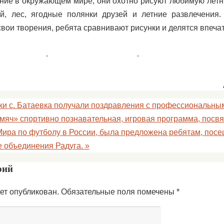
ние в окружающем мире, они охотно рисуют любимую летн
й, лес, ягодные полянки друзей и летние развлечения.
свои творения, ребята сравнивают рисунки и делятся впеча
и с. Батаевка получали поздравления с профессиональны
 мяч» спортивно познавательная, игровая программа, пос
ира по футболу в России, была предложена ребятам, по
е объединения Радуга.
»
рий
ет опубликован.
Обязательные поля помечены
*