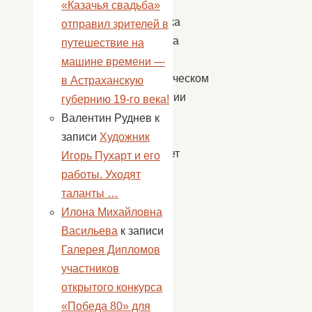
Дня
«Казачья свадьба»
защитника
отправил зрителей в
Отечества
путешествие на
в
машине времени —
патриотическом
в Астраханскую
воспитании
губернию 19-го века!
детей,
Валентин Руднев
к
он
записи
Художник
прививает
Игорь Пухарт и его
детям
работы. Уходят
любовь
таланты …
к
Илона Михайловна
Родине,
Васильева
к записи
к
Галерея Дипломов
той
участников
земле,
открытого конкурса
на
«Победа 80» для