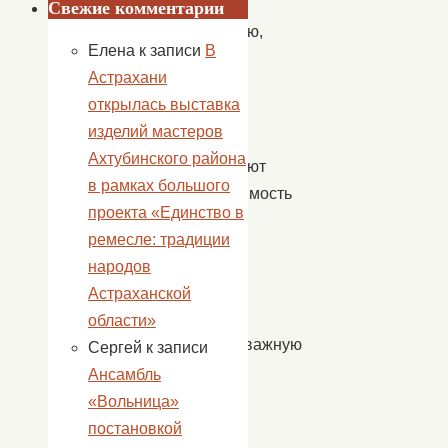
и
Свежие комментарии
доблестью,
Елена
к записи
В
не
Астрахани
щадя
открылась выставка
жизни,
изделий мастеров
они
Ахтубинского района
отстаивают
в рамках большого
независимость
проекта «Единство в
Родины
ремесле: традиции
во
народов
все
Астраханской
времена.
области»
Немаловажную
Сергей
к записи
роль
Ансамбль
играет
«Вольница»
праздник
постановкой