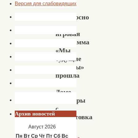
Версия для слабовидящих
Конкурсно
—
игровая
программа
«Мы
будущие
солдаты»
прошла
в
Доме
культуры
с.
Архив новостей
Сокрутовка
Август 2026
Пн
Вт
Ср
Чт
Пт
Сб
Вс