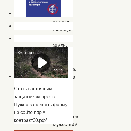
своего
народа,
охраняя
границы
родной
земли.
В
День
защитника
Отечества
мы
Стать настоящим
славим
защитником просто.
своих
Нужно заполнить форму
воинов-
на сайте http://
защитников.
контракт30.рф/
Мужеством