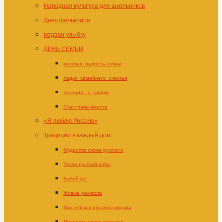
Народная культура для школьников
День фольклора
подари улыбку
ДЕНЬ СЕМЬИ
великая_радость–семья
ладья_семейного_счастья
легенда _о_любви
Счастливы вместе
«Я люблю Россию»
Традиции в каждый дом
Мудрость слова русского
Тепло русской избы
Бабий кут
Живые ремесла
Мастерская русского письма
Мудрость слова русского