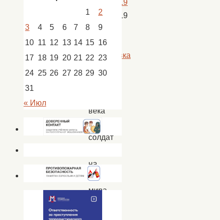
22.02.2019
1
2
22.02.2019
3
4
5
6
7
8
9
Новости
,
новости
10
11
12
13
14
15
16
Сокрутовка
17
18
19
20
21
22
23
24
25
26
27
28
29
30
31
Испокон
« Июл
века
русский
солдат
стоял
на
страже
мира
и
покоя