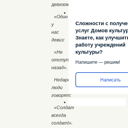
девизом:
«Один
Сложности с получ
у
услуг Домов культу
нас
Знаете, как улучшит
девиз:
работу учреждений
культуры?
«Не
отступать
Напишите — решим!
назад».
Написать
Недаром
люди
говорят:
«Солдат
всегда
солдат!».