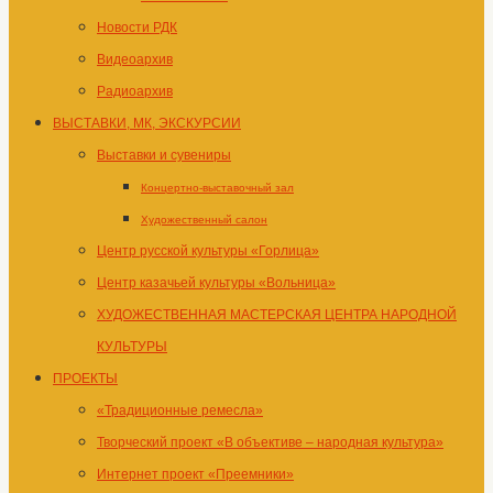
Новости РДК
Видеоархив
Радиоархив
ВЫСТАВКИ, МК, ЭКСКУРСИИ
Выставки и сувениры
Концертно-выставочный зал
Художественный салон
Центр русской культуры «Горлица»
Центр казачьей культуры «Вольница»
ХУДОЖЕСТВЕННАЯ МАСТЕРСКАЯ ЦЕНТРА НАРОДНОЙ
КУЛЬТУРЫ
ПРОЕКТЫ
«Традиционные ремесла»
Творческий проект «В объективе – народная культура»
Интернет проект «Преемники»