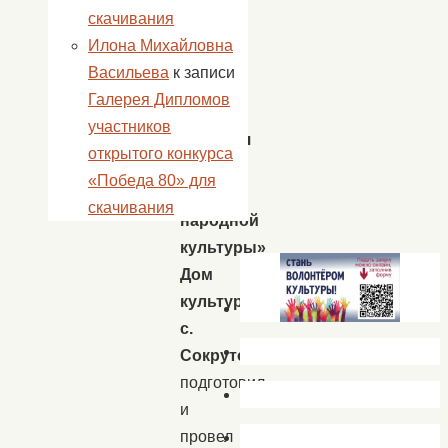
которой
скачивания
они
Илона Михайловна
растут.
Васильева
к записи
Галерея Дипломов
22
участников
февраля
открытого конкурса
МБУК
«Победа 80» для
«Центр
скачивания
народной
культуры»
Дом
культуры
с.
Сокрутовка
подготовил
и
провел