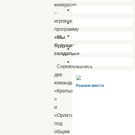
конкурсно
–
игровую
программу
«Мы
будущие
солдаты!»
Соревновались
две
команды:
Решаем вместе
«Крепыши
»
и
«Орлята»
под
общим