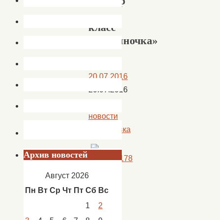
Мастер
—
класс
«Корзиночка»
20.07.2016
20.07.2016
Новости
,
новости
Сокрутовка
Архив новостей
19
Август 2026
июля
Пн
Вт
Ср
Чт
Пт
Сб
Вс
на
1
2
летней