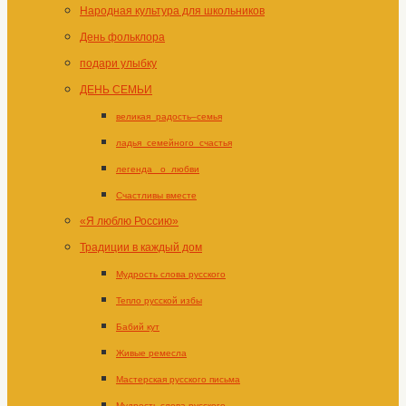
Народная культура для школьников
День фольклора
подари улыбку
ДЕНЬ СЕМЬИ
великая_радость–семья
ладья_семейного_счастья
легенда _о_любви
Счастливы вместе
«Я люблю Россию»
Традиции в каждый дом
Мудрость слова русского
Тепло русской избы
Бабий кут
Живые ремесла
Мастерская русского письма
Мудрость слова русского