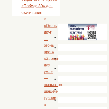
«Победа 80» для
скачивания
«
«Огонь
друг
—
огонь
враг»
«Зарядка
для
ума»
—
шахматно-
шашечный
турнир
в