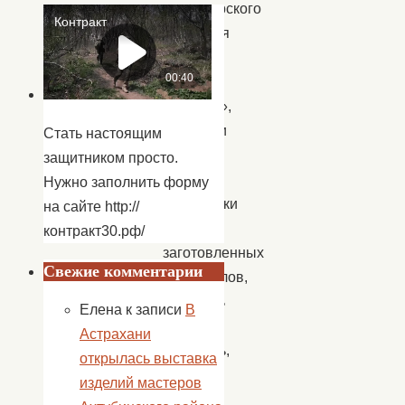
волонтерского
движения
«Мы
одна
команда»,
помогали
Стать настоящим
ребятам
защитником просто.
собирать
Нужно заполнить форму
корзиночки
на сайте http://
из
контракт30.рф/
заготовленных
Свежие комментарии
материалов,
отмерять
Елена
к записи
В
и
Астрахани
вырезать,
открылась выставка
а
изделий мастеров
дети