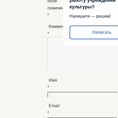
работу учреждений
поля
культуры?
помечены
*
Напишите — решим!
Комментарий
Написать
*
Имя
*
Email
*