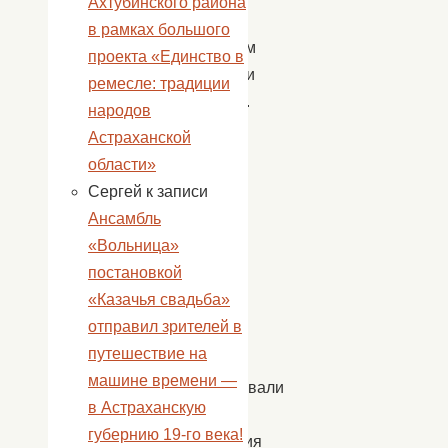
Ахтубинского района
тем
в рамках большого
временем
проекта «Единство в
выбирали
ремесле: традиции
цветочки.
народов
Астраханской
Занятие
области»
прошло
Сергей
к записи
с
Ансамбль
пользой
«Вольница»
и
постановкой
весело,
«Казачья свадьба»
а
отправил зрителей в
поделки
путешествие на
ребята
машине времени —
использовали
в Астраханскую
для
губернию 19-го века!
украшения