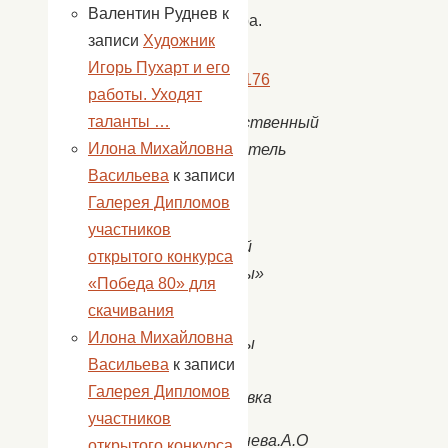
Валентин Руднев
к
интерьера.
записи
Художник
Игорь Пухарт и его
работы. Уходят
таланты …
Художественный
Илона Михайловна
руководитель
Васильева
к записи
МБУК
Галерея Дипломов
«Центр
участников
народной
открытого конкурса
культуры»
«Победа 80» для
скачивания
Дом
Илона Михайловна
культуры
Васильева
к записи
с.
Галерея Дипломов
Сокрутовка
участников
Подледнева.А.О
открытого конкурса