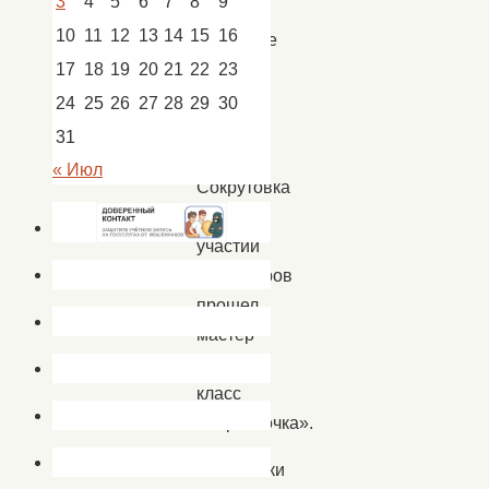
3
4
5
6
7
8
9
детской
10
11
12
13
14
15
16
площадке
при
17
18
19
20
21
22
23
Доме
24
25
26
27
28
29
30
культуры
31
с.
« Июл
Сокрутовка
при
участии
волонтеров
прошел
мастер
—
класс
«Корзиночка».
Участники