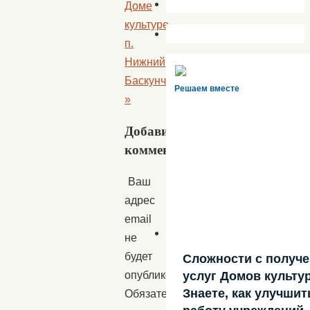
Доме
культуре
п.
Нижний
Баскунчак
Решаем вместе
»
Добавить
комментарий
Ваш
адрес
email
не
будет
Сложности с получ
услуг Домов культу
опубликован.
Знаете, как улучшит
Обязательные