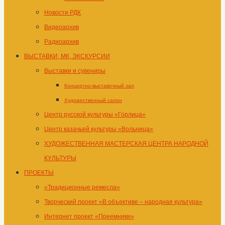
Новости РДК
Видеоархив
Радиоархив
ВЫСТАВКИ, МК, ЭКСКУРСИИ
Выставки и сувениры
Концертно-выставочный зал
Художественный салон
Центр русской культуры «Горлица»
Центр казачьей культуры «Вольница»
ХУДОЖЕСТВЕННАЯ МАСТЕРСКАЯ ЦЕНТРА НАРОДНОЙ
КУЛЬТУРЫ
ПРОЕКТЫ
«Традиционные ремесла»
Творческий проект «В объективе – народная культура»
Интернет проект «Преемники»