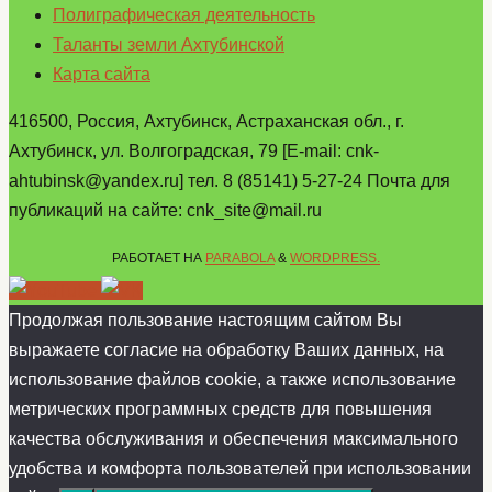
Полиграфическая деятельность
Таланты земли Ахтубинской
Карта сайта
416500, Россия, Ахтубинск, Астраханская обл., г.
Ахтубинск, ул. Волгоградская, 79 [E-mail: cnk-
ahtubinsk@yandex.ru] тел. 8 (85141) 5-27-24 Почта для
публикаций на сайте: cnk_site@mail.ru
РАБОТАЕТ НА
PARABOLA
&
WORDPRESS.
Продолжая пользование настоящим сайтом Вы
выражаете согласие на обработку Ваших данных, на
использование файлов cookie, а также использование
метрических программных средств для повышения
качества обслуживания и обеспечения максимального
удобства и комфорта пользователей при использовании