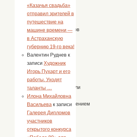
на
«Казачья свадьба»
водной
отправил зрителей в
основе,
путешествие на
спонжиков
машине времени —
и
в Астраханскую
кисточек.
губернию 19-го века!
Валентин Руднев
к
Ребята,
записи
Художник
затаив
Игорь Пухарт и его
дыхание,
работы. Уходят
наблюдали
таланты …
за
Илона Михайловна
превращением
Васильева
к записи
в
Галерея Дипломов
бабочек,
участников
тигрят
открытого конкурса
и