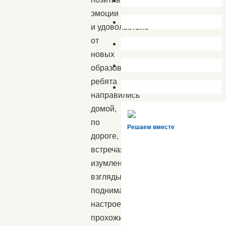
эмоции
и удовольствие
от
новых
образов,
ребята
направились
домой,
по
Решаем вместе
дороге,
встречая
изумленные
взгляды,
поднимая
настроение
прохожим,