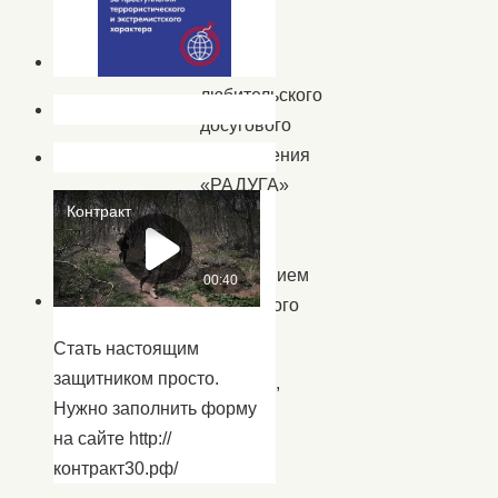
Капустин
Яр.
Ребята
любительского
досугового
объединения
«РАДУГА»
ждали
с
нетерпением
необычного
занятия.
Стать настоящим
защитником просто.
Сегодня,
Нужно заполнить форму
ни
на сайте http://
один
контракт30.рф/
детский