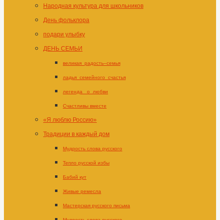
Народная культура для школьников
День фольклора
подари улыбку
ДЕНЬ СЕМЬИ
великая_радость–семья
ладья_семейного_счастья
легенда _о_любви
Счастливы вместе
«Я люблю Россию»
Традиции в каждый дом
Мудрость слова русского
Тепло русской избы
Бабий кут
Живые ремесла
Мастерская русского письма
Мудрость слова русского