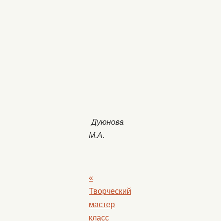
Дуюнова
М.А.
«
Творческий
мастер
класс