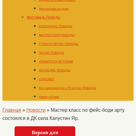
Мастерская на дому
Фестиваль Победы
КАЛЕНДАРЬ ПОБЕДЫ
МАСТЕРСКАЯ ПОБЕДЫ
СТИХИ И ПРОЗА ПОБЕДЫ
ПЕСНИ ПОБЕДЫ
ХРАНИТЕЛИ ИСТОРИИ
НАСЛЕДИЕ ПОБЕДЫ
СПАСИБО
Все мероприятия к 75-летию ПОБЕДЫ
Акции к 9 мая
Главная
»
Новости
»
Мастер класс по фейс-боди арту
состоялся в ДК села Капустин Яр.
Версия для