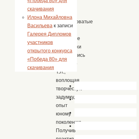
«Победа 80» для
кошек.
скачивания
Илона Михайловна
Замысловатые
Васильева
к записи
узоры и
Галерея Дипломов
сказочные
участников
персонажи
открытого конкурса
создавались
«Победа 80» для
Мищенко
скачивания
Т.Л.,
воплощая
творческую
задумку,передавая
опыт
юному
поколению.
Получив
позитивные