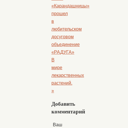
«Карандашницы»
прошел
в
любительском
досуговом
объединение
«РАДУГА»
В
мире
лекарственных
растений.
»
Добавить
комментарий
Ваш