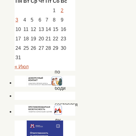
Пн
Вт
Ср
Чт
Пт
Сб
Вс
Новости
,
новости
1
2
Кап.
3
4
5
6
7
8
9
Яр
10
11
12
13
14
15
16
17
18
19
20
21
22
23
24
25
26
27
28
29
30
Мастер
31
класс
« Июл
по
фейс-
боди
арту
состоялся
в
ДК
села