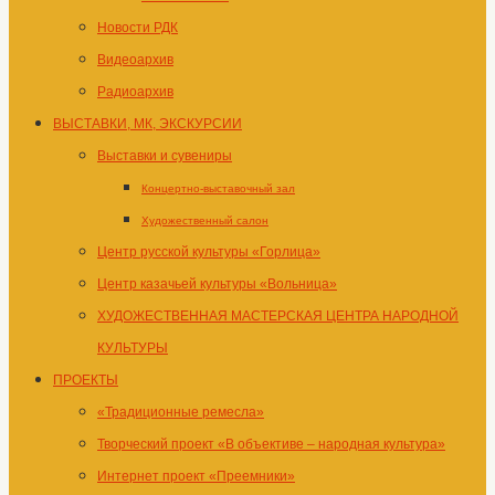
Новости РДК
Видеоархив
Радиоархив
ВЫСТАВКИ, МК, ЭКСКУРСИИ
Выставки и сувениры
Концертно-выставочный зал
Художественный салон
Центр русской культуры «Горлица»
Центр казачьей культуры «Вольница»
ХУДОЖЕСТВЕННАЯ МАСТЕРСКАЯ ЦЕНТРА НАРОДНОЙ
КУЛЬТУРЫ
ПРОЕКТЫ
«Традиционные ремесла»
Творческий проект «В объективе – народная культура»
Интернет проект «Преемники»