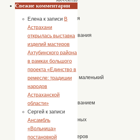
праздник
Свежие комментарии
не
обходится
Елена
к записи
В
без
Астрахани
использования
открылась выставка
Аква-
изделий мастеров
грима,
Ахтубинского района
мы
в рамках большого
тоже
проекта «Единство в
устроили маленький
ремесле: традиции
праздник
народов
с
Астраханской
использованием
области»
гуаши,
Сергей
к записи
акварельных
Ансамбль
красок,
«Вольница»
фломастеров
постановкой