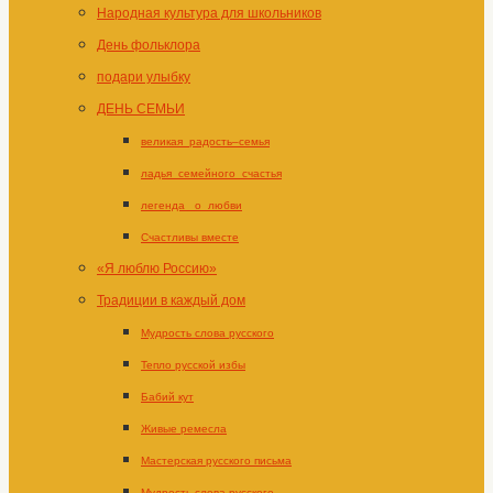
Народная культура для школьников
День фольклора
подари улыбку
ДЕНЬ СЕМЬИ
великая_радость–семья
ладья_семейного_счастья
легенда _о_любви
Счастливы вместе
«Я люблю Россию»
Традиции в каждый дом
Мудрость слова русского
Тепло русской избы
Бабий кут
Живые ремесла
Мастерская русского письма
Мудрость слова русского