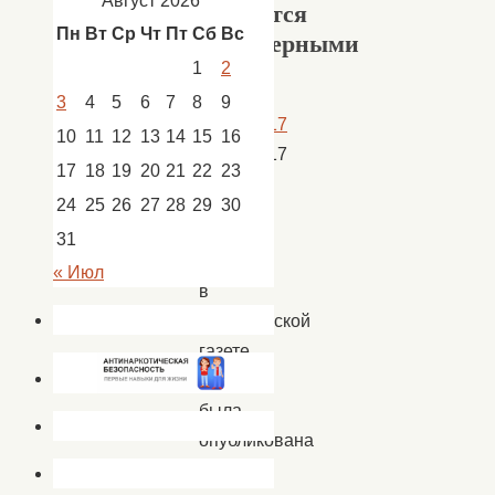
Август 2026
являются
Пн
Вт
Ср
Чт
Пт
Сб
Вс
достоверными
1
2
3
4
5
6
7
8
9
23.08.2017
10
11
12
13
14
15
16
23.08.2017
17
18
19
20
21
22
23
Новости
24
25
26
27
28
29
30
19
31
августа
« Июл
в
астраханской
газете
«Волга»
была
опубликована
статья,