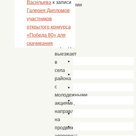
Васильева
к записи
протяжении
Галерея Дипломов
многих
участников
лет
открытого конкурса
в
«Победа 80» для
летний
скачивания
период
выезжает
в
села
района
с
молодежными
акциями,
направленными
на
продвижение
здорового