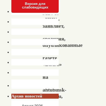
Версия для
слабовидящих
МБУК
«ЦНК»
заявляет,
что
сведения,
опубликованные
в
газете
«Волга»
и
на
сайте
ahtubinsk-
today.ru,
Архив новостей
не