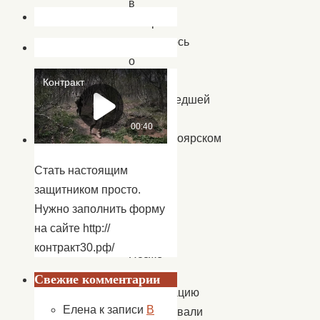
в
которой
говорилось
о
драке,
произошедшей
в
Капустиноярском
Доме
Стать настоящим
культуры
защитником просто.
вечером
Нужно заполнить форму
18
на сайте http://
августа.
контракт30.рф/
Позже
данную
Свежие комментарии
информацию
Елена
к записи
В
опубликовали