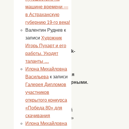
в
машине времени —
газете
в Астраханскую
«Волга»
губернию 19-го века!
и
Валентин Руднев
к
на
записи
Художник
сайте
Игорь Пухарт и его
ahtubinsk-
работы. Уходят
today.ru,
таланты …
не
Илона Михайловна
являются
Васильева
к записи
достоверными.
Галерея Дипломов
участников
МБУК
открытого конкурса
«Центр
«Победа 80» для
народной
скачивания
культуры»
Илона Михайловна
на