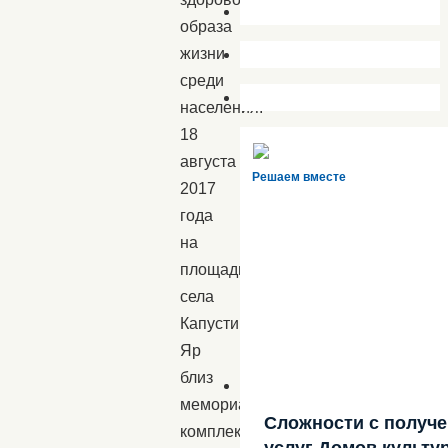
образа
жизни
среди
населения.
18
августа
Решаем вместе
2017
года
на
площади
села
Капустин
Яр
близ
мемориального
Сложности с получ
комплекса
услуг Домов культу