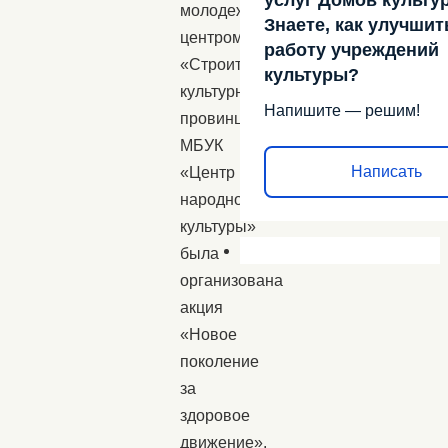
молодежным
Знаете, как улучшит
центром
работу учреждений
«Строители
культуры?
культурной
Напишите — решим!
провинции»
МБУК
Написать
«Центр
народной
культуры»
была
организована
акция
«Новое
поколение
за
здоровое
движение».