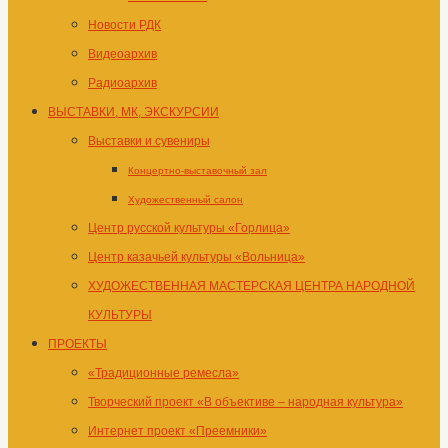
Новости РДК
Видеоархив
Радиоархив
ВЫСТАВКИ, МК, ЭКСКУРСИИ
Выставки и сувениры
Концертно-выставочный зал
Художественный салон
Центр русской культуры «Горлица»
Центр казачьей культуры «Вольница»
ХУДОЖЕСТВЕННАЯ МАСТЕРСКАЯ ЦЕНТРА НАРОДНОЙ
КУЛЬТУРЫ
ПРОЕКТЫ
«Традиционные ремесла»
Творческий проект «В объективе – народная культура»
Интернет проект «Преемники»