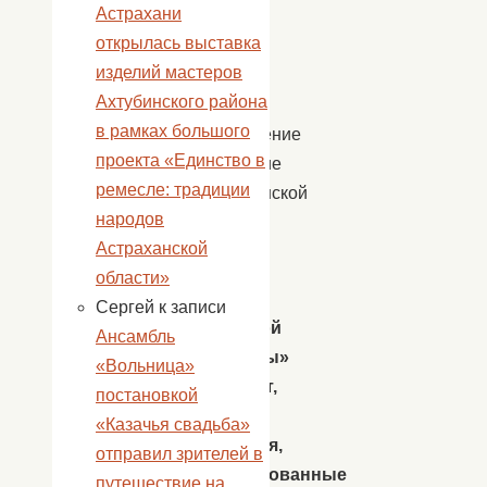
Астрахани
другие
открылась выставка
СМИ,
изделий мастеров
вводя
Ахтубинского района
в
в рамках большого
заблуждение
проекта «Единство в
население
ремесле: традиции
Астраханской
народов
области.
Астраханской
МБУК
области»
«Центр
Сергей
к записи
народной
Ансамбль
культуры»
«Вольница»
заявляет,
постановкой
что
«Казачья свадьба»
сведения,
отправил зрителей в
опубликованные
путешествие на