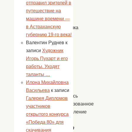
отправил зрителей в
Дед
путешествие на
Мороз
машине времени —
и
в Астраханскую
Снегурочка
губернию 19-го века!
вручили
Валентин Руднев
к
подарки.
записи
Художник
30
Игорь Пухарт и его
декабря
работы. Уходят
в
таланты …
Доме
Илона Михайловна
культуры
Васильева
к записи
состоялось
Галерея Дипломов
театрализованное
участников
представление
открытого конкурса
«
Кто
«Победа 80» для
заменит
скачивания