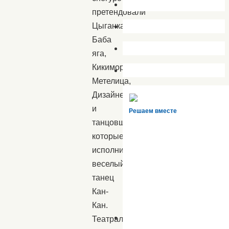
претендовали
Цыганка,
Баба
яга,
Кикимора,
Метелица,
Дизайнер,
и
Решаем вместе
танцовщицы,
которые
исполнили
веселый
танец
Кан-
Кан.
Театрализация