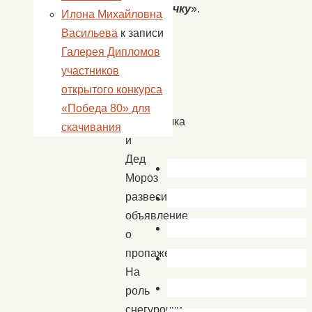
Снегурочку
».
Илона Михайловна
В
Васильева
к записи
канун
Галерея Дипломов
нового
участников
года
открытого конкурса
пропала
«Победа 80» для
Снегурочка
скачивания
и
Дед
Мороз
развесил
объявление
о
пропаже.
На
роль
снегурочки