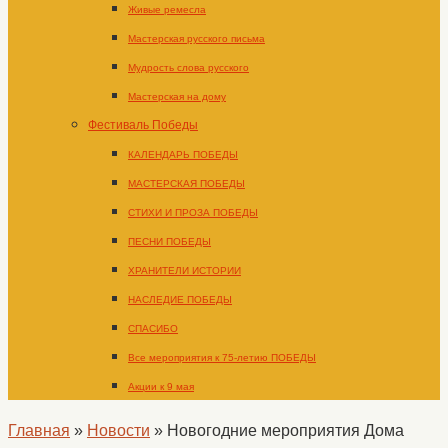
Живые ремесла
Мастерская русского письма
Мудрость слова русского
Мастерская на дому
Фестиваль Победы
КАЛЕНДАРЬ ПОБЕДЫ
МАСТЕРСКАЯ ПОБЕДЫ
СТИХИ И ПРОЗА ПОБЕДЫ
ПЕСНИ ПОБЕДЫ
ХРАНИТЕЛИ ИСТОРИИ
НАСЛЕДИЕ ПОБЕДЫ
СПАСИБО
Все мероприятия к 75-летию ПОБЕДЫ
Акции к 9 мая
Главная
»
Новости
»
Новогодние мероприятия Дома