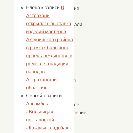
пели
Елена
к записи
В
новогодние
Астрахани
песни,
открылась выставка
разгадывали
изделий мастеров
загадки,
Ахтубинского района
играли
в рамках большого
в
проекта «Единство в
игры.
ремесле: традиции
Каждый
народов
ребенок
Астраханской
рассказал
области»
Деду
Сергей
к записи
Морозу
Ансамбль
новогоднее
«Вольница»
стихотворение.
постановкой
Всем
«Казачья свадьба»
детям