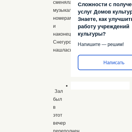
сменялась
Сложности с получ
музыкальными
услуг Домов культу
номерами
Знаете, как улучшит
работу учреждений
и
культуры?
наконец
Снегурочка
Напишите — решим!
нашлась.
Написать
Зал
был
в
этот
вечер
переполнен,