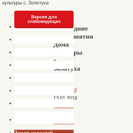
культуры с. Золотуха
Версия для
слабовидящих
Новогодние
мероприятия
Дома
культуры
с.
Золотуха
11.01.2018
13.01.2018
Новости
,
новости
Золотуха
Архив новостей