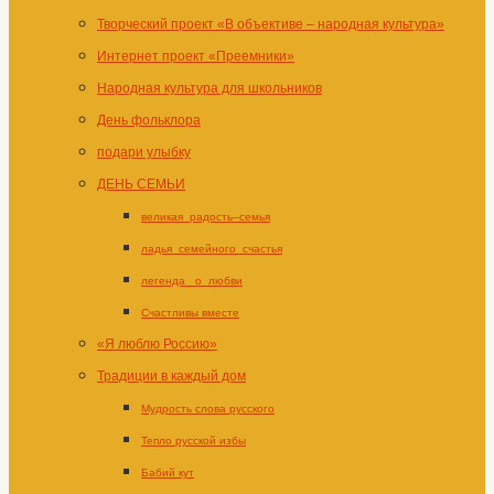
Творческий проект «В объективе – народная культура»
Интернет проект «Преемники»
Народная культура для школьников
День фольклора
подари улыбку
ДЕНЬ СЕМЬИ
великая_радость–семья
ладья_семейного_счастья
легенда _о_любви
Счастливы вместе
«Я люблю Россию»
Традиции в каждый дом
Мудрость слова русского
Тепло русской избы
Бабий кут