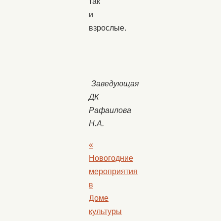
так
и
взрослые.
Заведующая
ДК
Рафаилова
Н.А.
«
Новогодние
мероприятия
в
Доме
культуры