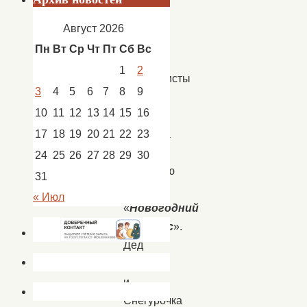
28-
Август 2026
29
Пн
Вт
Ср
Чт
Пт
Сб
Вс
декабря
1
2
специалисты
3
4
5
6
7
8
9
ДК
10
11
12
13
14
15
16
с.
17
18
19
20
21
22
23
Золотуха
провели
24
25
26
27
28
29
30
выездную
31
акцию
« Июл
«
Новогодний
экспресс
».
Дед
Мороз
и
Снегурочка