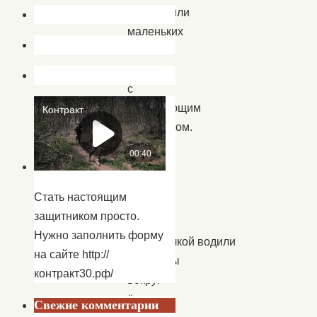
поздравили
маленьких
жителей
села
с
наступающим
праздником.
Дети
с
Дедом
Стать настоящим
Морозом
защитником просто.
и
Нужно заполнить форму
Снегурочкой водили
на сайте http://
хороводы
контракт30.рф/
вокруг
ёлки,
Свежие комментарии