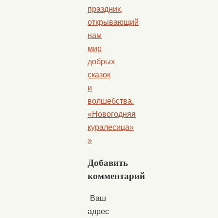
праздник,
открывающий
нам
мир
добрых
сказок
и
волшебства.
«Новогодняя
куралесица»
»
Добавить
комментарий
Ваш
адрес