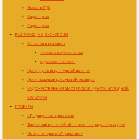
Новости РДК
Видеоархив
Радиоархив
ВЫСТАВКИ, МК, ЭКСКУРСИИ
Выставки и сувениры
Концертно-выставочный зал
Художественный салон
Центр русской культуры «Горлица»
Центр казачьей культуры «Вольница»
ХУДОЖЕСТВЕННАЯ МАСТЕРСКАЯ ЦЕНТРА НАРОДНОЙ
КУЛЬТУРЫ
ПРОЕКТЫ
«Традиционные ремесла»
Творческий проект «В объективе – народная культура»
Интернет проект «Преемники»