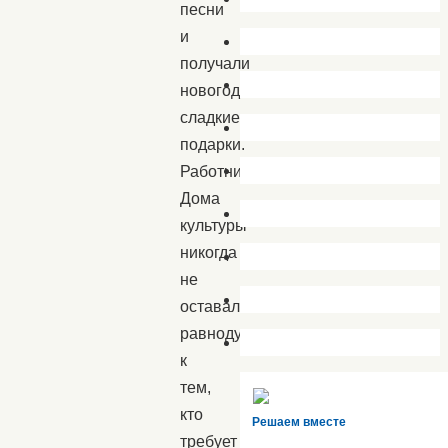
песни
и
получали
новогодние
сладкие
подарки.
Работники
Дома
культуры
никогда
не
оставались
равнодушными
к
тем,
кто
Решаем вместе
требует