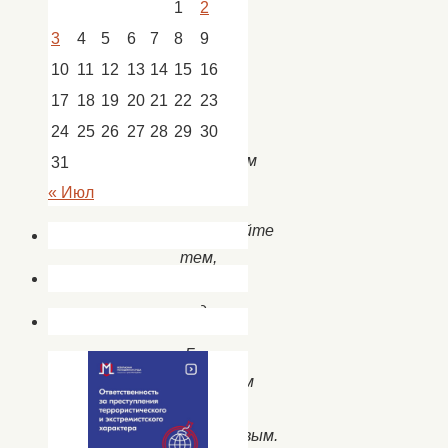
1
2
очам
отрада
3
4
5
6
7
8
9
10
11
12
13
14
15
16
Нить
17
18
19
20
21
22
23
гирлянд
24
25
26
27
28
29
30
с
морозным
31
дивом
« Июл
Пожелайте
тем,
кто
рядом
Быть
здоровым
и
счастливым.