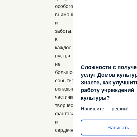
особого
внимания
и
заботы,
в
каждое
пусть
не
Сложности с получ
большое
услуг Домов культу
событие,
Знаете, как улучшит
вкладывая
работу учреждений
частички
культуры?
творческой
Напишите — решим!
фантазии
и
Написать
сердечной