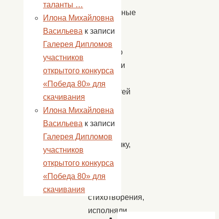
таланты …
многодетные
Илона Михайловна
семьи.
Васильева
к записи
С
Галерея Дипломов
радостью
участников
встречали
открытого конкурса
ребята у
«Победа 80» для
себя гостей
скачивания
Деда
Илона Михайловна
Мороза
Васильева
к записи
и
Галерея Дипломов
Снегурочку,
участников
читали
открытого конкурса
для
«Победа 80» для
них
скачивания
стихотворения,
исполняли