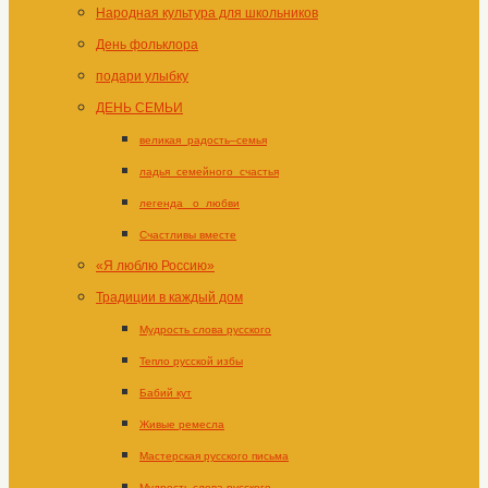
Народная культура для школьников
День фольклора
подари улыбку
ДЕНЬ СЕМЬИ
великая_радость–семья
ладья_семейного_счастья
легенда _о_любви
Счастливы вместе
«Я люблю Россию»
Традиции в каждый дом
Мудрость слова русского
Тепло русской избы
Бабий кут
Живые ремесла
Мастерская русского письма
Мудрость слова русского