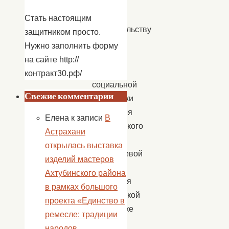
опеке
и
Стать настоящим
попечительству
защитником просто.
ГКУ
Нужно заполнить форму
АО
на сайте http://
«Центр
контракт30.рф/
социальной
Свежие комментарии
поддержки
населения
Елена
к записи
В
Ахтубинского
Астрахани
района»
открылась выставка
Джумашевой
изделий мастеров
Ириной,
Ахтубинского района
благодаря
в рамках большого
спонсорской
проекта «Единство в
поддержке
ремесле: традиции
местных
народов