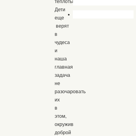
теплоты.
Дети
еще
верят
в
чудеса
и
наша
главная
задача
не
разочаровать
их
в
этом,
окружив
доброй