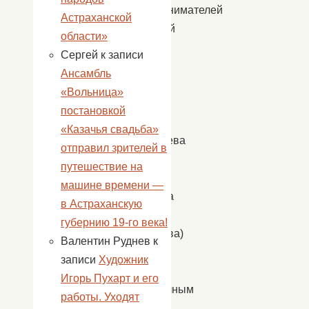
предпринимателей
Астраханской
(Ткачевой
области»
Н.А.,
Сергей
к записи
Губиной
Ансамбль
Н.В.,
«Вольница»
Сеидова
постановкой
Л,
«Казачья свадьба»
Белоконева
отправил зрителей в
Ф.
путешествие на
Н.,
машине времени —
Акперова
в Астраханскую
Б.А.,
губернию 19-го века!
Завьялова)
Валентин Руднев
к
посетили
записи
Художник
с
Игорь Пухарт и его
праздничным
работы. Уходят
визитом