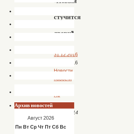
«Новый
год
стучится
в
двери»
31.12.2016
31.12.2016
Новости
,
новости
Кап.
Яр
Архив новостей
Август 2026
Новый
Пн
Вт
Ср
Чт
Пт
Сб
Вс
год