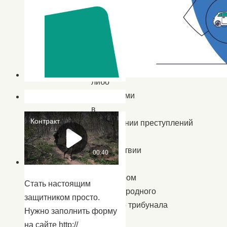
движениями
или
лицами,
признанными
преступными
либо
виновными
в
совершении преступлений
в
соответствии
с
приговором
Стать настоящим
Международного
защитником просто.
военного трибунала
Нужно заполнить форму
для
на сайте http://