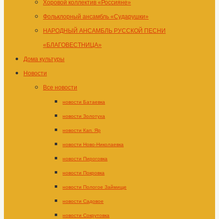
Хоровой коллектив «Россияне»
Фольклорный ансамбль «Сударушки»
НАРОДНЫЙ АНСАМБЛЬ РУССКОЙ ПЕСНИ
«БЛАГОВЕСТНИЦА»
Дома культуры
Новости
Все новости
новости Батаевка
новости Золотуха
новости Кап. Яр
новости Ново-Николаевка
новости Пироговка
новости Покровка
новости Пологое Займище
новости Садовое
новости Сокрутовка