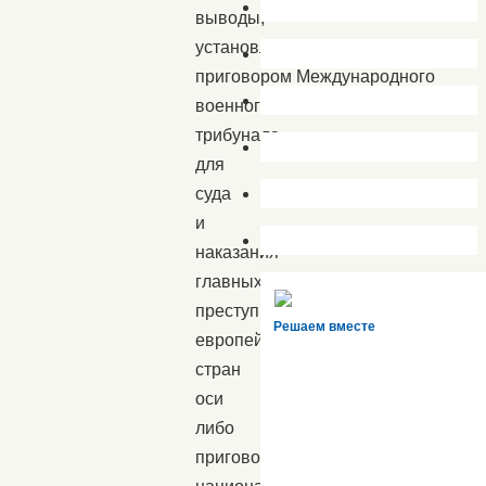
выводы,
установленные
приговором Международного
военного
трибунала
для
суда
и
наказания
главных военных
преступников
Решаем вместе
европейских
стран
оси
либо
приговорами