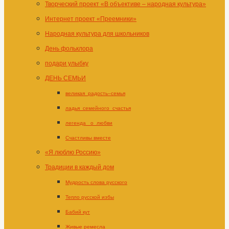
Творческий проект «В объективе – народная культура»
Интернет проект «Преемники»
Народная культура для школьников
День фольклора
подари улыбку
ДЕНЬ СЕМЬИ
великая_радость–семья
ладья_семейного_счастья
легенда _о_любви
Счастливы вместе
«Я люблю Россию»
Традиции в каждый дом
Мудрость слова русского
Тепло русской избы
Бабий кут
Живые ремесла