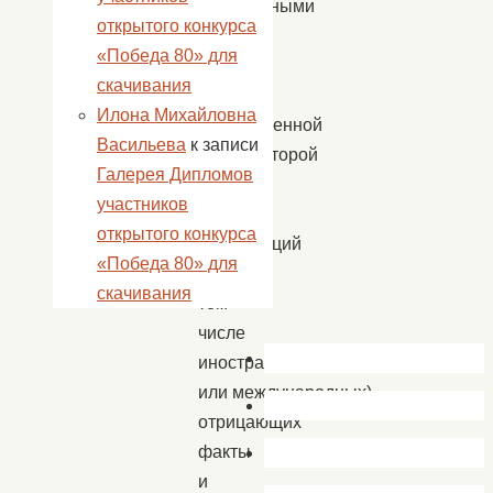
вынесенными
открытого конкурса
в
«Победа 80» для
период
скачивания
Великой
Илона Михайловна
Отечественной
Васильева
к записи
войны, Второй
Галерея Дипломов
мировой
участников
войны,
открытого конкурса
организаций
«Победа 80» для
(в
скачивания
том
числе
иностранных
или международных),
отрицающих
факты
и