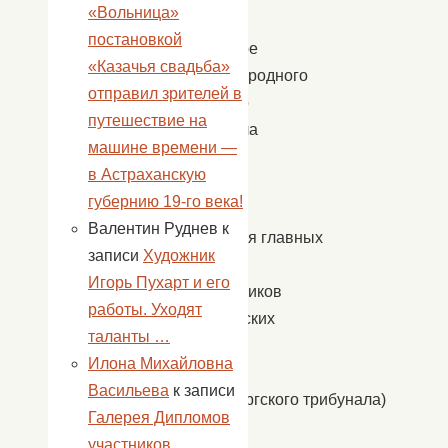
«Вольница»
на
постановкой
приговоре
«Казачья свадьба»
Международного
отправил зрителей в
военного
путешествие на
трибунала
машине времени —
для
в Астраханскую
суда
губернию 19-го века!
и
Валентин Руднев
к
наказания главных
записи
Художник
военных
Игорь Пухарт и его
преступников
работы. Уходят
европейских
таланты …
стран
Илона Михайловна
оси
Васильева
к записи
(Нюрнбергского трибунала)
Галерея Дипломов
либо
участников