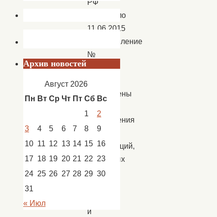
РФ
подписало
11.06.2015
постановление
№
Архив новостей
574,
которым
Август 2026
утверждены
Пн
Вт
Ср
Чт
Пт
Сб
Вс
Правила
1
2
определения
3
4
5
6
7
8
9
перечня
10
11
12
13
14
15
16
организаций,
17
18
19
20
21
22
23
указанных
в
24
25
26
27
28
29
30
частях
31
третьей
« Июл
и