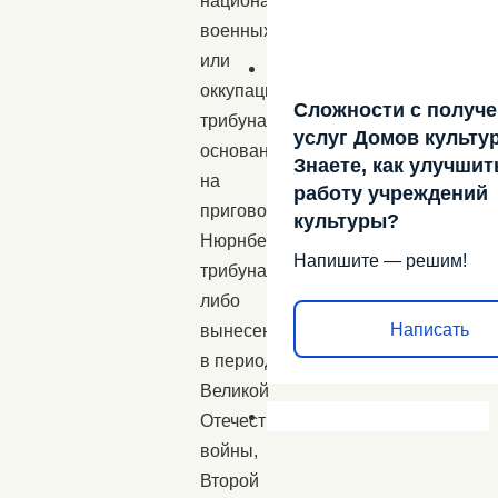
национальных,
военных
или
оккупационных
Сложности с получ
трибуналов,
услуг Домов культу
основанными
Знаете, как улучшит
на
работу учреждений
приговоре
культуры?
Нюрнбергского
Напишите — решим!
трибунала
либо
Написать
вынесенными
в период
Великой
Отечественной
войны,
Второй