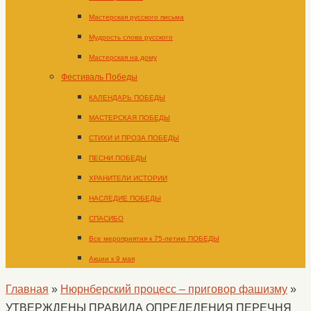
Мастерская русского письма
Мудрость слова русского
Мастерская на дому
Фестиваль Победы
КАЛЕНДАРЬ ПОБЕДЫ
МАСТЕРСКАЯ ПОБЕДЫ
СТИХИ И ПРОЗА ПОБЕДЫ
ПЕСНИ ПОБЕДЫ
ХРАНИТЕЛИ ИСТОРИИ
НАСЛЕДИЕ ПОБЕДЫ
СПАСИБО
Все мероприятия к 75-летию ПОБЕДЫ
Акции к 9 мая
Главная
»
Нюрнберский процесс – приговор фашизму
»
УТВЕРЖДЕНЫ ПРАВИЛА ОПРЕДЕЛЕНИЯ ПЕРЕЧНЯ