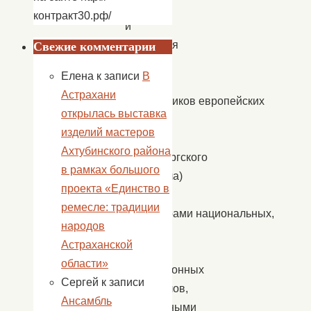
суда
контракт30.рф/
и
наказания
Свежие комментарии
главных
Елена
к записи
В
военных
Астрахани
преступников европейских
открылась выставка
стран
изделий мастеров
оси
Ахтубинского района
(Нюрнбергского
в рамках большого
трибунала)
проекта «Единство в
либо
ремесле: традиции
приговорами национальных,
народов
военных
Астраханской
или
области»
оккупационных
Сергей
к записи
трибуналов,
Ансамбль
основанными