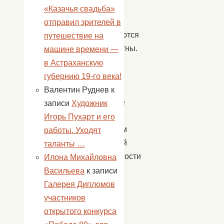
они
«Казачья свадьба»
часто
отправил зрителей в
оказываются
путешествие на
беззащитны.
машине времени —
По
в Астраханскую
этой
губернию 19-го века!
причине
Валентин Руднев
к
обучение
записи
Художник
детей
Игорь Пухарт и его
правилам
работы. Уходят
пожарной
таланты …
безопасности
Илона Михайловна
нужно
Васильева
к записи
начинать
Галерея Дипломов
как
участников
можно
открытого конкурса
раньше.