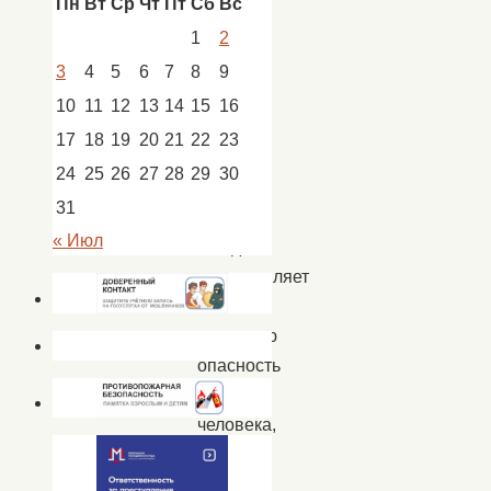
Пн
Вт
Ср
Чт
Пт
Сб
Вс
1
2
Пожар
3
4
5
6
7
8
9
—
10
11
12
13
14
15
16
это
17
18
19
20
21
22
23
всегда
24
25
26
27
28
29
30
страшно,
31
он
« Июл
всегда
представляет
собой
огромную
опасность
для
человека,
и
с