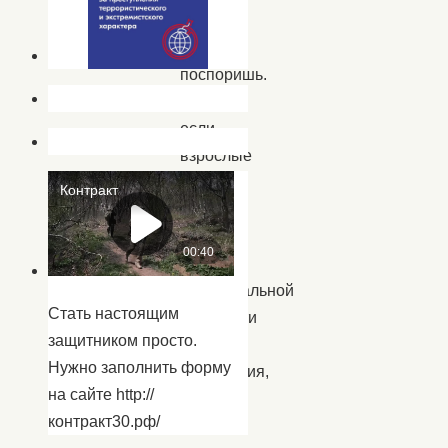
этим
не
поспоришь.
Но,
если
взрослые
люди
знают
и
о
потенциальной
Стать настоящим
опасности
защитником просто.
любого
Нужно заполнить форму
возгорания,
на сайте http://
и
контракт30.рф/
о