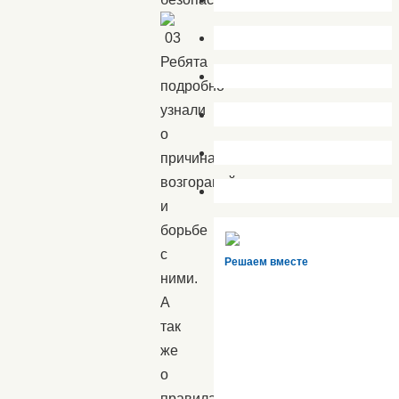
Ребята
подробно
узнали
о
причинах
возгораний
и
борьбе
с
Решаем вместе
ними.
А
так
же
о
правилах