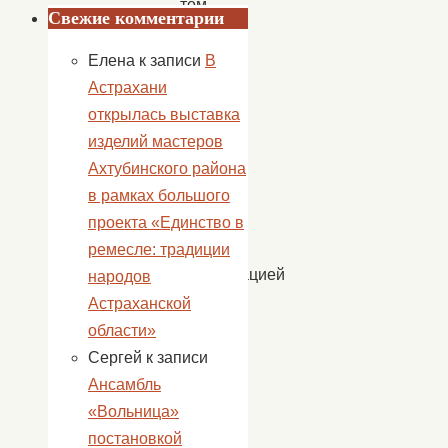
том,
Свежие комментарии
как
следует
Елена
к записи
В
вести
Астрахани
себя
открылась выставка
при
изделий мастеров
пожаре,
Ахтубинского района
то
в рамках большого
дети
проекта «Единство в
такой
ремесле: традиции
информацией
народов
просто
Астраханской
не
области»
владеют,
Сергей
к записи
и
Ансамбль
при
«Вольница»
пожаре
постановкой