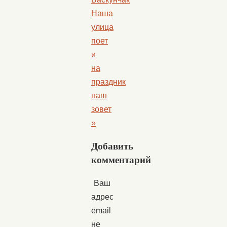
Наша
улица
поет
и
на
праздник
наш
зовет
»
Добавить
комментарий
Ваш
адрес
email
не