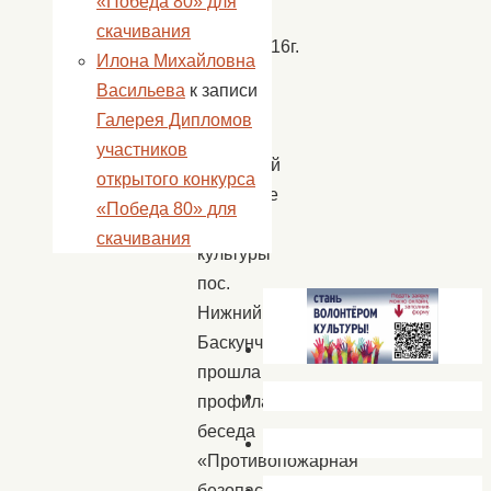
«Победа 80» для
скачивания
09.08.2016г.
Илона Михайловна
На
Васильева
к записи
детской
Галерея Дипломов
летней
участников
досуговой
открытого конкурса
площадке
«Победа 80» для
Дома
скачивания
культуры
пос.
Нижний
Баскунчак
прошла
профилактическая
беседа
«Противопожарная
безопасность».