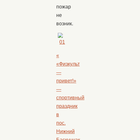
пожар
не
возник.
«
«Физкульт
—
привет!»
—
спортивный
праздник
в
пос.
Нижний
Баскунчак