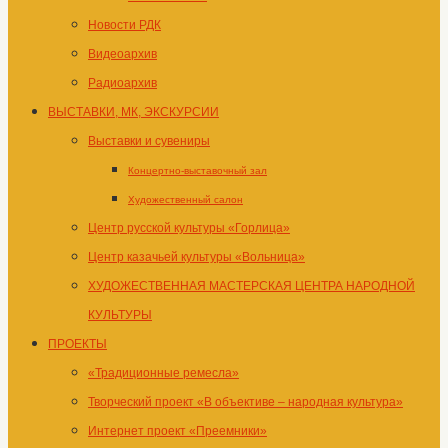
Новости РДК
Видеоархив
Радиоархив
ВЫСТАВКИ, МК, ЭКСКУРСИИ
Выставки и сувениры
Концертно-выставочный зал
Художественный салон
Центр русской культуры «Горлица»
Центр казачьей культуры «Вольница»
ХУДОЖЕСТВЕННАЯ МАСТЕРСКАЯ ЦЕНТРА НАРОДНОЙ
КУЛЬТУРЫ
ПРОЕКТЫ
«Традиционные ремесла»
Творческий проект «В объективе – народная культура»
Интернет проект «Преемники»