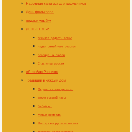
Народная культура для школьников
День фольклора
подари улыбку
ДЕНЬ СЕМЬИ
великая_радость–семья
ладья_семейного_счастья
легенда _о_любви
Счастливы вместе
«Я люблю Россию»
Традиции в каждый дом
Мудрость слова русского
Тепло русской избы
Бабий кут
Живые ремесла
Мастерская русского письма
Мудрость слова русского