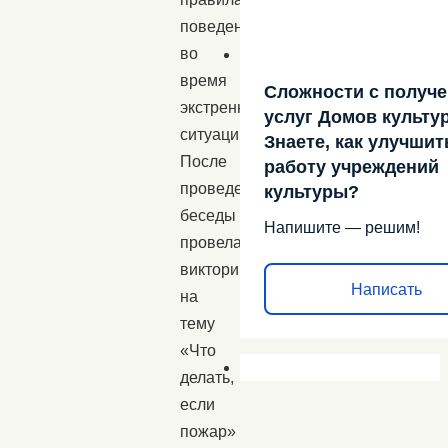
поведения
во
время
Сложности с получ
экстренной
услуг Домов культу
ситуации.
Знаете, как улучшит
После
работу учреждений
проведения
культуры?
беседы
Напишите — решим!
провелась
викторина
Написать
на
тему
«Что
делать,
если
пожар»