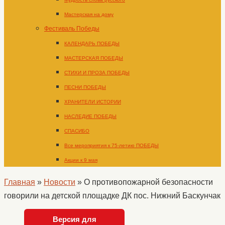
Мастерская на дому
Фестиваль Победы
КАЛЕНДАРЬ ПОБЕДЫ
МАСТЕРСКАЯ ПОБЕДЫ
СТИХИ И ПРОЗА ПОБЕДЫ
ПЕСНИ ПОБЕДЫ
ХРАНИТЕЛИ ИСТОРИИ
НАСЛЕДИЕ ПОБЕДЫ
СПАСИБО
Все мероприятия к 75-летию ПОБЕДЫ
Акции к 9 мая
Главная
»
Новости
»
О противопожарной безопасности
говорили на детской площадке ДК пос. Нижний Баскунчак
Версия для