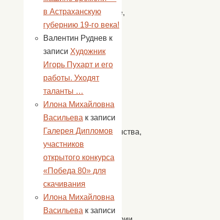
в Астраханскую
спасение,
губернию 19-го века!
потому
Валентин Руднев
к
что
записи
Художник
Христос
Игорь Пухарт и его
воскрес.
работы. Уходят
В
таланты …
этом
Илона Михайловна
вся
Васильева
к записи
суть
Галерея Дипломов
Христианства,
участников
весь
открытого конкурса
смысл
«Победа 80» для
нашей
скачивания
веры.
Илона Михайловна
В
Васильева
к записи
преддверии