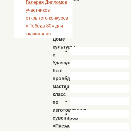
Галерея Дипломов
Пасхи
участников
15
открытого конкурса
апреля
«Победа 80» для
в
скачивания
Доме
культуры
с.
Удачное
был
проведен
мастер-
класс
по
изготовлению
сувениров
«Пасхальный