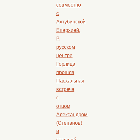
совместно
с
Ахтубинской
Епархией.
В
русском
центре
Горлица
прошла
Пасхальная
встреча
с
отцом
Александром
(Степанов)
и
старшей