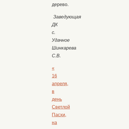
дерево.
Заведующая
ДК
с.
Удачное
Шинкарева
С.В.
«
16
апреля,
в
день
Светлой
Пасхи,
на