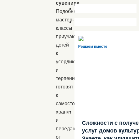
сувенир».
Подобные
мастер-
классы
приучают
детей
Решаем вместе
к
усердию
и
терпению,
готовят
к
самостоятельности,
хранят
и
Сложности с получ
передают
услуг Домов культу
от
Знаете, как улучшит