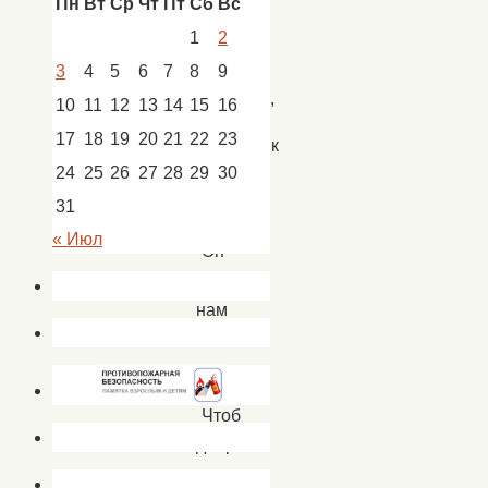
Пн
Вт
Ср
Чт
Пт
Сб
Вс
Пасха
1
2
светлый,
добрый
3
4
5
6
7
8
9
праздник,
10
11
12
13
14
15
16
17
18
19
20
21
22
23
Праздник
24
25
26
27
28
29
30
счастья,
красоты.
31
« Июл
Он
несет
нам
всем
надежду.
Чтоб
добрее
стали