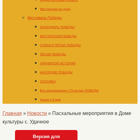
Мастерская на дому
Фестиваль Победы
КАЛЕНДАРЬ ПОБЕДЫ
МАСТЕРСКАЯ ПОБЕДЫ
СТИХИ И ПРОЗА ПОБЕДЫ
ПЕСНИ ПОБЕДЫ
ХРАНИТЕЛИ ИСТОРИИ
НАСЛЕДИЕ ПОБЕДЫ
СПАСИБО
Все мероприятия к 75-летию ПОБЕДЫ
Акции к 9 мая
Главная
»
Новости
»
Пасхальные мероприятия в Доме
культуры с. Удачное
Версия для