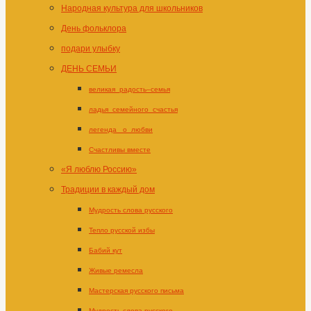
Народная культура для школьников
День фольклора
подари улыбку
ДЕНЬ СЕМЬИ
великая_радость–семья
ладья_семейного_счастья
легенда _о_любви
Счастливы вместе
«Я люблю Россию»
Традиции в каждый дом
Мудрость слова русского
Тепло русской избы
Бабий кут
Живые ремесла
Мастерская русского письма
Мудрость слова русского