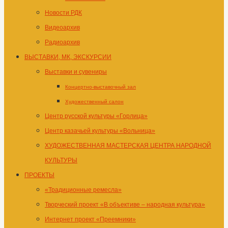
Новости РДК
Видеоархив
Радиоархив
ВЫСТАВКИ, МК, ЭКСКУРСИИ
Выставки и сувениры
Концертно-выставочный зал
Художественный салон
Центр русской культуры «Горлица»
Центр казачьей культуры «Вольница»
ХУДОЖЕСТВЕННАЯ МАСТЕРСКАЯ ЦЕНТРА НАРОДНОЙ
КУЛЬТУРЫ
ПРОЕКТЫ
«Традиционные ремесла»
Творческий проект «В объективе – народная культура»
Интернет проект «Преемники»