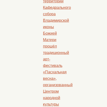
территории
Кафедрального
собора
Владимирской
иконы
Божией
Матери
прошёл
традиционный
арт-
фестиваль
«Пасхальная
весна»,
организованный
Центром
народной
культуры