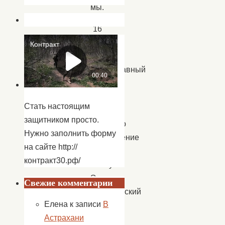
мы.
16
апреля
весь
православный
мир
отмечал
Стать настоящим
Светлое
защитником просто.
Христово
Нужно заполнить форму
Воскресение
на сайте http://
—
контракт30.рф/
Пасху.
Это
Свежие комментарии
христианский
Елена
к записи
В
и
Астрахани
самый