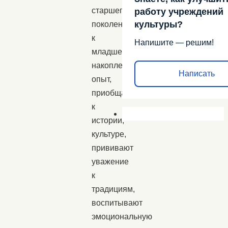
старшего
работу учреждений
культуры?
поколения
к
Напишите — решим!
младшему
накопленный
Написать
опыт,
приобщают
к
истории,
культуре,
прививают
уважение
к
традициям,
воспитывают
эмоциональную