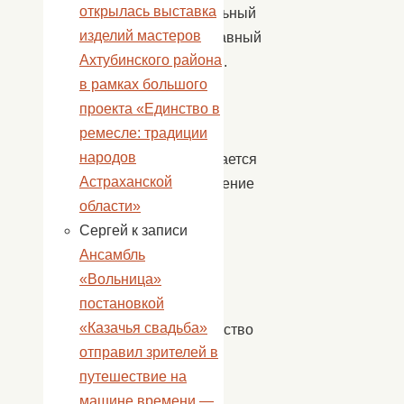
открылась выставка
значительный
изделий мастеров
православный
Ахтубинского района
праздник.
в рамках большого
В
проекта «Единство в
этот
ремесле: традиции
день
народов
вспоминается
Астраханской
Воскрешение
области»
Господа
Сергей
к записи
Иисуса
Ансамбль
Христа.
«Вольница»
И
постановкой
всё
«Казачья свадьба»
человечество
отправил зрителей в
получает
путешествие на
надежду
машине времени —
на