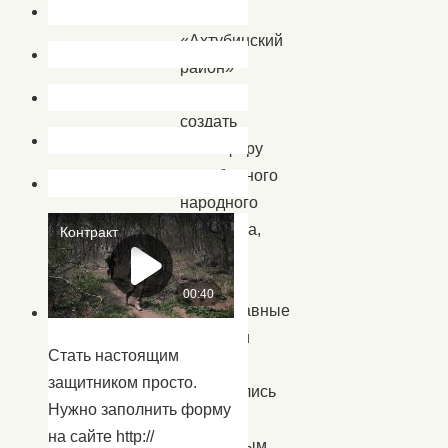
МО
«Ахтубинский
район»
смогли
создать
атмосферу
самобытного
народного
праздника,
в
котором
православные
традиции
Стать настоящим
тесно
защитником просто.
переплелись
Нужно заполнить форму
с
на сайте http://
культурным