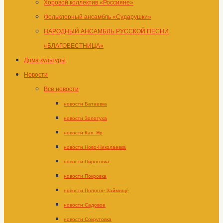
Хоровой коллектив «Россияне»
Фольклорный ансамбль «Сударушки»
НАРОДНЫЙ АНСАМБЛЬ РУССКОЙ ПЕСНИ
«БЛАГОВЕСТНИЦА»
Дома культуры
Новости
Все новости
новости Батаевка
новости Золотуха
новости Кап. Яр
новости Ново-Николаевка
новости Пироговка
новости Покровка
новости Пологое Займище
новости Садовое
новости Сокрутовка