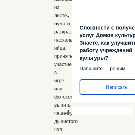
на
листе
бумаги,
Сложности с получ
раскрасить
услуг Домов культу
пасхальные
Знаете, как улучшит
яйца,
работу учреждений
принять
культуры?
участие
Напишите — решим!
в
игре
Написать
или
фотосессии,
выпить
чашечку
душистого
чая