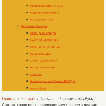
Мастерская русского письма
Мудрость слова русского
Мастерская на дому
Фестиваль Победы
КАЛЕНДАРЬ ПОБЕДЫ
МАСТЕРСКАЯ ПОБЕДЫ
СТИХИ И ПРОЗА ПОБЕДЫ
ПЕСНИ ПОБЕДЫ
ХРАНИТЕЛИ ИСТОРИИ
НАСЛЕДИЕ ПОБЕДЫ
СПАСИБО
Все мероприятия к 75-летию ПОБЕДЫ
Акции к 9 мая
Главная
»
Новости
»
Пасхальный фестиваль «Русь
Святая, храни веру православную» прошел в лучших