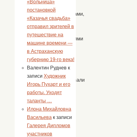
«Вольница»
песнями,
постановкой
хороводами,
«Казачья свадьба»
играми
отправил зрителей в
и
путешествие на
угощениями
машине времени —
—
в Астраханскую
так
губернию 19-го века!
в
Валентин Руднев
к
народе
записи
Художник
праздновали
Игорь Пухарт и его
Пасху.
работы. Уходят
Русские
таланты …
обычаи
Илона Михайловна
прочно
Васильева
к записи
вошли
Галерея Дипломов
в
участников