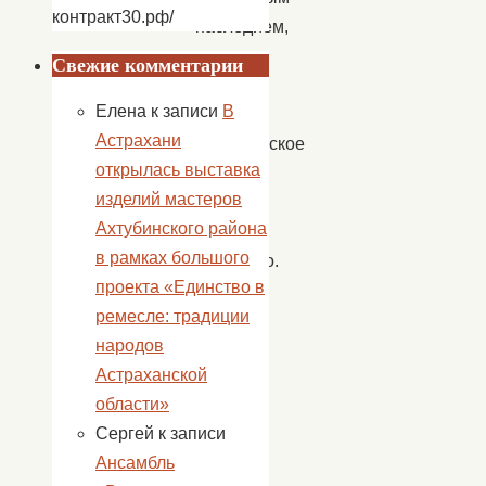
контракт30.рф/
наследием,
умножая
Свежие комментарии
тем
Елена
к записи
В
самым
Астрахани
историческое
открылась выставка
величие
изделий мастеров
нашего
Ахтубинского района
общего
в рамках большого
прошлого.
проекта «Единство в
ремесле: традиции
народов
Астраханской
области»
Сергей
к записи
Ансамбль
С