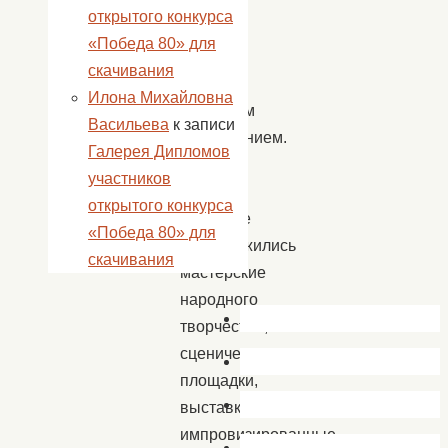
нашу
открытого конкурса
жизнь,
«Победа 80» для
стали
скачивания
ее
Илона Михайловна
духовным
Васильева
к записи
обрамлением.
Галерея Дипломов
Повсюду
участников
на
открытого конкурса
подворье
«Победа 80» для
расположились
скачивания
мастерские
народного
творчества,
сценические
площадки,
выставки,
импровизированные