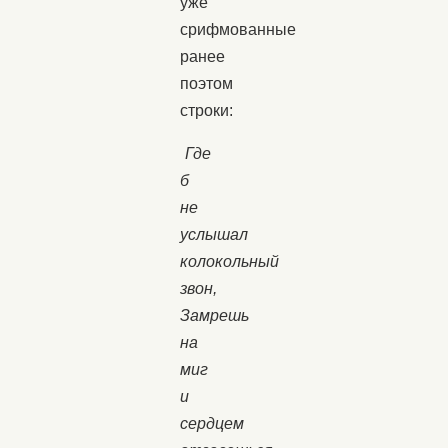
уже
срифмованные
ранее
поэтом
строки:
Где
б
не
услышал
колокольный
звон,
Замрешь
на
миг
и
сердцем