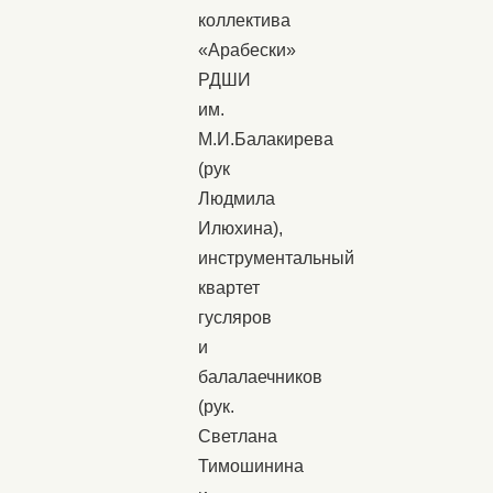
коллектива
«Арабески»
РДШИ
им.
М.И.Балакирева
(рук
Людмила
Илюхина),
инструментальный
квартет
гусляров
и
балалаечников
(рук.
Светлана
Тимошинина