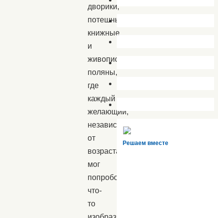
дворики,
потешные,
книжные
и
живописные
поляны,
где
каждый
желающий,
независимо
от
Решаем вместе
возраста,
мог
попробовать
что-
то
изобразить