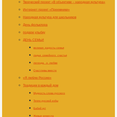
Творческий проект «В объективе – народная культура»
Интернет проект «Преемники»
Народная культура для школьников
День фольклора
подари улыбку
ДЕНЬ СЕМЬИ
великая_радость–семья
ладья_семейного_счастья
легенда _о_любви
Счастливы вместе
«Я люблю Россию»
Традиции в каждый дом
Мудрость слова русского
Тепло русской избы
Бабий кут
Живые ремесла