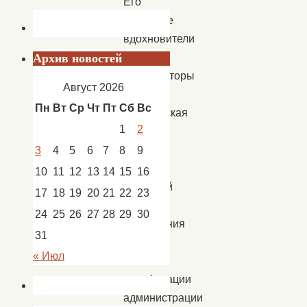
Его
духовные
вдохновители
и
Архив новостей
организаторы
Август 2026
—
Пн
Вт
Ср
Чт
Пт
Сб
Вс
Ахтубинская
1
2
епархия
и
3
4
5
6
7
8
9
Центр
10
11
12
13
14
15
16
народной
17
18
19
20
21
22
23
культуры
24
25
26
27
28
29
30
Управления
31
культуры
« Июл
и
кинофикации
администрации