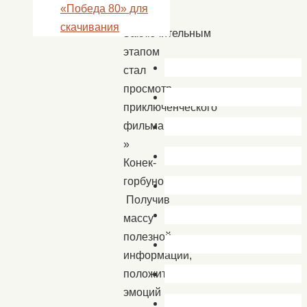
«Победа 80» для
кухне.
скачивания
Заключительным
этапом
стал
просмотр
приключенческого
фильма
»
Конек-
горбунок».
Получив
массу
полезной
информации,
положительных
эмоций