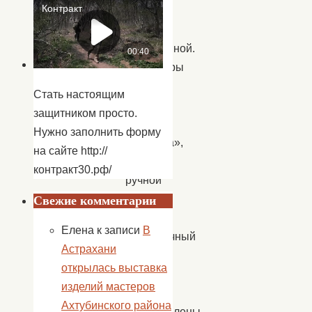
была
очень
насыщенной.
Волонтеры
посетили
Стать настоящим
Русский
защитником просто.
центр
Нужно заполнить форму
«Горлица»,
на сайте http://
салон
контракт30.рф/
ручной
работы
Свежие комментарии
и
Елена
к записи
В
выставочный
Астрахани
зал,
открылась выставка
где
изделий мастеров
были
Ахтубинского района
представлены