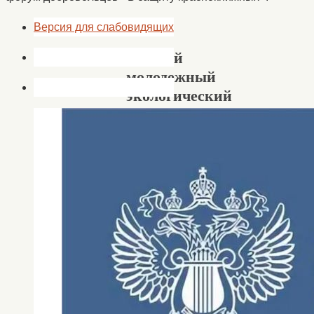
Версия для слабовидящих
Первый
молодежный
экологический
форум
добровольцев
«В
защиту
краснокнижных».
23.02.2021
23.02.2021
Новости
,
новости