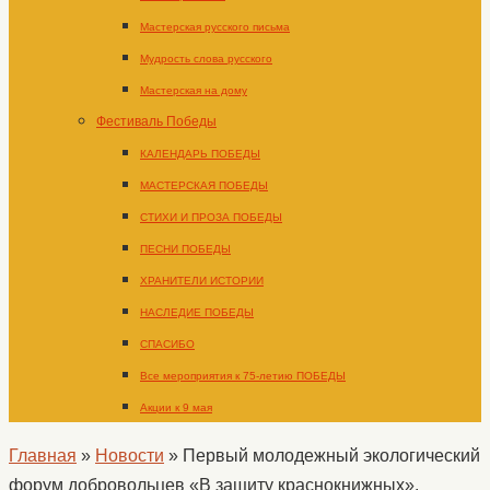
Мастерская русского письма
Мудрость слова русского
Мастерская на дому
Фестиваль Победы
КАЛЕНДАРЬ ПОБЕДЫ
МАСТЕРСКАЯ ПОБЕДЫ
СТИХИ И ПРОЗА ПОБЕДЫ
ПЕСНИ ПОБЕДЫ
ХРАНИТЕЛИ ИСТОРИИ
НАСЛЕДИЕ ПОБЕДЫ
СПАСИБО
Все мероприятия к 75-летию ПОБЕДЫ
Акции к 9 мая
Главная
»
Новости
»
Первый молодежный экологический
форум добровольцев «В защиту краснокнижных».