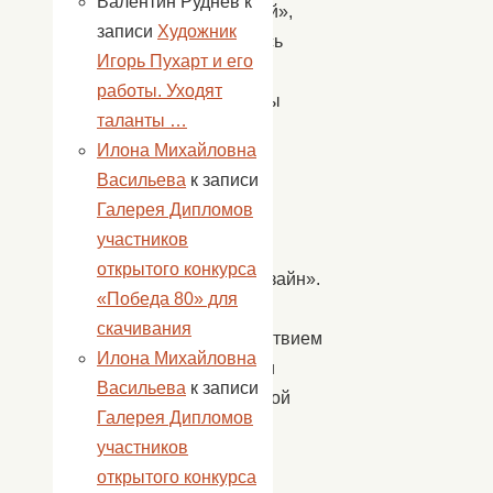
Валентин Руднев
к
«Степной»,
записи
Художник
научились
Игорь Пухарт и его
делать
работы. Уходят
тюльпаны
таланты …
из
Илона Михайловна
шаров
Васильева
к записи
ШДМ
Галерея Дипломов
на
участников
МК
открытого конкурса
«Аэродизайн».
«Победа 80» для
С
скачивания
удовольствием
Илона Михайловна
отведали
Васильева
к записи
солдатской
Галерея Дипломов
каши
участников
на
открытого конкурса
полевой