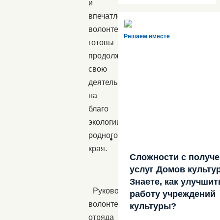
и
впечатлений,
волонтеры
Решаем вместе
готовы
продолжать
свою
деятельность
на
благо
экологии
родного
края.
Сложности с получ
услуг Домов культу
Знаете, как улучшит
Руководитель
работу учреждений
волонтерского
культуры?
отряда