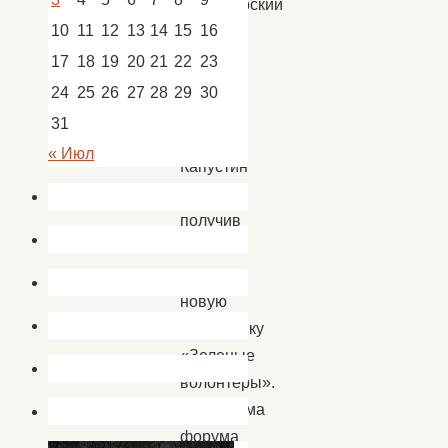
волонтерский
10
11
12
13
14
15
16
отряд
«Добрые
17
18
19
20
21
22
23
сердца»
24
25
26
27
28
29
30
ДК
31
с.
« Июл
Капустин
Яр,
получив
и
надев
новую
экипировку
«Зеленые
волонтеры».
Программа
форума