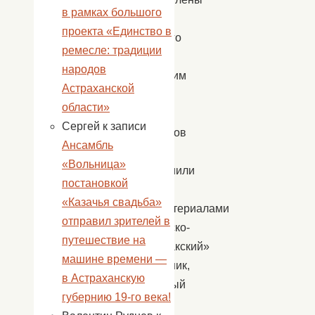
в рамках большого
работы
проекта «Единство в
районного
ремесле: традиции
конкурса
народов
«Сохраним
Астраханской
редкие
области»
виды».
Сергей
к записи
Участников
Ансамбль
форума
«Вольница»
познакомили
постановкой
с
«Казачья свадьба»
видеоматериалами
отправил зрителей в
«Богдинско-
путешествие на
Баскунчакский»
машине времени —
заповедник,
в Астраханскую
природный
губернию 19-го века!
заказник