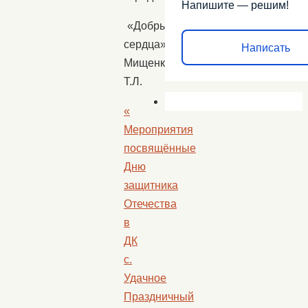
Напишите — решим!
«Добрые
сердца»
Написать
Мищенко
Т.Л.
«
Мероприятия
посвящённые
Дню
защитника
Отечества
в
ДК
с.
Удачное
Праздничный