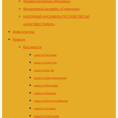
Хоровой коллектив «Россияне»
Фольклорный ансамбль «Сударушки»
НАРОДНЫЙ АНСАМБЛЬ РУССКОЙ ПЕСНИ
«БЛАГОВЕСТНИЦА»
Дома культуры
Новости
Все новости
новости Батаевка
новости Золотуха
новости Кап. Яр
новости Ново-Николаевка
новости Пироговка
новости Покровка
новости Пологое Займище
новости Садовое
новости Сокрутовка