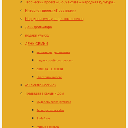
Творческий проект «В объективе – народная культура»
Интернет проект «Преемники»
Народная культура для школьников
День фольклора
подари улыбку
ДЕНЬ СЕМЬИ
великая_радость–семья
ладья_семейного_счастья
легенда _о_любви
Счастливы вместе
«Я люблю Россию»
Традиции в каждый дом
Мудрость слова русского
Тепло русской избы
Бабий кут
Живые ремесла