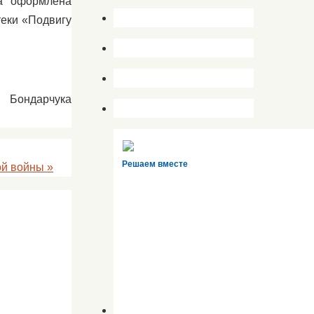
ла оформлена
теки «Подвигу
 Бондарчука
Решаем вместе
ой войны
»