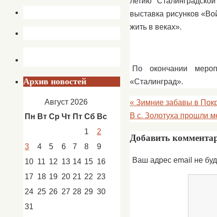
летию Сталинградско
выставка рисунков «Во
жить в веках».
По окончании мероп
Архив новостей
«Сталинград».
Август 2026
«
Зимние забавы в Покр
В с. Золотуха прошли 
Пн
Вт
Ср
Чт
Пт
Сб
Вс
1
2
Добавить коммента
3
4
5
6
7
8
9
Ваш адрес email не буд
10
11
12
13
14
15
16
17
18
19
20
21
22
23
24
25
26
27
28
29
30
31