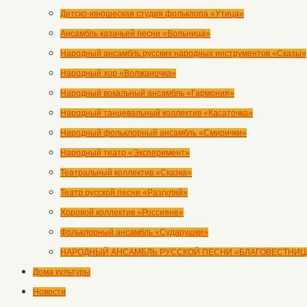
Детско-юношеская студия фольклора «Утица»
Ансамбль казачьей песни «Вольница»
Народный ансамбль русских народных инструментов «Сказы»
Народный хор «Волжаночка»
Народный вокальный ансамбль «Гармония»
Народный танцевальный коллектив «Касаточка»
Народный фольклорный ансамбль «Смирички»
Народный театр «Эксперимент»
Театральный коллектив «Сказка»
Театр русской песни «Разгуляй»
Хоровой коллектив «Россияне»
Фольклорный ансамбль «Сударушки»
НАРОДНЫЙ АНСАМБЛЬ РУССКОЙ ПЕСНИ «БЛАГОВЕСТНИЦ
Дома культуры
Новости