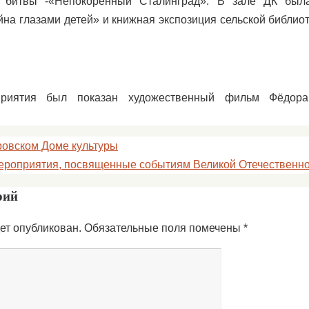
й битвы -«Непокорённый Сталинград». В зале ДК бы
йна глазами детей» и книжная экспозиция сельской библио
риятия был показан художественный фильм Фёдора
овском Доме культуры
мероприятия, посвященные событиям Великой Отечественн
рий
ет опубликован.
Обязательные поля помечены
*