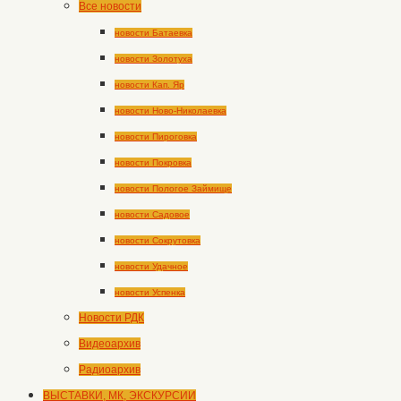
Все новости
новости Батаевка
новости Золотуха
новости Кап. Яр
новости Ново-Николаевка
новости Пироговка
новости Покровка
новости Пологое Займище
новости Садовое
новости Сокрутовка
новости Удачное
новости Успенка
Новости РДК
Видеоархив
Радиоархив
ВЫСТАВКИ, МК, ЭКСКУРСИИ