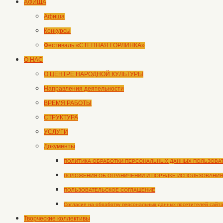
АФИША
Афиша
Конкурсы
Фестиваль «СТЕПНАЯ ГОРЛИНКА»
О НАС
О ЦЕНТРЕ НАРОДНОЙ КУЛЬТУРЫ
Направления деятельности
ВРЕМЯ РАБОТЫ
СТРУКТУРА
УСЛУГИ
Документы
ПОЛИТИКА ОБРАБОТКИ ПЕРСОНАЛЬНЫХ ДАННЫХ ПОЛЬЗОВА
ПОЛОЖЕНИЯ ОБ ОГРАНИЧЕНИИ И ПОРЯДКЕ ИСПОЛЬЗОВАНИЯ
ПОЛЬЗОВАТЕЛЬСКОЕ СОГЛАШЕНИЕ
Согласие на обработку персональных данных посетителей сайт
Творческие коллективы