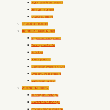
ладья_семейного_счастья
легенда _о_любви
Счастливы вместе
«Я люблю Россию»
Традиции в каждый дом
Мудрость слова русского
Тепло русской избы
Бабий кут
Живые ремесла
Мастерская русского письма
Мудрость слова русского
Мастерская на дому
Фестиваль Победы
КАЛЕНДАРЬ ПОБЕДЫ
МАСТЕРСКАЯ ПОБЕДЫ
СТИХИ И ПРОЗА ПОБЕДЫ