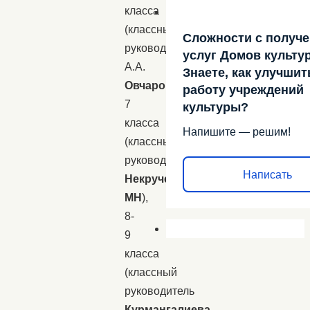
класса
(классный
Сложности с получ
руководитель
услуг Домов культу
А.А.
Знаете, как улучшит
Овчарова
),
работу учреждений
7
культуры?
класса
Напишите — решим!
(классный
руководитель
Написать
Некрученко
МН
),
8-
9
класса
(классный
руководитель
Курмангалиева