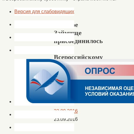
Версия для слабовидящих
Пологое
Займище
присоединилось
к
Всероссийскому
субботнику
«Страна
моей
мечты»
22.09.2016
23.09.2016
Новости
,