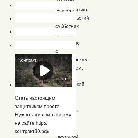
нашему
мероприятию.
Общесельский
субботник
провели
совместно
с
волонтёрским
движением,
школой,
библиотекой
и
Стать настоящим
Домом
защитником просто.
Культуры.
Нужно заполнить форму
на сайте http://
контракт30.рф/
Прологом