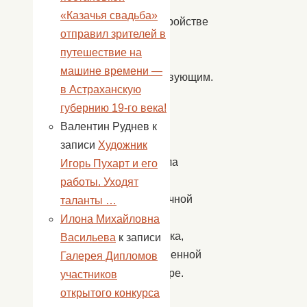
в
«Казачья свадьба»
благоустройстве
отправил зрителей в
села
путешествие на
всем
машине времени —
присутствующим.
в Астраханскую
Акция
губернию 19-го века!
«Чистое
Валентин Руднев
к
село»
записи
Художник
проходила
Игорь Пухарт и его
в
работы. Уходят
непривычной
таланты …
для
Илона Михайловна
субботника,
Васильева
к записи
торжественной
Галерея Дипломов
атмосфере.
участников
Под
открытого конкурса