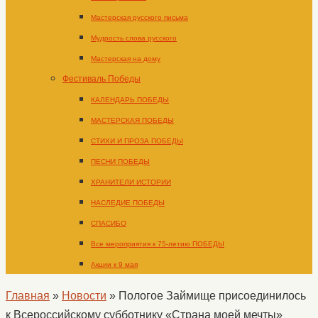
Мастерская русского письма
Мудрость слова русского
Мастерская на дому
Фестиваль Победы
КАЛЕНДАРЬ ПОБЕДЫ
МАСТЕРСКАЯ ПОБЕДЫ
СТИХИ И ПРОЗА ПОБЕДЫ
ПЕСНИ ПОБЕДЫ
ХРАНИТЕЛИ ИСТОРИИ
НАСЛЕДИЕ ПОБЕДЫ
СПАСИБО
Все мероприятия к 75-летию ПОБЕДЫ
Акции к 9 мая
Главная
»
Новости
»
Пологое Займище присоединилось
к Всероссийскому субботнику «Страна моей мечты»