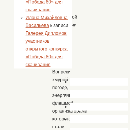
звуки
«Победа 80» для
гимна
скачивания
Российской
Илона Михайловна
Федерации
Васильева
к записи
был
Галерея Дипломов
поднят
участников
флаг
открытого конкурса
нашей
«Победа 80» для
страны.
скачивания
Вопреки
хмурой
погоде,
энергичный
флешмоб,
организаторами
которого
стали