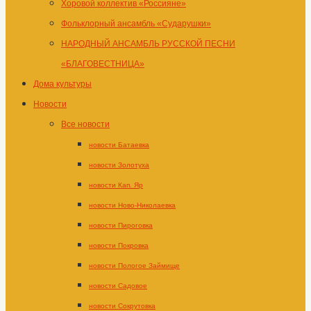
Хоровой коллектив «Россияне»
Фольклорный ансамбль «Сударушки»
НАРОДНЫЙ АНСАМБЛЬ РУССКОЙ ПЕСНИ
«БЛАГОВЕСТНИЦА»
Дома культуры
Новости
Все новости
новости Батаевка
новости Золотуха
новости Кап. Яр
новости Ново-Николаевка
новости Пироговка
новости Покровка
новости Пологое Займище
новости Садовое
новости Сокрутовка