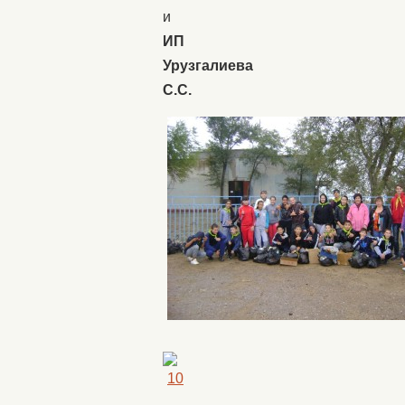
и
ИП
Урузгалиева
С.С.