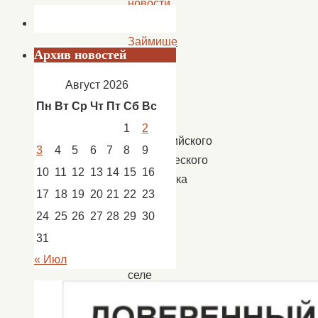
новости
Пологое
Займище
Архив новостей
Август 2026
В
Пн
Вт
Ср
Чт
Пт
Сб
Вс
рамках
1
2
Всероссийского
3
4
5
6
7
8
9
экологического
10
11
12
13
14
15
16
субботника
17
18
19
20
21
22
23
«Страна
24
25
26
27
28
29
30
моей
мечты»
31
в
« Июл
селе
Пологое
Займище