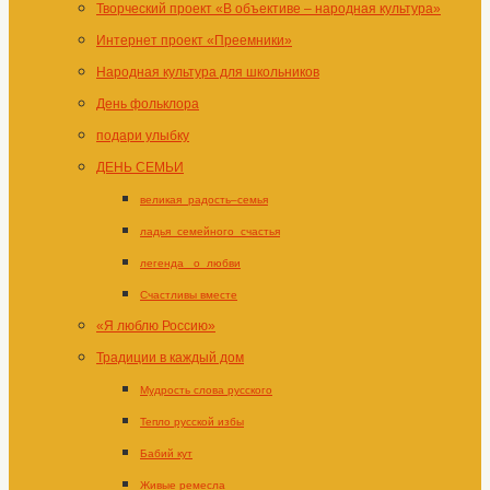
Творческий проект «В объективе – народная культура»
Интернет проект «Преемники»
Народная культура для школьников
День фольклора
подари улыбку
ДЕНЬ СЕМЬИ
великая_радость–семья
ладья_семейного_счастья
легенда _о_любви
Счастливы вместе
«Я люблю Россию»
Традиции в каждый дом
Мудрость слова русского
Тепло русской избы
Бабий кут
Живые ремесла