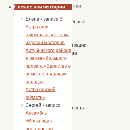
мероприятия
Свежие комментарии
стали
Елена
к записи
В
напутственные
Астрахани
слова
открылась выставка
Главы
изделий мастеров
Администрации
Ахтубинского района
Курбатова
в рамках большого
В.А
.,
проекта «Единство в
в
ремесле: традиции
которых
народов
он
Астраханской
выразил
области»
свою
Сергей
к записи
благодарность
Ансамбль
за
«Вольница»
помощь
постановкой