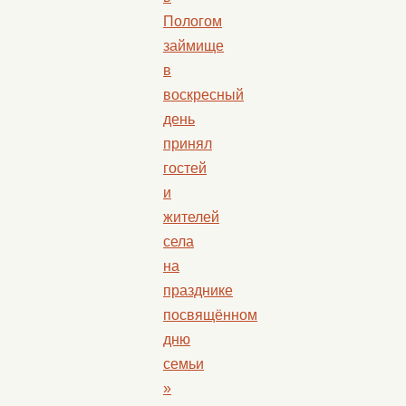
Пологом
займище
в
воскресный
день
принял
гостей
и
жителей
села
на
празднике
посвящённом
дню
семьи
»