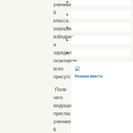
ученики
6
класса,
хорошенько
взбодрил
и
зарядил
позитивом
всех
присутствующих.
Решаем вместе
Поле
чего
ведущая
пригласила
учеников
6