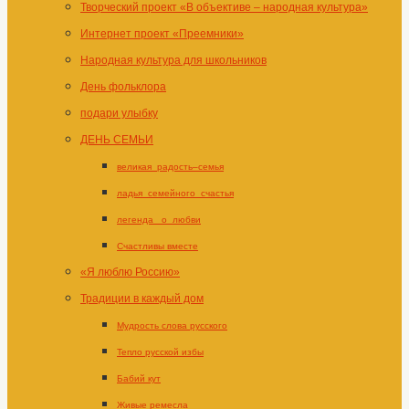
Творческий проект «В объективе – народная культура»
Интернет проект «Преемники»
Народная культура для школьников
День фольклора
подари улыбку
ДЕНЬ СЕМЬИ
великая_радость–семья
ладья_семейного_счастья
легенда _о_любви
Счастливы вместе
«Я люблю Россию»
Традиции в каждый дом
Мудрость слова русского
Тепло русской избы
Бабий кут
Живые ремесла