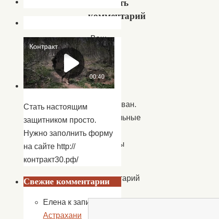
Добавить
комментарий
Ваш
адрес
email
не
будет
опубликован.
Стать настоящим
Обязательные
защитником просто.
поля
Нужно заполнить форму
помечены
на сайте http://
*
контракт30.рф/
Комментарий
Свежие комментарии
*
Елена
к записи
В
Астрахани