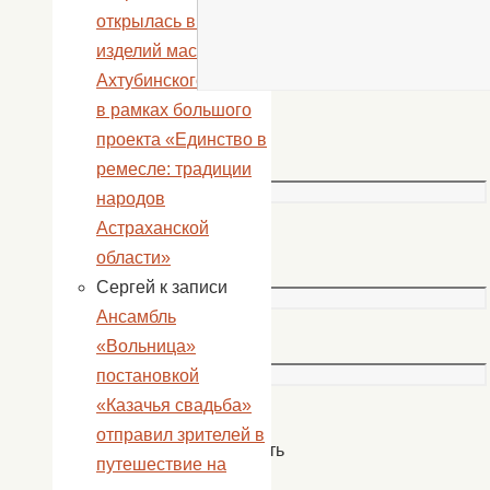
открылась выставка
изделий мастеров
Ахтубинского района
в рамках большого
Имя
проекта «Единство в
*
ремесле: традиции
народов
Астраханской
Email
области»
*
Сергей
к записи
Ансамбль
Сайт
«Вольница»
постановкой
«Казачья свадьба»
отправил зрителей в
Сохранить
путешествие на
моё