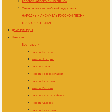
Хоровой коллектив «Россияне»
Фольклорный ансамбль «Сударушки»
НАРОДНЫЙ АНСАМБЛЬ РУССКОЙ ПЕСНИ
«БЛАГОВЕСТНИЦА»
Дома культуры
Новости
Все новости
новости Батаевка
новости Золотуха
новости Кап. Яр
новости Ново-Николаевка
новости Пироговка
новости Покровка
новости Пологое Займище
новости Садовое
новости Сокрутовка