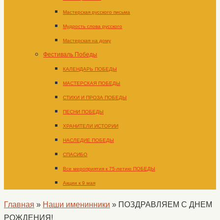
Мастерская русского письма
Мудрость слова русского
Мастерская на дому
Фестиваль Победы
КАЛЕНДАРЬ ПОБЕДЫ
МАСТЕРСКАЯ ПОБЕДЫ
СТИХИ И ПРОЗА ПОБЕДЫ
ПЕСНИ ПОБЕДЫ
ХРАНИТЕЛИ ИСТОРИИ
НАСЛЕДИЕ ПОБЕДЫ
СПАСИБО
Все мероприятия к 75-летию ПОБЕДЫ
Акции к 9 мая
Главная
»
Наши именинники
»
ПОЗДРАВЛЯЕМ С ДНЕМ
РОЖДЕНИЯ!