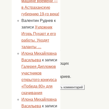
машине времени —
имя,
в Астраханскую
email
губернию 19-го века!
и
Валентин Руднев
к
адрес
записи
Художник
сайта
Игорь Пухарт и его
в
работы. Уходят
этом
таланты …
браузере
Илона Михайловна
для
Васильева
к записи
последующих
Галерея Дипломов
моих
участников
комментариев.
открытого конкурса
«Победа 80» для
скачивания
Илона Михайловна
Васильева
к записи