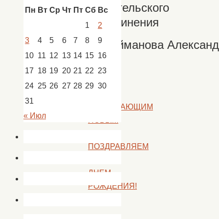
любительского
Пн
Вт
Ср
Чт
Пт
Сб
Вс
объединения
1
2
3
4
5
6
7
8
9
Сулейманова
Александ
10
11
12
13
14
15
16
17
18
19
20
21
22
23
«
24
25
26
27
28
29
30
С
31
НАСТУПАЮЩИМ
« Июл
НОВЫМ
ГОДОМ!
ПОЗДРАВЛЯЕМ
С
ДНЕМ
РОЖДЕНИЯ!
»